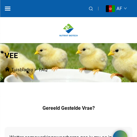
AF
VEE
Tuisbladsy
>
FAQ
Gereeld Gestelde Vrae?