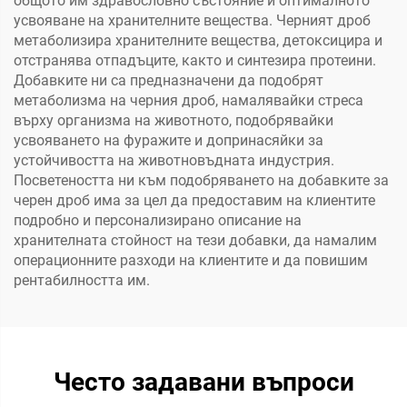
общото им здравословно състояние и оптималното
усвояване на хранителните вещества. Черният дроб
метаболизира хранителните вещества, детоксицира и
отстранява отпадъците, както и синтезира протеини.
Добавките ни са предназначени да подобрят
метаболизма на черния дроб, намалявайки стреса
върху организма на животното, подобрявайки
усвояването на фуражите и допринасяйки за
устойчивостта на животновъдната индустрия.
Посветеността ни към подобряването на добавките за
черен дроб има за цел да предоставим на клиентите
подробно и персонализирано описание на
хранителната стойност на тези добавки, да намалим
операционните разходи на клиентите и да повишим
рентабилността им.
Често задавани въпроси