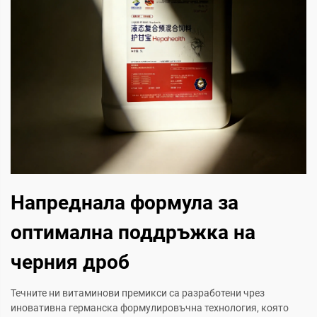
Напреднала формула за
оптимална поддръжка на
черния дроб
Течните ни витаминови премикси са разработени чрез
иновативна германска формулировъчна технология, която