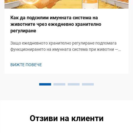
Как да подсилим имунната система на
животните чрез ежедневно хранително
регулиране
Защо ежедневното хранително регулиране подпомага
функционирането на имунната система при животни —
Връзката между постоянното доставяне на хранителни
вещества и готовността на вродената/придобитата
ВИЖТЕ ПОВЕЧЕ
имунна система. Получаването на правилно хранене
всеки ден означава, че телата ни получават онези
градивни елементи като ами...
Отзиви на клиенти