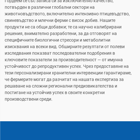
Гордеем се със записа си за изключително качество,
потвърден в различни глобални сектори на
животновъдството, включително интензивно птицевъдство,
свиневъдство и млечни ферми с висок добив. Нашите
продукти не са общи добавки; те са научно калибрирани
решения, внимателно разработени, за да отговорят на
специфичните биологични стресори и метаболитни
изисквания на всеки вид. Обширните резултати от полеви
изследвания показват последователни подобрения в
ключовите показатели за производителност — от имунна
устойчивост до репродуктивен успех. Чрез предоставяне на
тези персонализирани хранителни интервенции гарантираме,
че фермерите могат да разчитат на нашата експертиза за
решаване на сложни регионални предизвикателства и
постигане на устойчив успех в своите конкретни
производствени среди.