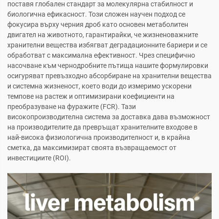
поставя глобален стандарт за молекулярна стабилност и
биологична ефикасност. Този сложен научен подход се
фокусира върху черния дроб като основен метаболитен
двигател на животното, гарантирайки, че жизненоважните
хранителни вещества избягват деградационните бариери и се
обработват с максимална ефективност. Чрез специфично
насочване към чернодробните пътища нашите формулировки
осигуряват превъзходно абсорбиране на хранителни вещества
и системна жизненост, което води до измеримо ускорени
темпове на растеж и оптимизирани коефициенти на
преобразуване на фуражите (FCR). Тази
високопроизводителна система за доставка дава възможност
на производителите да превръщат хранителните входове в
най-висока физиологична производителност и, в крайна
сметка, да максимизират своята възвращаемост от
инвестициите (ROI).