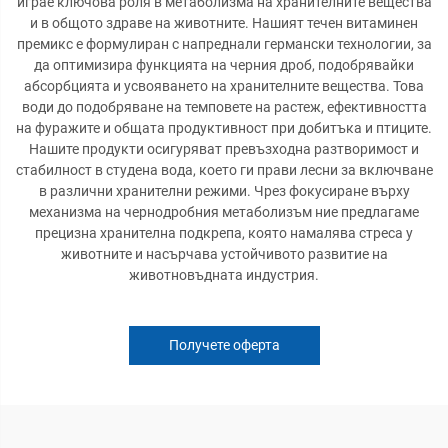
играе ключова роля в метаболизма на хранителните вещества
и в общото здраве на животните. Нашият течен витаминен
премикс е формулиран с напреднали германски технологии, за
да оптимизира функцията на черния дроб, подобрявайки
абсорбцията и усвояването на хранителните вещества. Това
води до подобряване на темповете на растеж, ефективността
на фуражите и общата продуктивност при добитъка и птиците.
Нашите продукти осигуряват превъзходна разтворимост и
стабилност в студена вода, което ги прави лесни за включване
в различни хранителни режими. Чрез фокусиране върху
механизма на чернодробния метаболизъм ние предлагаме
прецизна хранителна подкрепа, която намалява стреса у
животните и насърчава устойчивото развитие на
животновъдната индустрия.
Получете оферта