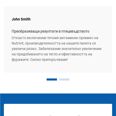
John Smith
Преобразяващи резултати в птицевъдството
Откакто включихме течния витаминен премикс на
Nutrivit, производителността на нашите пилета се
увеличи рязко. Забелязахме значително увеличение
на придобиването на тегло и ефективността на
фуражите. Силно препоръчваме!