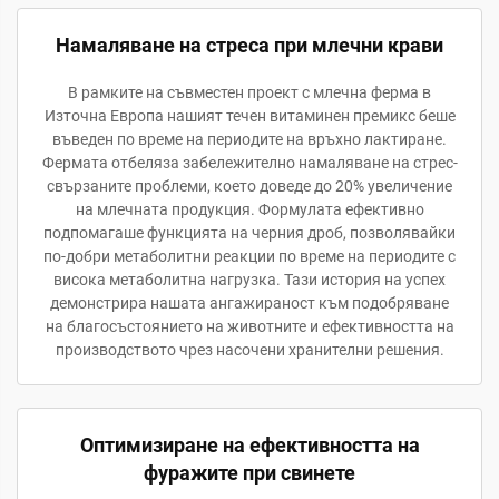
Намаляване на стреса при млечни крави
В рамките на съвместен проект с млечна ферма в
Източна Европа нашият течен витаминен премикс беше
въведен по време на периодите на връхно лактиране.
Фермата отбеляза забележително намаляване на стрес-
свързаните проблеми, което доведе до 20% увеличение
на млечната продукция. Формулата ефективно
подпомагаше функцията на черния дроб, позволявайки
по-добри метаболитни реакции по време на периодите с
висока метаболитна нагрузка. Тази история на успех
демонстрира нашата ангажираност към подобряване
на благосъстоянието на животните и ефективността на
производството чрез насочени хранителни решения.
Оптимизиране на ефективността на
фуражите при свинете