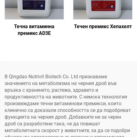
Течна витаминна
Течен премикс Хепахелт
премикс AD3E
В Qingdao Nutrivit Biotech Co. Ltd признаваме
значението на метаболизма на черния дроб във
връзка с храненето, растежа, здравето и
продуктивността на животните. С немска технология
произвеждаме течни витаминови премикси, които
клинично са доказали способността си да подобряват
функцията на черния дроб. Добавките ни за черен
дроб са разработени така, че да повишат
метаболитната скорост у животните, за да се подобри