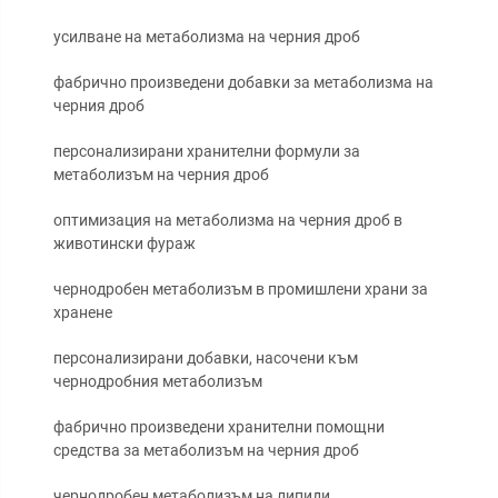
усилване на метаболизма на черния дроб
фабрично произведени добавки за метаболизма на
черния дроб
персонализирани хранителни формули за
метаболизъм на черния дроб
оптимизация на метаболизма на черния дроб в
животински фураж
чернодробен метаболизъм в промишлени храни за
хранене
персонализирани добавки, насочени към
чернодробния метаболизъм
фабрично произведени хранителни помощни
средства за метаболизъм на черния дроб
чернодробен метаболизъм на липиди