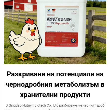
Разкриване на потенциала на
чернодробния метаболизъм в
хранителни продукти
В Qingdao Nutrivit Biotech Co., Ltd разбираме, че черният дроб