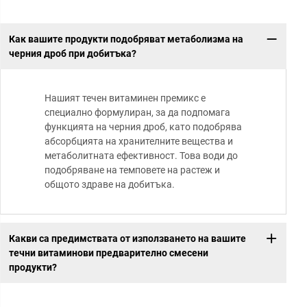
Как вашите продукти подобряват метаболизма на
черния дроб при добитъка?
Нашият течен витаминен премикс е
специално формулиран, за да подпомага
функцията на черния дроб, като подобрява
абсорбцията на хранителните вещества и
метаболитната ефективност. Това води до
подобряване на темповете на растеж и
общото здраве на добитъка.
Какви са предимствата от използването на вашите
течни витаминови предварително смесени
продукти?