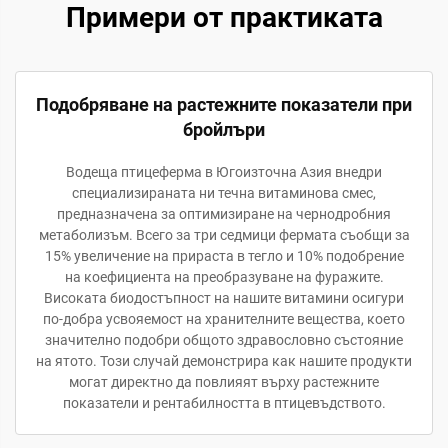
Примери от практиката
Подобряване на растежните показатели при
бройлъри
Водеща птицеферма в Югоизточна Азия внедри
специализираната ни течна витаминова смес,
предназначена за оптимизиране на чернодробния
метаболизъм. Всего за три седмици фермата съобщи за
15% увеличение на прираста в тегло и 10% подобрение
на коефициента на преобразуване на фуражите.
Високата биодостъпност на нашите витамини осигури
по-добра усвояемост на хранителните вещества, което
значително подобри общото здравословно състояние
на ятото. Този случай демонстрира как нашите продукти
могат директно да повлияят върху растежните
показатели и рентабилността в птицевъдството.