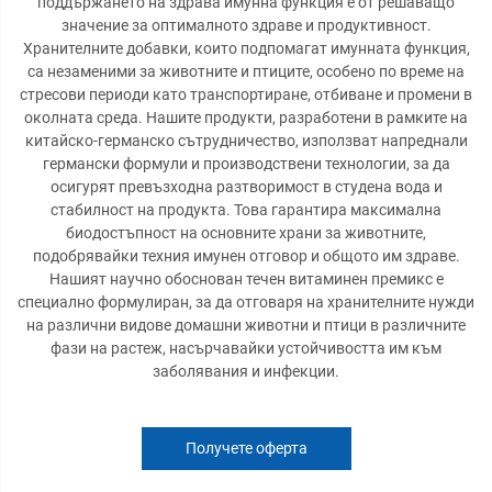
поддържането на здрава имунна функция е от решаващо
значение за оптималното здраве и продуктивност.
Хранителните добавки, които подпомагат имунната функция,
са незаменими за животните и птиците, особено по време на
стресови периоди като транспортиране, отбиване и промени в
околната среда. Нашите продукти, разработени в рамките на
китайско-германско сътрудничество, използват напреднали
германски формули и производствени технологии, за да
осигурят превъзходна разтворимост в студена вода и
стабилност на продукта. Това гарантира максимална
биодостъпност на основните храни за животните,
подобрявайки техния имунен отговор и общото им здраве.
Нашият научно обоснован течен витаминен премикс е
специално формулиран, за да отговаря на хранителните нужди
на различни видове домашни животни и птици в различните
фази на растеж, насърчавайки устойчивостта им към
заболявания и инфекции.
Получете оферта