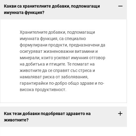
Какви са хранителните добавки, подпомагащи
имунната функция?
Хранителните добавки, подпомагащи
имунната функция, са специално
формулирани продукти, предназначени да
осигуряват жизненоважни витамини и
минерали, които усилват имунния отговор
на добитъка и птиците. Те помагат на
животните да се справят със стреса и
намаляват риска от заболявания,
гарантирайки по-добро общо здраве и по-
висока продуктивност.
Как тези добавки подобряват здравето на
животните?