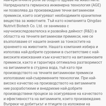
Напредналата германска инженерна технология (AGE)
ни позволява да произвеждаме течни витаминови
премикси, които осигуряват необходимите хранителни
вещества за животните. Тъй като компанията Qingdao
Nutrivit Biotech Co. Ltd. се занимава с
научноизследователска и развойна дейност (R&D) в
областта на течните витаминови премикси, ние се
възползваме от нашите знания за тонкостите на
храненето на животните. Нашата компания избира и
използва най-добрите суровини в съответствие с най-
високите изисквания към качеството на витаминовите
премикси, както и гарантира оптимална разтворимост
на витамините в студена вода, тъй като при
производството на течните витаминови премикси
използваме най-съвременните технологии. При най-
високо качество на производството на витамините
ние разработихме и внедрихме най-добрите
производствени процеси за осигуряване на качеството
и ефективността на витамините, които произвеждаме.
Въпреки че добитъкът и птиците са изложени на