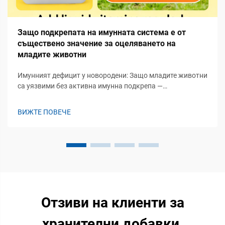
Защо подкрепата на имунната система е от
съществено значение за оцеляването на
младите животни
Имунният дефицит у новородени: Защо младите животни
са уязвими без активна имунна подкрепа —
Физиологична незрялост: липса на придобита имунна
система и зависимост от пасивен имунен пренос. Когато
ВИЖТЕ ПОВЕЧЕ
малките преживни животни се раждат, техните
придобити имунни системи не са напълно...
Отзиви на клиенти за
хранителни добавки,