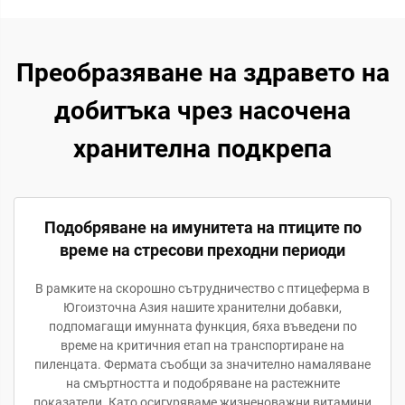
Преобразяване на здравето на
добитъка чрез насочена
хранителна подкрепа
Подобряване на имунитета на птиците по
време на стресови преходни периоди
В рамките на скорошно сътрудничество с птицеферма в
Югоизточна Азия нашите хранителни добавки,
подпомагащи имунната функция, бяха въведени по
време на критичния етап на транспортиране на
пиленцата. Фермата съобщи за значително намаляване
на смъртността и подобряване на растежните
показатели. Като осигуряваме жизненоважни витамини