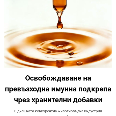
Освобождаване на
превъзходна имунна подкрепа
чрез хранителни добавки
В днешната конкурентна животновъдна индустрия