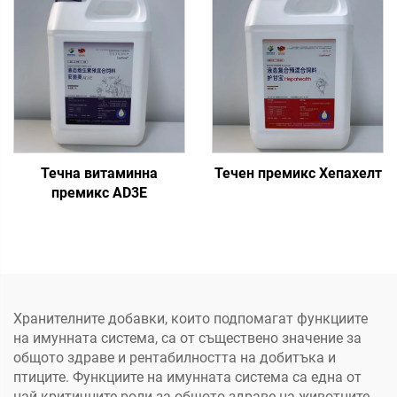
Течна витаминна
Течен премикс Хепахелт
премикс AD3E
Хранителните добавки, които подпомагат функциите
на имунната система, са от съществено значение за
общото здраве и рентабилността на добитъка и
птиците. Функциите на имунната система са една от
най-критичните роли за общото здраве на животните.