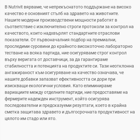
В Nutrivit вярваме, че непрекъснатото поддържане на високо
качество е основният стълб на здравето на животните.
Нашите модерни производствени мощности работят в
съответствие с изключително строги протоколи за контрол на
качеството, които надхвърлят стандартните отраслови
показатели. От първоначалния подбор на премиални,
проследими суровини до крайното високоточно лабораторно
тестване на всяка партида, ние осигуряваме строг контрол
върху веригата от доставчици, за да гарантираме
стабилността и потенцията на продуктите си. Тази неотклонна
ангажираност към осигуряване на качество означава, че
нашите добавки запазват ефективността си дори при
изискващи екологични условия. Като елиминираме
вариациите между отделните партиди, ние предоставяме на
фермерите надежден инструмент, който осигурява
последователни и предсказуеми резултати, което в крайна
сметка защитава здравето и дългосрочната продуктивност на
цялото им стадо или ято.