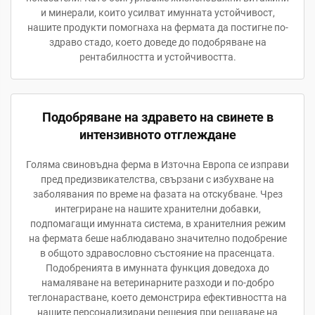
и минерали, които усилват имунната устойчивост,
нашите продукти помогнаха на фермата да постигне по-
здраво стадо, което доведе до подобряване на
рентабилността и устойчивостта.
Подобряване на здравето на свинете в
интензивното отглеждане
Голяма свиновъдна ферма в Източна Европа се изправи
пред предизвикателства, свързани с избухване на
заболявания по време на фазата на отскубване. Чрез
интегриране на нашите хранителни добавки,
подпомагащи имунната система, в хранителния режим
на фермата беше наблюдавано значително подобрение
в общото здравословно състояние на прасенцата.
Подобренията в имунната функция доведоха до
намаляване на ветеринарните разходи и по-добро
теглонарастване, което демонстрира ефективността на
нашите персонализирани решения при решаване на