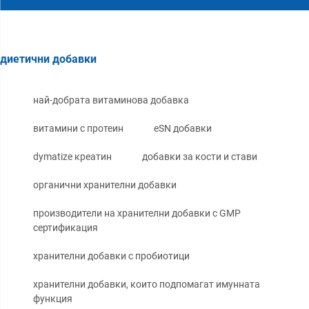
диетични добавки
най-добрата витаминова добавка
витамини с протеин
eSN добавки
dymatize креатин
добавки за кости и стави
органични хранителни добавки
производители на хранителни добавки с GMP
сертификация
хранителни добавки с пробиотици
хранителни добавки, които подпомагат имунната
функция