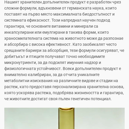
Нашият хранителен допълнителен продукт е разработен чрез
сложни формули, вдъхновени от германската наука, които
поставят на първо място максималната биодостъпност и
системната ефикасност. Този напреднал научен подход
гарантира, че основните витамини и минерали са
инкапсулирани или емулгирани в такива форми, които
храносмилателната система на животното може да разпознае
и абсорбира с висока ефективност. Като заобикалят често
срещаните бариери за абсорбция, тези формули осигуряват, че
добитъкът и птиците получават точно необходимите
микронутриенти, за да подсилят имунния надзор и
физиологичната устойчивост. Всеки допълнителен продукт е
внимателно калибриран, за да отчита уникалните
метаболитни изисквания на различните видове и стадии на
растеж, като предоставя персонализирана хранителна основа,
която ускорява растежа, подобрява жизнеността и гарантира,
че животните достигат своя пълен генетичен потенциал.