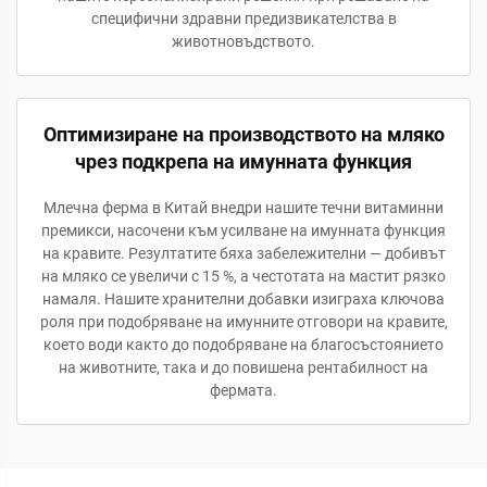
специфични здравни предизвикателства в
животновъдството.
Оптимизиране на производството на мляко
чрез подкрепа на имунната функция
Млечна ферма в Китай внедри нашите течни витаминни
премикси, насочени към усилване на имунната функция
на кравите. Резултатите бяха забележителни — добивът
на мляко се увеличи с 15 %, а честотата на мастит рязко
намаля. Нашите хранителни добавки изиграха ключова
роля при подобряване на имунните отговори на кравите,
което води както до подобряване на благосъстоянието
на животните, така и до повишена рентабилност на
фермата.