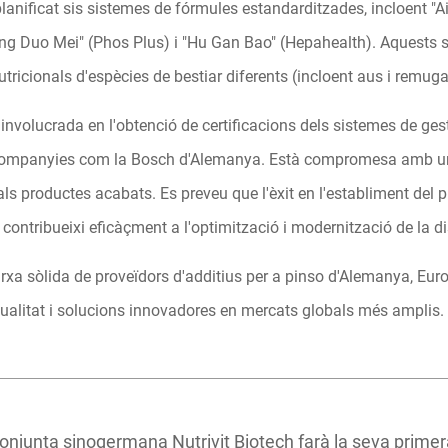
anificat sis sistemes de fórmules estandarditzades, incloent "Ai
Kuang Duo Mei" (Phos Plus) i "Hu Gan Bao" (Hepahealth). Aquests 
utricionals d'espècies de bestiar diferents (incloent aus i remug
nvolucrada en l'obtenció de certificacions dels sistemes de gesti
ompanyies com la Bosch d'Alemanya. Està compromesa amb un co
ls productes acabats. Es preveu que l'èxit en l'establiment del p
ntribueixi eficàçment a l'optimització i modernització de la dist
xarxa sòlida de proveïdors d'additius per a pinso d'Alemanya, Europa
 qualitat i solucions innovadores en mercats globals més amplis.
onjunta sinogermana Nutrivit Biotech farà la seva primer