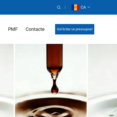
CA
s
PMF
Contacte
Sol·licitar un pressupost