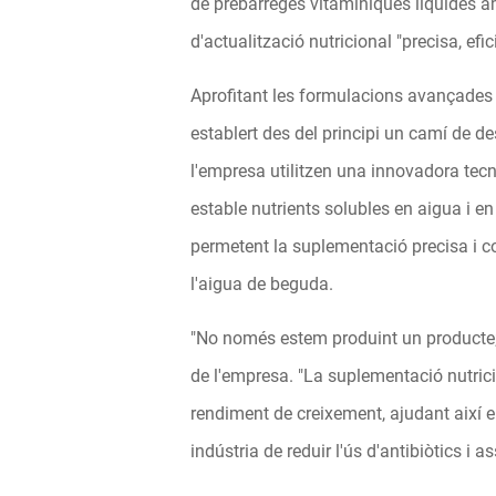
de prebarreges vitamíniques líquides am
d'actualització nutricional "precisa, efic
Aprofitant les formulacions avançades d
establert des del principi un camí de de
l'empresa utilitzen una innovadora tecn
estable nutrients solubles en aigua i en
permetent la suplementació precisa i c
l'aigua de beguda.
"No només estem produint un producte; 
de l'empresa. "La suplementació nutricio
rendiment de creixement, ajudant així e
indústria de reduir l'ús d'antibiòtics i a