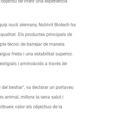
objectiu de oferir una experiència
uip nucli alemany, Nutrivit Biotech ha
qualitat. Els productes principals de
epte tècnic de barrejar de manera
igua freda i una estabilitat superior,
stigials i aminoàcids a través de
el bestiar", va declarar un portaveu
s animal, millora la seva salut i
ibueix valor als objectius de la