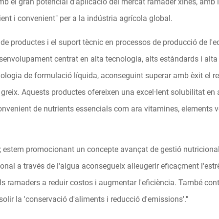
b el gran potencial d'aplicació del mercat ramader xinès, amb l'
ient i convenient" per a la indústria agrícola global.
e productes i el suport tècnic en processos de producció de l'eq
senvolupament centrat en alta tecnologia, alts estàndards i alta 
ologia de formulació líquida, aconseguint superar amb èxit el r
 greix. Aquests productes ofereixen una excel·lent solubilitat en a
onvenient de nutrients essencials com ara vitamines, elements ve
estem promocionant un concepte avançat de gestió nutricional d
nal a través de l'aigua aconsegueix alleugerir eficaçment l'estrè
ls ramaders a reduir costos i augmentar l'eficiència. També contr
ssolir la 'conservació d'aliments i reducció d'emissions'."