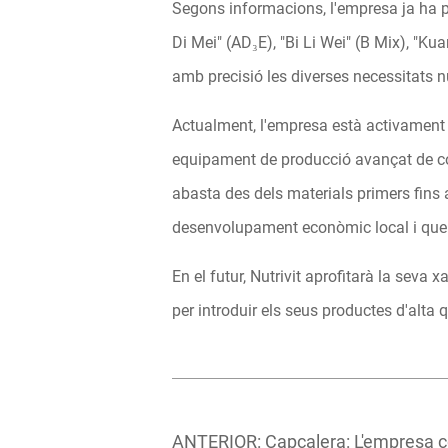
Segons informacions, l'empresa ja ha pl
Di Mei" (AD₃E), "Bi Li Wei" (B Mix), "
amb precisió les diverses necessitats n
Actualment, l'empresa està activament i
equipament de producció avançat de c
abasta des dels materials primers fins a
desenvolupament econòmic local i que co
En el futur, Nutrivit aprofitarà la seva 
per introduir els seus productes d'alta
ANTERIOR:
Capçalera: L'empresa c