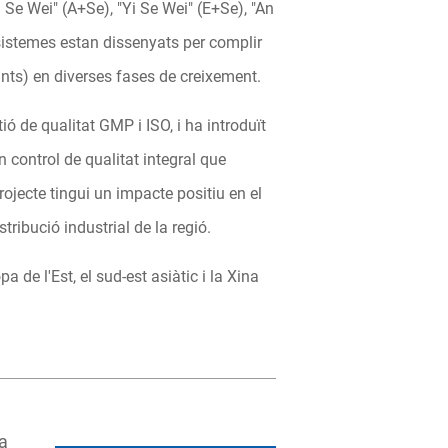
 Se Wei" (A+Se), "Yi Se Wei" (E+Se), "An
sistemes estan dissenyats per complir
ants) en diverses fases de creixement.
ó de qualitat GMP i ISO, i ha introduït
ntrol de qualitat integral que
rojecte tingui un impacte positiu en el
ribució industrial de la regió.
 de l'Est, el sud-est asiàtic i la Xina
a