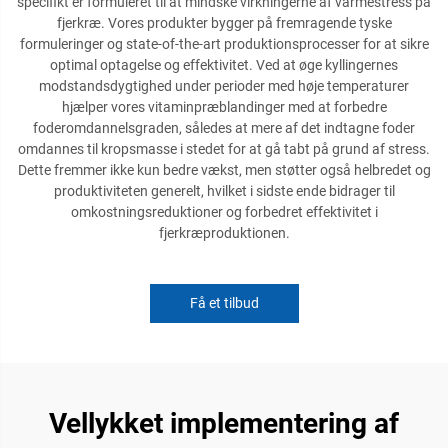
specifikt er formuleret til at mindske virkningerne af varmestress på
fjerkræ. Vores produkter bygger på fremragende tyske
formuleringer og state-of-the-art produktionsprocesser for at sikre
optimal optagelse og effektivitet. Ved at øge kyllingernes
modstandsdygtighed under perioder med høje temperaturer
hjælper vores vitaminpræblandinger med at forbedre
foderomdannelsgraden, således at mere af det indtagne foder
omdannes til kropsmasse i stedet for at gå tabt på grund af stress.
Dette fremmer ikke kun bedre vækst, men støtter også helbredet og
produktiviteten generelt, hvilket i sidste ende bidrager til
omkostningsreduktioner og forbedret effektivitet i
fjerkræproduktionen.
Få et tilbud
Vellykket implementering af