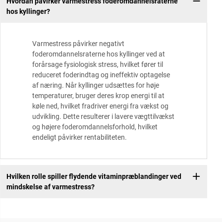
Hvordan påvirker varmestress foderomdannelsraterne
hos kyllinger?
Varmestress påvirker negativt
foderomdannelsraterne hos kyllinger ved at
forårsage fysiologisk stress, hvilket fører til
reduceret foderindtag og ineffektiv optagelse
af næring. Når kyllinger udsættes for høje
temperaturer, bruger deres krop energi til at
køle ned, hvilket fradriver energi fra vækst og
udvikling. Dette resulterer i lavere vægttilvækst
og højere foderomdannelsforhold, hvilket
endeligt påvirker rentabiliteten.
Hvilken rolle spiller flydende vitaminpræblandinger ved
mindskelse af varmestress?