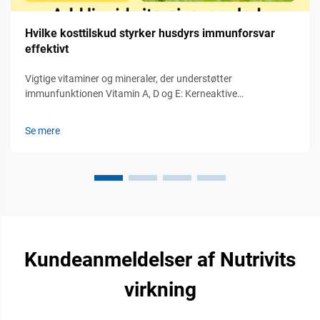
Hvilke kosttilskud styrker husdyrs immunforsvar
effektivt
Vigtige vitaminer og mineraler, der understøtter
immunfunktionen Vitamin A, D og E: Kerneaktive
reguleringselementer for både det medfødte og det
erhvervede immunsystem Vitamin A, D og E spiller en
Se mere
afgørende rolle for reguleringen af både det medfødte og det
erhvervede immunsystem hos husdyr...
Kundeanmeldelser af Nutrivits
virkning