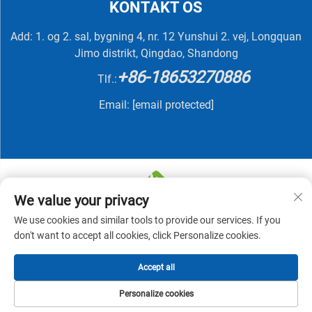
KONTAKT OS
Add: 1. og 2. sal, bygning 4, nr. 12 Yunshui 2. vej, Longquan
Jimo distrikt, Qingdao, Shandong
+86-18653270886
Tlf.:
Email:
[email protected]
We value your privacy
We use cookies and similar tools to provide our services. If you
Copyright © 2025 af QINGDAO NUTRIVIT BIOTECH CO.,
don't want to accept all cookies, click Personalize cookies.
LTD -
Privatlivspolitik
Accept all
Personalize cookies
FORSIDE
PRODUKTER
E-MAIL
TELEFON