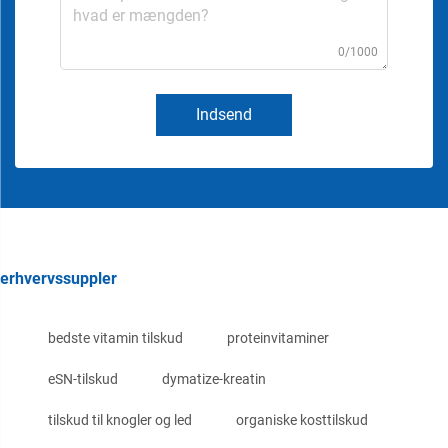
0/1000
Indsend
erhvervssuppler
bedste vitamin tilskud
proteinvitaminer
eSN-tilskud
dymatize-kreatin
tilskud til knogler og led
organiske kosttilskud