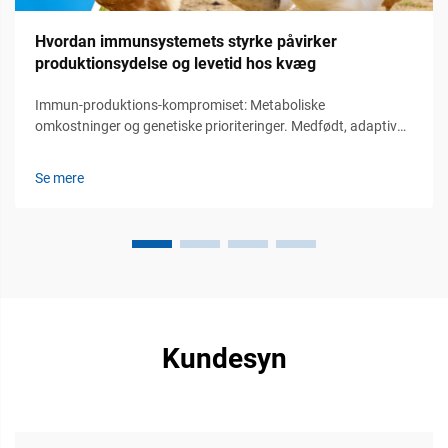
Hvordan immunsystemets styrke påvirker
produktionsydelse og levetid hos kvæg
Immun-produktions-kompromiset: Metaboliske
omkostninger og genetiske prioriteringer. Medfødt, adaptiv
og passiv immunitet hos kvæg: funktionel hierarki og
produktionsmæssige konsekvenser. Immunsystemet hos
Se mere
kvæg fungerer via tre primære forsvarslinjer. Først...
Kundesyn