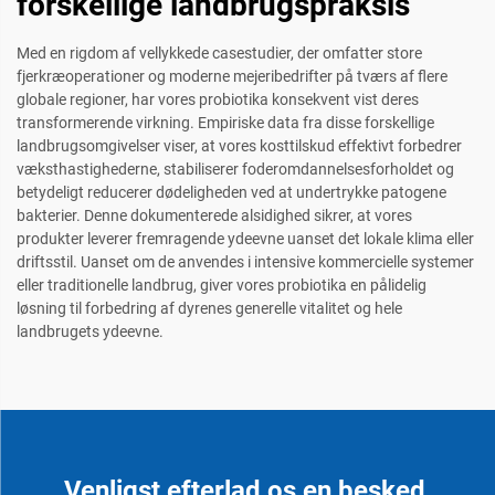
forskellige landbrugspraksis
Med en rigdom af vellykkede casestudier, der omfatter store
fjerkræoperationer og moderne mejeribedrifter på tværs af flere
globale regioner, har vores probiotika konsekvent vist deres
transformerende virkning. Empiriske data fra disse forskellige
landbrugsomgivelser viser, at vores kosttilskud effektivt forbedrer
væksthastighederne, stabiliserer foderomdannelsesforholdet og
betydeligt reducerer dødeligheden ved at undertrykke patogene
bakterier. Denne dokumenterede alsidighed sikrer, at vores
produkter leverer fremragende ydeevne uanset det lokale klima eller
driftsstil. Uanset om de anvendes i intensive kommercielle systemer
eller traditionelle landbrug, giver vores probiotika en pålidelig
løsning til forbedring af dyrenes generelle vitalitet og hele
landbrugets ydeevne.
Venligst efterlad os en besked,