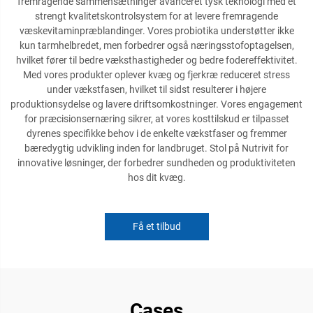
fremragende sammensætninger avanceret tysk teknologi med et
strengt kvalitetskontrolsystem for at levere fremragende
væskevitaminpræblandinger. Vores probiotika understøtter ikke
kun tarmhelbredet, men forbedrer også næringsstofoptagelsen,
hvilket fører til bedre væksthastigheder og bedre fodereffektivitet.
Med vores produkter oplever kvæg og fjerkræ reduceret stress
under vækstfasen, hvilket til sidst resulterer i højere
produktionsydelse og lavere driftsomkostninger. Vores engagement
for præcisionsernæring sikrer, at vores kosttilskud er tilpasset
dyrenes specifikke behov i de enkelte vækstfaser og fremmer
bæredygtig udvikling inden for landbruget. Stol på Nutrivit for
innovative løsninger, der forbedrer sundheden og produktiviteten
hos dit kvæg.
Få et tilbud
Cases