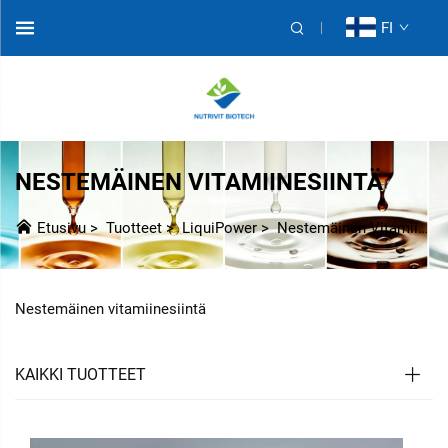
FI
NESTEMÄINEN VITAMIINESIINTÄ
Etusivu
>
Tuotteet
>
LiquiPower
>
Nestemäinen Vitamiinipremix
Nestemäinen vitamiinesiintä
KAIKKI TUOTTEET