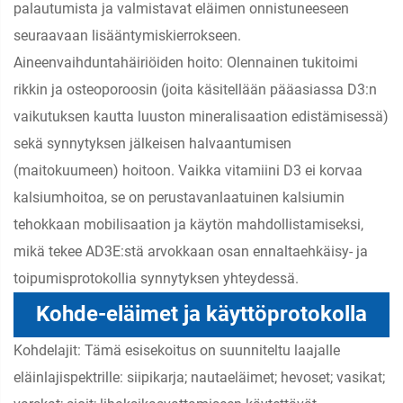
palautumista ja valmistavat eläimen onnistuneeseen
seuraavaan lisääntymiskierrokseen.
Aineenvaihduntahäiriöiden hoito: Olennainen tukitoimi
rikkin ja osteoporoosin (joita käsitellään pääasiassa D3:n
vaikutuksen kautta luuston mineralisaation edistämisessä)
sekä synnytyksen jälkeisen halvaantumisen
(maitokuumeen) hoitoon. Vaikka vitamiini D3 ei korvaa
kalsiumhoitoa, se on perustavanlaatuinen kalsiumin
tehokkaan mobilisaation ja käytön mahdollistamiseksi,
mikä tekee AD3E:stä arvokkaan osan ennaltaehkäisy- ja
toipumisprotokollia synnytyksen yhteydessä.
Kohde-eläimet ja käyttöprotokolla
Kohdelajit: Tämä esisekoitus on suunniteltu laajalle
eläinlajispektrille: siipikarja; nautaeläimet; hevoset; vasikat;