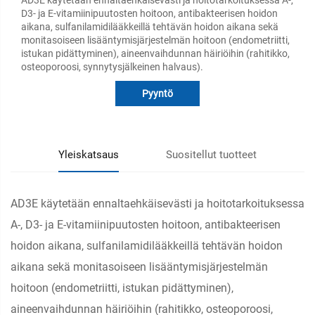
AD3E käytetään ennaltaehkäisevästi ja hoitotarkoituksessa A-,
D3- ja E-vitamiinipuutosten hoitoon, antibakteerisen hoidon
aikana, sulfanilamidilääkkeillä tehtävän hoidon aikana sekä
monitasoiseen lisääntymisjärjestelmän hoitoon (endometriitti,
istukan pidättyminen), aineenvaihdunnan häiriöihin (rahitikko,
osteoporoosi, synnytysjälkeinen halvaus).
Pyyntö
Yleiskatsaus
Suositellut tuotteet
AD3E käytetään ennaltaehkäisevästi ja hoitotarkoituksessa
A-, D3- ja E-vitamiinipuutosten hoitoon, antibakteerisen
hoidon aikana, sulfanilamidilääkkeillä tehtävän hoidon
aikana sekä monitasoiseen lisääntymisjärjestelmän
hoitoon (endometriitti, istukan pidättyminen),
aineenvaihdunnan häiriöihin (rahitikko, osteoporoosi,