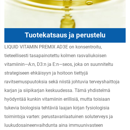
Tuotekatsaus ja perustelu
LIQUID VITAMIN PREMIX AD3E on konsentroitu,
tieteellisesti tasapainotettu kolmen rasvaliukoisen
vitamiinin—A:n, D3:n ja E:n—seos, joka on suunniteltu
strategiseen ehkäisyyn ja hoitoon tiettyjä
ravitsemuspuutoksia sekä niistä johtuvia terveyshaittoja
karjan ja siipikarjan keskuudessa. Tämä yhdistelmä
hyödyntää kunkin vitamiinin erillisiä, mutta toisiaan
tukevia biologisia tehtäviä laajan kirjan fysiologisia
toimintoja varten: perustavanlaatuinen soluterveys ja
luukudosaineenvaihdunta aina immuunivasteen