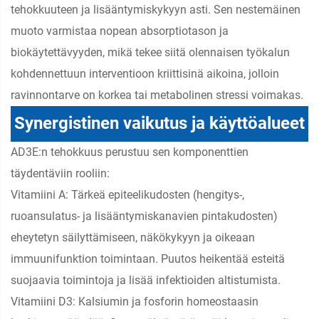
tehokkuuteen ja lisääntymiskykyyn asti. Sen nestemäinen
muoto varmistaa nopean absorptiotason ja
biokäytettävyyden, mikä tekee siitä olennaisen työkalun
kohdennettuun interventioon kriittisinä aikoina, jolloin
ravinnontarve on korkea tai metabolinen stressi voimakas.
Synergistinen vaikutus ja käyttöalueet
AD3E:n tehokkuus perustuu sen komponenttien
täydentäviin rooliin:
Vitamiini A: Tärkeä epiteelikudosten (hengitys-,
ruoansulatus- ja lisääntymiskanavien pintakudosten)
eheytetyn säilyttämiseen, näkökykyyn ja oikeaan
immuunifunktion toimintaan. Puutos heikentää esteitä
suojaavia toimintoja ja lisää infektioiden altistumista.
Vitamiini D3: Kalsiumin ja fosforin homeostaasin