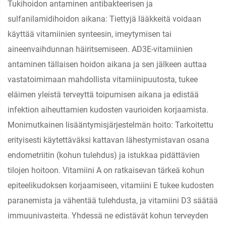
Tukihoidon antaminen antibakteerisen ja
sulfanilamidihoidon aikana: Tiettyjä lääkkeitä voidaan
käyttää vitamiinien synteesin, imeytymisen tai
aineenvaihdunnan häiritsemiseen. AD3E-vitamiinien
antaminen tällaisen hoidon aikana ja sen jälkeen auttaa
vastatoimimaan mahdollista vitamiinipuutosta, tukee
eläimen yleistä terveyttä toipumisen aikana ja edistää
infektion aiheuttamien kudosten vaurioiden korjaamista.
Monimutkainen lisääntymisjärjestelmän hoito: Tarkoitettu
erityisesti käytettäväksi kattavan lähestymistavan osana
endometriitin (kohun tulehdus) ja istukkaa pidättävien
tilojen hoitoon. Vitamiini A on ratkaisevan tärkeä kohun
epiteelikudoksen korjaamiseen, vitamiini E tukee kudosten
paranemista ja vähentää tulehdusta, ja vitamiini D3 säätää
immuunivasteita. Yhdessä ne edistävät kohun terveyden