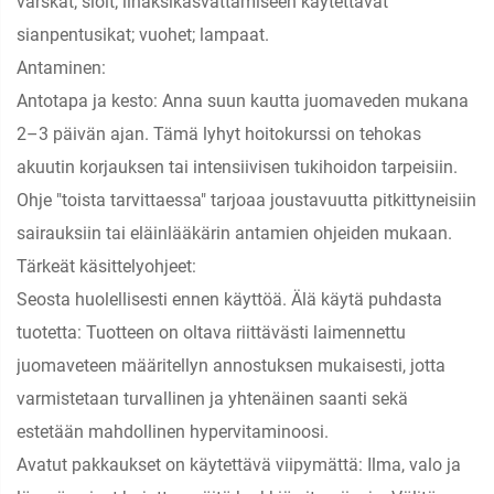
varskat; sioit; lihaksikasvattamiseen käytettävät
sianpentusikat; vuohet; lampaat.
Antaminen:
Antotapa ja kesto: Anna suun kautta juomaveden mukana
2–3 päivän ajan. Tämä lyhyt hoitokurssi on tehokas
akuutin korjauksen tai intensiivisen tukihoidon tarpeisiin.
Ohje "toista tarvittaessa" tarjoaa joustavuutta pitkittyneisiin
sairauksiin tai eläinlääkärin antamien ohjeiden mukaan.
Tärkeät käsittelyohjeet:
Seosta huolellisesti ennen käyttöä. Älä käytä puhdasta
tuotetta: Tuotteen on oltava riittävästi laimennettu
juomaveteen määritellyn annostuksen mukaisesti, jotta
varmistetaan turvallinen ja yhtenäinen saanti sekä
estetään mahdollinen hypervitaminoosi.
Avatut pakkaukset on käytettävä viipymättä: Ilma, valo ja