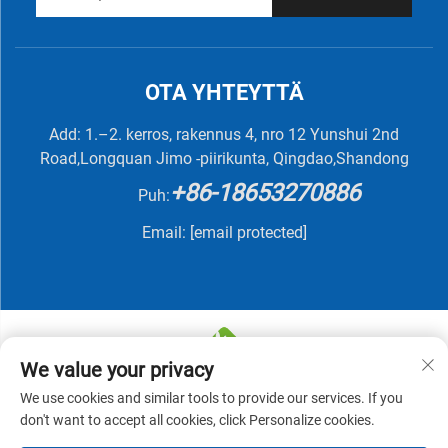
OTA YHTEYTTÄ
Add: 1.–2. kerros, rakennus 4, nro 12 Yunshui 2nd
Road,Longquan Jimo -piirikunta, Qingdao,Shandong
+86-18653270886
Puh:
Email:
[email protected]
We value your privacy
We use cookies and similar tools to provide our services. If you
Tekijänoikeus © 2025 QINGDAO NUTRIVIT BIOTECH
don't want to accept all cookies, click Personalize cookies.
CO., LTD -
Tietosuojakäytäntö