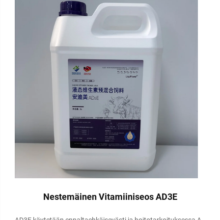
Nestemäinen Vitamiiniseos AD3E