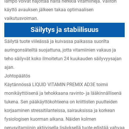
lämpö voivat hajottaa näitä herkkiä vitamiineja. Välitön
käyttö avauksen jälkeen takaa optimaalisen
vaikutusvoiman.
Säilytys ja stabiilisuus
Säilytä tuote viileässä ja kuivassa paikassa suorilta
auringonsäteiltä suojattuna, jotta vitamiinien vakaus ja
teho säilyvät koko ilmoitetun 24 kuukauden säilyvyysajan
ajan.
Johtopäätös
Käytännössä LIQUID VITAMIN PREMIX AD3E toimii
monikäyttöisenä ja tehokkaana ravinto- ja lääkinnällisenä
tukena. Sen pääkäyttökohteena on kriittisten puutteiden
korjaaminen stressitilanteissa, sairauksissa ja korkean
fysiologisen kuorman aikana. Näiden kolmen
perusvitamiinin aktiivisella lisäyksellä tuote edistää vahvaa