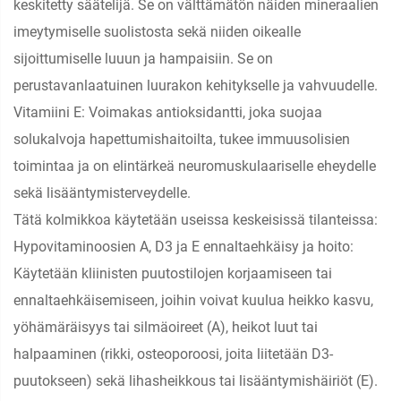
keskitetty säätelijä. Se on välttämätön näiden mineraalien
imeytymiselle suolistosta sekä niiden oikealle
sijoittumiselle luuun ja hampaisiin. Se on
perustavanlaatuinen luurakon kehitykselle ja vahvuudelle.
Vitamiini E: Voimakas antioksidantti, joka suojaa
solukalvoja hapettumishaitoilta, tukee immuusolisien
toimintaa ja on elintärkeä neuromuskulaariselle eheydelle
sekä lisääntymisterveydelle.
Tätä kolmikkoa käytetään useissa keskeisissä tilanteissa:
Hypovitaminoosien A, D3 ja E ennaltaehkäisy ja hoito:
Käytetään kliinisten puutostilojen korjaamiseen tai
ennaltaehkäisemiseen, joihin voivat kuulua heikko kasvu,
yöhämäräisyys tai silmäoireet (A), heikot luut tai
halpaaminen (rikki, osteoporoosi, joita liitetään D3-
puutokseen) sekä lihasheikkous tai lisääntymishäiriöt (E).