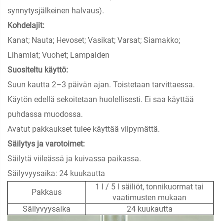
synnytysjälkeinen halvaus).
Kohdelajit:
Kanat; Nauta; Hevoset; Vasikat; Varsat; Siamakko;
Lihamiat; Vuohet; Lampaiden
Suositeltu käyttö:
Suun kautta 2–3 päivän ajan. Toistetaan tarvittaessa.
Käytön edellä sekoitetaan huolellisesti. Ei saa käyttää
puhdassa muodossa.
Avatut pakkaukset tulee käyttää viipymättä.
Säilytys ja varotoimet:
Säilytä viileässä ja kuivassa paikassa.
Säilyvyysaika: 24 kuukautta
1 l / 5 l säiliöt, tonnikuormat tai
Pakkaus
vaatimusten mukaan
Säilyvyysaika
24 kuukautta