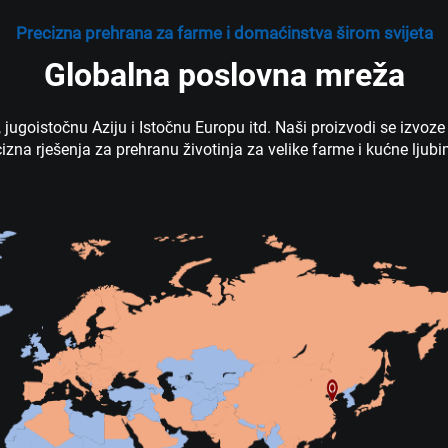
Precizna prehrana za farme i domaćinstva širom svijeta
Globalna poslovna mreža
goistočnu Aziju i Istočnu Europu itd. Naši proizvodi se izvoze u
izna rješenja za prehranu životinja za velike farme i kućne ljub