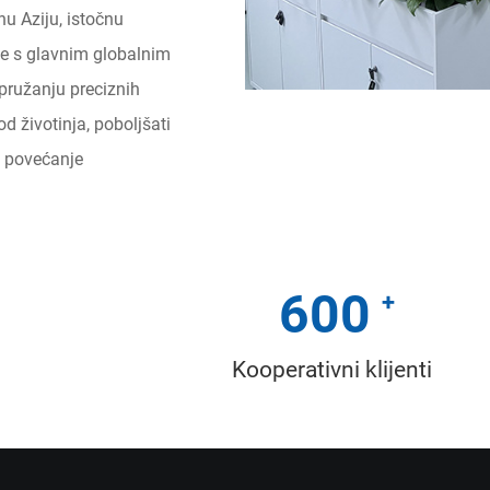
u Aziju, istočnu
je s glavnim globalnim
pružanju preciznih
od životinja, poboljšati
, povećanje
600
Kooperativni klijenti