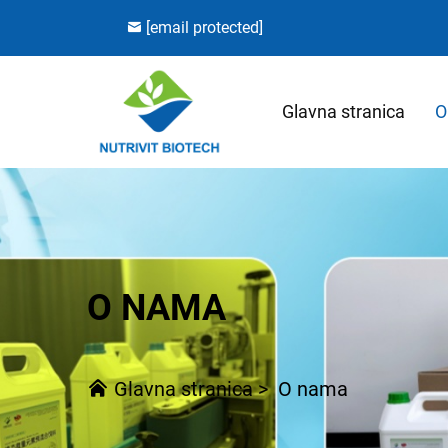
[email protected]
Glavna stranica
O
O NAMA
Glavna stranica
>
O nama