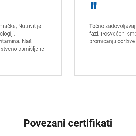
"
ačke, Nutrivit je 
Točno zadovoljavaju 
ogiji, 
fazi. Posvećeni smo
vitamina. Naši 
promicanju održive 
nstveno osmišljene 
Povezani certifikati