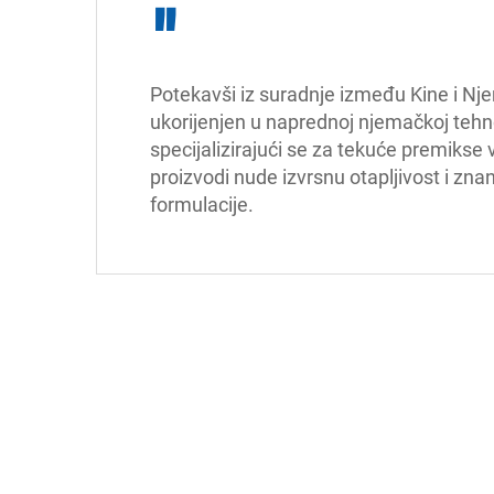
"
Potekavši iz suradnje između Kine i Njem
ukorijenjen u naprednoj njemačkoj tehnol
specijalizirajući se za tekuće premikse 
proizvodi nude izvrsnu otapljivost i zna
formulacije.