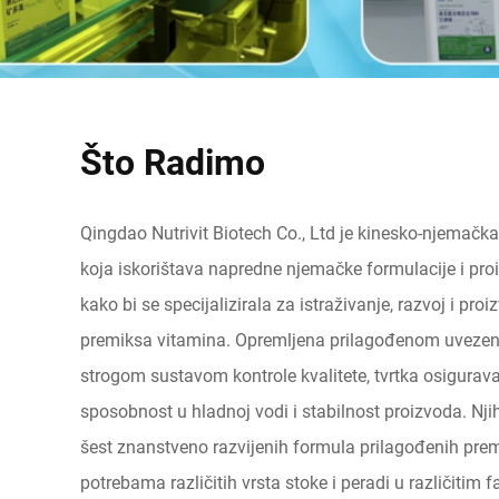
Što Radimo
Qingdao Nutrivit Biotech Co., Ltd je kinesko-njemač
koja iskorištava napredne njemačke formulacije i pro
kako bi se specijalizirala za istraživanje, razvoj i pro
premiksa vitamina. Opremljena prilagođenom uvez
strogom sustavom kontrole kvalitete, tvrtka osigurav
sposobnost u hladnoj vodi i stabilnost proizvoda. Nj
šest znanstveno razvijenih formula prilagođenih prem
potrebama različitih vrsta stoke i peradi u različitim 