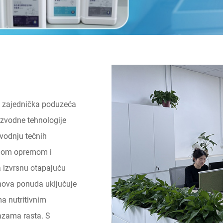
ka zajednička poduzeća
izvodne tehnologije
izvodnju tečnih
enom opremom i
a izvrsnu otapajuću
ihova ponuda uključuje
a nutritivnim
fazama rasta. S