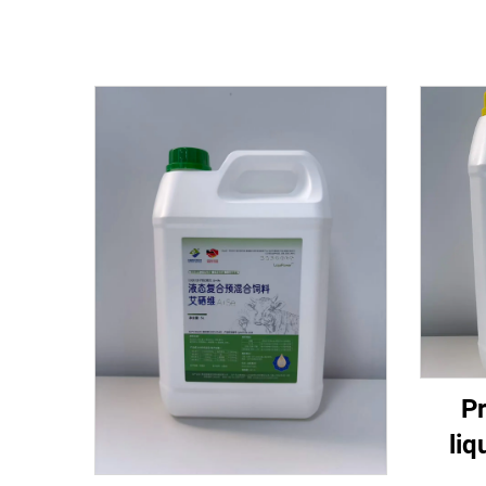
Pr
liq