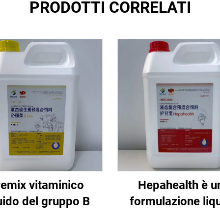
PRODOTTI CORRELATI
emix vitaminico
Hepahealth è u
uido del gruppo B
formulazione liq
specifica per pol