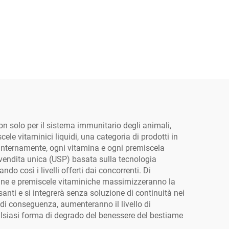
r
ne
reve
acqua
 Il
eriodi
on solo per il sistema immunitario degli animali,
a
le vitaminici liquidi, una categoria di prodotti in
opatia
 internamente, ogni vitamina e ogni premiscela
 vendita unica (USP) basata sulla tecnologia
,
o così i livelli offerti dai concorrenti. Di
eneali
amine e premiscele vitaminiche massimizzeranno la
anti e si integrerà senza soluzione di continuità nei
, di conseguenza, aumenteranno il livello di
ualsiasi forma di degrado del benessere del bestiame