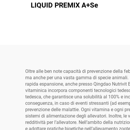
LIQUID PREMIX A+Se
Oltre alle ben note capacità di prevenzione della fe
ma anche per una vasta gamma di specie animali. È qu
rapida espansione, anche presso Qingdao Nutrivit Bi
vitaminica incorpora componenti tecnologici tedesch
tedesca, che garantisce una solubilità al 100% e incr
conseguenza, in caso di eventi stressanti (ad esemp
prevenzione delle malattie. Ogni vitamina e ogni pre
sistemi di alimentazione degli allevatori. Inoltre, l
redditività per l’allevatore. Nell’ambito della nutr
e adottare pratiche bioetiche nell’allevamento zoot