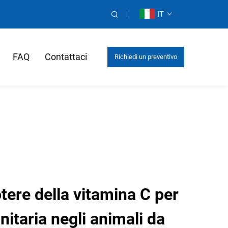
IT
FAQ
Contattaci
Richiedi un preventivo
otere della vitamina C per
nitaria negli animali da