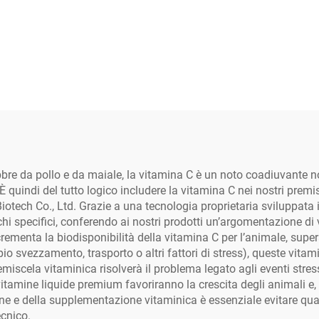
progettata pe
un'intintegrazio
aggiuntiva e a b
termine tramite l'
di abbeveraggio.
prodotto è
raccomandato in p
bbre da pollo e da maiale, la vitamina C è un noto coadiuvante n
di stress, per l
indi del tutto logico includere la vitamina C nei nostri premisce
sindrome dell'epat
otech Co., Ltd. Grazie a una tecnologia proprietaria sviluppata
i specifici, conferendo ai nostri prodotti un’argomentazione di
grassa, epatite
ementa la biodisponibilità della vitamina C per l’animale, superand
disfunzioni epator
io svezzamento, trasporto o altri fattori di stress), queste vit
miscela vitaminica risolverà il problema legato agli eventi stress
ecc.
e vitamine liquide premium favoriranno la crescita degli animali e
izione e della supplementazione vitaminica è essenziale evitare q
ecnico.