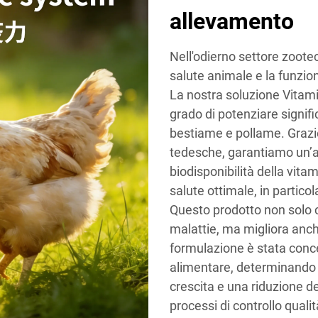
allevamento
Nell'odierno settore zoote
salute animale e la funzi
La nostra soluzione Vitam
grado di potenziare signif
bestiame e pollame. Grazie
tedesche, garantiamo un’
biodisponibilità della vit
salute ottimale, in particol
Questo prodotto non solo co
malattie, ma migliora anch
formulazione è stata concep
alimentare, determinando c
crescita e una riduzione dei 
processi di controllo quali