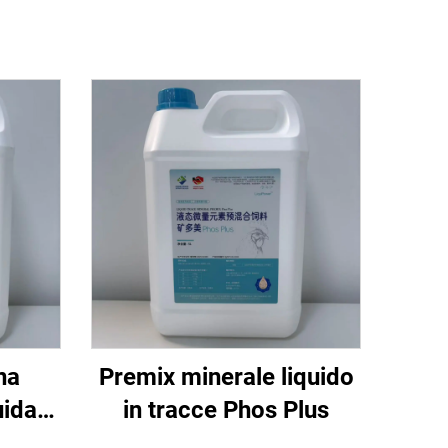
na
Premix minerale liquido
uida
in tracce Phos Plus
lame,