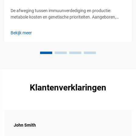
De afweging tussen immuunverdediging en productie:
metabole kosten en genetische prioriteiten. Aangeboren,
adaptief en passief immuunsysteem bij vee: functionele
hiërarchie en productie-implicaties. Het immuunsysteem bij
Bekijk meer
vee werkt via drie hoofdverdedigingslinies. Eerst...
Klantenverklaringen
John Smith