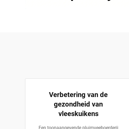
Verbetering van de
gezondheid van
vleeskuikens
Een toonaangevende pluimveeboerderij