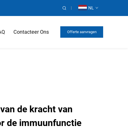
NL
AQ
Contacteer Ons
Offerte aanvragen
 van de kracht van
or de immuunfunctie