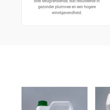
snel terugverdiende, wat resulteerde in
gezonder pluimvee en een hogere
winstgevendheid.