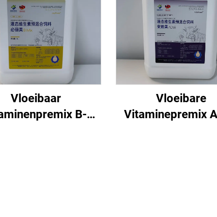
Vloeibaar
Vloeibare
taminenpremix B-
Vitaminepremix 
groep