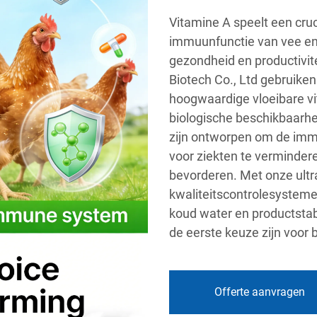
Vitamine A speelt een cruc
immuunfunctie van vee e
gezondheid en productivite
Biotech Co., Ltd gebruik
hoogwaardige vloeibare v
biologische beschikbaarh
zijn ontworpen om de imm
voor ziekten te vermindere
bevorderen. Met onze ult
kwaliteitscontrolesysteme
koud water en productstab
de eerste keuze zijn voor
Offerte aanvragen