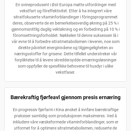
En svineprodusent i Øst-Europa møtte utfordringer med
vekstfart og fôreffektivitet. Etter å ha integrert våre
sitratfokuserte vitaminforblandinger i fôringsprogrammet
deres, observerte de en bemerkelsesverdig økning på 25 % i
gjennomsnittlig daglig vektøkning og en forbedring på 10 % i
fôromsettningsforholdet. Nøkkelen til denne suksessen lå i
vår evne til å forbedre sitratmetabolismen i leveren, noe som
direkte påvirket energinivåene og tilgjengeligheten av
næringsstoffer for grisene. Dette tilfellet understreker vår
forpliktelse til å levere skreddersydde ernæringsløsninger
som oppfyller de spesifikke behovene til husdyr i ulike
vekstfaser.
Bærekraftig fjørfeavl gjennom presis ernæring
En progressiv fjørfarm i Kina ønsket å innføre bærekraftige
praksiser samtidig som produksjonen maksimeres. Ved å
inkludere våre væskeformede vitaminforblandinger, som er
utformet for å optimere sitratmetabolismen, reduserte de