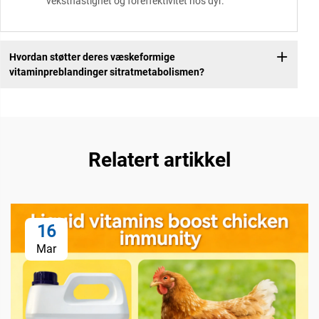
veksthastighet og fôreffektivitet hos dyr.
Hvordan støtter deres væskeformige
vitaminpreblandinger sitratmetabolismen?
Relatert artikkel
16
Mar