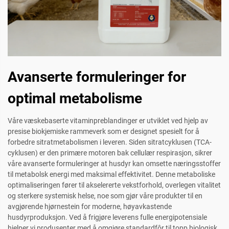
Avanserte formuleringer for
optimal metabolisme
Våre væskebaserte vitaminpreblandinger er utviklet ved hjelp av
presise biokjemiske rammeverk som er designet spesielt for å
forbedre sitratmetabolismen i leveren. Siden sitratcyklusen (TCA-
cyklusen) er den primære motoren bak cellulær respirasjon, sikrer
våre avanserte formuleringer at husdyr kan omsette næringsstoffer
til metabolsk energi med maksimal effektivitet. Denne metaboliske
optimaliseringen fører til akselererte vekstforhold, overlegen vitalitet
og sterkere systemisk helse, noe som gjør våre produkter til en
avgjørende hjørnestein for moderne, høyavkastende
husdyrproduksjon. Ved å frigjøre leverens fulle energipotensiale
hjelper vi produsenter med å omgjøre standardfôr til topp biologisk