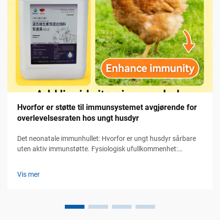
Hvorfor er støtte til immunsystemet avgjørende for
overlevelsesraten hos ungt husdyr
Det neonatale immunhullet: Hvorfor er ungt husdyr sårbare
uten aktiv immunstøtte. Fysiologisk ufullkommenhet:
Manglende adaptiv immunitet og avhengighet av passiv
overføring. Når ungdomsdrivende dyr fødes, er ikke deres
Vis mer
adaptivt immunsystem fullt utviklet...