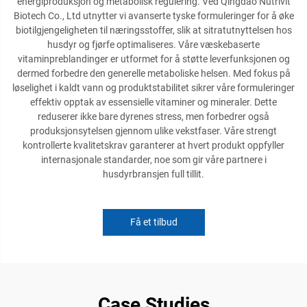
energiproduksjon og metabolisk regulering. Ved Qingdao Nutrivit
Biotech Co., Ltd utnytter vi avanserte tyske formuleringer for å øke
biotilgjengeligheten til næringsstoffer, slik at sitratutnyttelsen hos
husdyr og fjørfe optimaliseres. Våre væskebaserte
vitaminpreblandinger er utformet for å støtte leverfunksjonen og
dermed forbedre den generelle metaboliske helsen. Med fokus på
løselighet i kaldt vann og produktstabilitet sikrer våre formuleringer
effektiv opptak av essensielle vitaminer og mineraler. Dette
reduserer ikke bare dyrenes stress, men forbedrer også
produksjonsytelsen gjennom ulike vekstfaser. Våre strengt
kontrollerte kvalitetskrav garanterer at hvert produkt oppfyller
internasjonale standarder, noe som gir våre partnere i
husdyrbransjen full tillit.
Få et tilbud
Case Studies