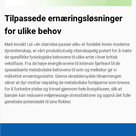
Tilpassede ernæringsløsninger
for ulike behov
Med innsikt i at «én størrelse passer alle» er foreldet innen moderne
dyrevitenskap, er vårt produktutvalg vitenskapelig justert for å møte
de spesifikke fysiologiske behovene til ulike arter i hver kritisk
vekstfase. Fra de høye energikravene til intensiv fjørfeavl til de
spesialiserte metaboliske behovene til svin og melkekyr gir vi
målrettet ernæringsstøtte. Denne skreddersydde tilnærmingen
sikrer at dyr mottar nøyaktig de metaboliske forløperne som kreves
for å forbedre ytelse og trivsel gjennom hele livssyklusen, slik at
bønder kan redusere miljømessige stressfaktorer og oppnå det fulle
genetiske potensialet til sine flokker.