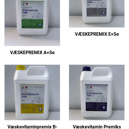
VÆSKEPREMIX E+Se
VÆSKEPREMIX A+Se
Væskevitaminpremix B-
Væskevitamin Premiks