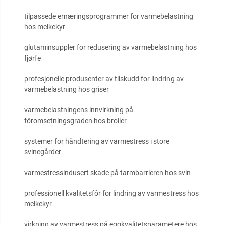
tilpassede ernæringsprogrammer for varmebelastning
hos melkekyr
glutaminsuppler for redusering av varmebelastning hos
fjørfe
profesjonelle produsenter av tilskudd for lindring av
varmebelastning hos griser
varmebelastningens innvirkning på
fôromsetningsgraden hos broiler
systemer for håndtering av varmestress i store
svinegårder
varmestressindusert skade på tarmbarrieren hos svin
professionell kvalitetsfôr for lindring av varmestress hos
melkekyr
virkning av varmestress på eggkvalitetsparametere hos