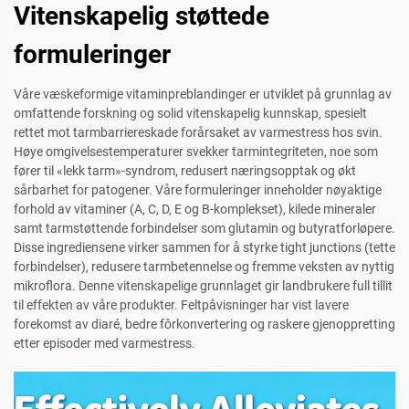
Vitenskapelig støttede
formuleringer
Våre væskeformige vitaminpreblandinger er utviklet på grunnlag av
omfattende forskning og solid vitenskapelig kunnskap, spesielt
rettet mot tarmbarriereskade forårsaket av varmestress hos svin.
Høye omgivelsestemperaturer svekker tarmintegriteten, noe som
fører til «lekk tarm»-syndrom, redusert næringsopptak og økt
sårbarhet for patogener. Våre formuleringer inneholder nøyaktige
forhold av vitaminer (A, C, D, E og B-komplekset), kilede mineraler
samt tarmstøttende forbindelser som glutamin og butyratforløpere.
Disse ingrediensene virker sammen for å styrke tight junctions (tette
forbindelser), redusere tarmbetennelse og fremme veksten av nyttig
mikroflora. Denne vitenskapelige grunnlaget gir landbrukere full tillit
til effekten av våre produkter. Feltpåvisninger har vist lavere
forekomst av diaré, bedre fôrkonvertering og raskere gjenoppretting
etter episoder med varmestress.