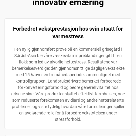
innovativ ernæring
Forbedret vekstprestasjon hos svin utsatt for
varmestress
I en nylig gjennomført prøve på en kommersiell grisegård i
Sørøst-Asia ble våre væskevitaminpreblandinger gitt til en
flokk som led av alvorlig hettestress. Resultatene var
bemerkelsesverdige: den gjennomsnittlige daglige vekst økte
med 15 % over en tremånedsperiode sammenlignet med
kontrollgruppen. Landbruksdrivere bemerket forbedrede
fôrkonverteringsforhold og bedre generell vitalitet hos
grisene sine. Våre produkter støttet effektivt tarmhelsen, noe
som reduserte forekomsten av diaré og andre hetterelaterte
problemer, og viste tydelig hvordan våre formuleringer spiller
en avgjørende rolle for å forbedre vekstytelsen under
stressforhold.