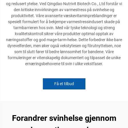
og redusert ytelse. Ved Qingdao Nutrivit Biotech Co., Ltd forstår vi
den kritiske innvirkningen av varmestress på svinhelse og
produktivitet. Våre avanserte væskevitaminpreblandinger er
spesielt formulert for å bekjempe varmestressindusert skade på
tarmbarrieren hos svin. Med vår tyske teknologi og streng
kvalitetskontroll sikrer våre produkter optimal opptak av
næringsstoffer og god mage-tarm-helse. Dette forbedrer ikke bare
dyrevelferden, men øker også vekstytesen og fôrutnyttelsen, noe
som til slutt fører til bedre lønnsomhet for bøndene. Våre
formuleringer er vitenskapelig dokumentert og tilpasset de unike
ernæringsbehovene til svin i ulike vekstfaser.
Få et tilbud
Forandrer svinhelse gjennom