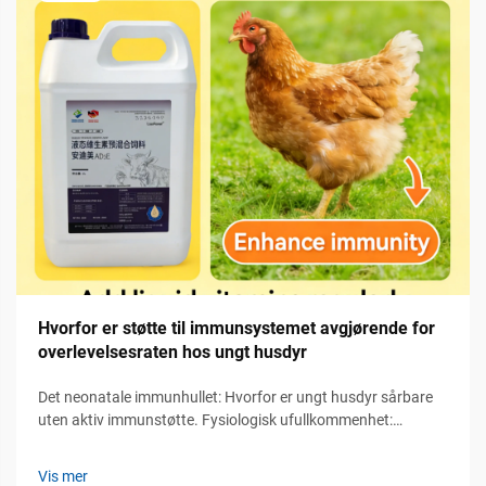
Hvorfor er støtte til immunsystemet avgjørende for
overlevelsesraten hos ungt husdyr
Det neonatale immunhullet: Hvorfor er ungt husdyr sårbare
uten aktiv immunstøtte. Fysiologisk ufullkommenhet:
Manglende adaptiv immunitet og avhengighet av passiv
overføring. Når ungdomsdrivende dyr fødes, er ikke deres
Vis mer