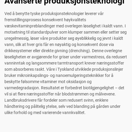
Avanserte produksjonsteknologi
Ved å benytte tyske produksjonsteknologier leverer vår
fremstillingsprosess konsekvent høykvalitets
væskevitaminpreblandinger med overlegen løselighet i kaldt vann. I
motsetning til standardpulver som klumper sammen eller setter seg
uregelmessig, løser våre produkter seg øyeblikkelig og jevnt i kaldt
vann, slik at hver gris får en nøyaktig og konsekvent dose via
drikkesystemer eller direkte givning (drenching). Denne overlegne
løseligheten er avgjørende for griser under varmestress, da redusert
vanninntak og langsommere tarmtransport krever næringsstoffer
som absorberes raskt. Våre i Tyskland utviklede produksjonslinjer
bruker mikroinkapslings- og nanoemulgeringsteknikker for å
beskytte følsomme vitaminer mot oksidasjon og
varmedegradasjon. Resultatet er forbedret biotilgjengelighet – det
vil si at flere næringsstoffer når blodstrømmen og målvevene.
Landbruksdrivere får fordeler som redusert svinn, enklere
håndtering og pålitelig ytelse, selv ved blanding på gården under
ulike forhold og med varierende vannkvalitet.