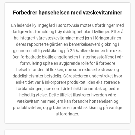
Forbedrer hønsehelsen med væskevitaminer
En ledende kyllingegård i Sørøst-Asia møtte utfordringer med
dårlige vekstforhold og høy dødelighet blant kyllinger. Etter å
ha integrert våre væskevitaminer med jern i fôringsrutinen
deres rapporterte gården en bemerkelsesverdig økning i
gjennomsnittlig vektøkning på 25 % allerede innen fire uker.
Den forbedrede biotilgjengeligheten til næringsstoffene i vår
formulering spilte en avgjørende rolle for å forbedre
helsetilstanden til flokken, noe som reduserte stress- og
dødelighetsrater betydelig. Gårdslederen understreket hvor
enkelt det var å inkorporere produktet i den eksisterende
fôrblandingen, noe som førte til økt fôrinnntak og bedre
helhetlig ytelse. Dette tilfellet illustrerer hvordan våre
væskevitaminer med jern kan forandre hønsehelsen og
produktiviteten, og gi bønder en praktisk løsning på vanlige
utfordringer.