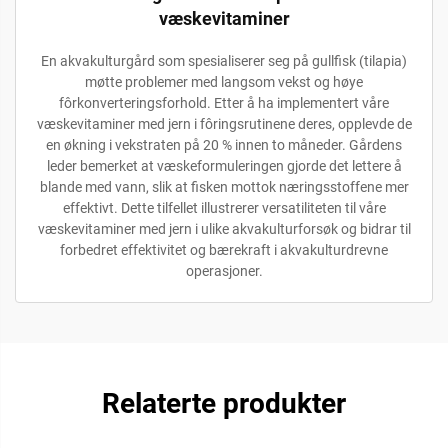
væskevitaminer
En akvakulturgård som spesialiserer seg på gullfisk (tilapia)
møtte problemer med langsom vekst og høye
fôrkonverteringsforhold. Etter å ha implementert våre
væskevitaminer med jern i fôringsrutinene deres, opplevde de
en økning i vekstraten på 20 % innen to måneder. Gårdens
leder bemerket at væskeformuleringen gjorde det lettere å
blande med vann, slik at fisken mottok næringsstoffene mer
effektivt. Dette tilfellet illustrerer versatiliteten til våre
væskevitaminer med jern i ulike akvakulturforsøk og bidrar til
forbedret effektivitet og bærekraft i akvakulturdrevne
operasjoner.
Relaterte produkter