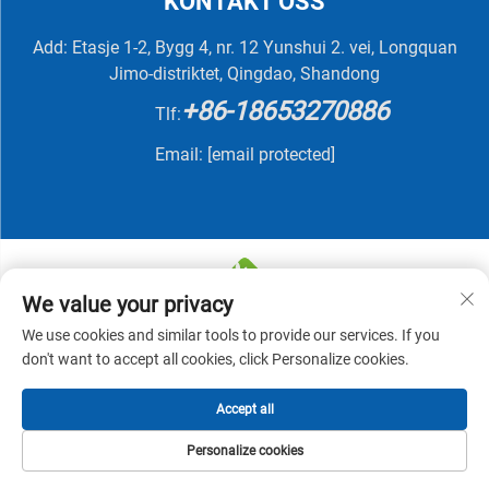
KONTAKT OSS
Add: Etasje 1-2, Bygg 4, nr. 12 Yunshui 2. vei, Longquan
Jimo-distriktet, Qingdao, Shandong
+86-18653270886
Tlf:
Email:
[email protected]
We value your privacy
We use cookies and similar tools to provide our services. If you
Copyright © 2025 av QINGDAO NUTRIVIT BIOTECH CO.,
don't want to accept all cookies, click Personalize cookies.
LTD -
Personvernpolicy
Accept all
Personalize cookies
HJEM
PRODUKTER
E-POST
TELEFON