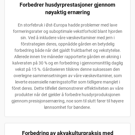
Forbedrer husdyrprestasjoner gjennom
nøyaktig ernæring
En storfebruk i Øst-Europa hadde problemer med lave
formeringsrater og suboptimale vekstforhold blant hjorden
sin. Ved å inkludere våre væskevitaminer med jern i
fôrstrategien deres, oppnådde gården en betydelig
forbedring både når det gjaldt fruktbarhet og vekstytelse.
Allerede innen tre måneder rapporterte gården en økning i
kalveraten på 30 % og en forbedring i gjennomsnittlig daglig
vekst på 15 %. Gårdseieren tilskrev denne suksessen den
overlegne sammensetningen av våre væskevitaminer, som
leverte essensielle næringsstoffer som tidligere manglet i
fôret deres. Dette tilfellet demonstrerer effektiviteten av våre
produkter når det gjelder å forbedre husdyrproduksjonen
gjennom presisjonsernæring, noe som til slutt fører til høyere
lønnsomhet for bøndene.
Forbedring av akvakulturpraksis med