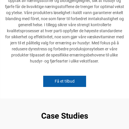
opptak av næringsstoffer og biotilgjengelighet, slik at husdyr og
fjørfe får de livsviktige næringsstoffene de trenger for optimal vekst
og ytelse. Våre produkters løselighet i kaldt vann garanterer enkelt
blanding med fôret, noe som fører til forbedret inntakshastighet og
generell helse. I tillegg sikrer våre strengt kontrollerte
kvalitetsprosesser at hver parti oppfyller de høyeste standardene
for sikkerhet og effektivitet, noe som gjør våre væskevitaminer med
jern til et pålitelig valg for ernæring av husdyr. Med fokus på å
redusere dyrestress og forbedre produksjonsytelsen er våre
produkter tilpasset de spesifikke ernæringsbehovene til ulike
husdyr- og fjørfearter i ulike vekstfaser.
Få et tilbud
Case Studies