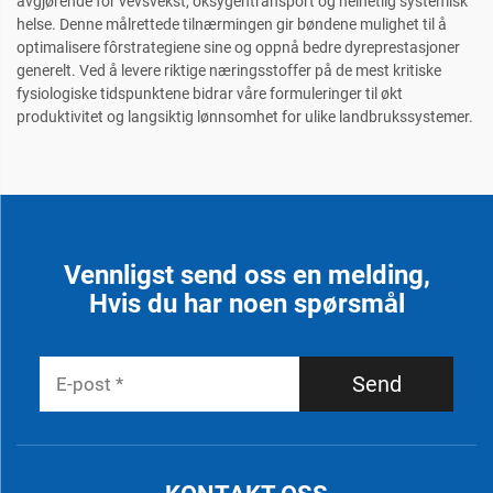
avgjørende for vevsvekst, oksygentransport og helhetlig systemisk
helse. Denne målrettede tilnærmingen gir bøndene mulighet til å
optimalisere fôrstrategiene sine og oppnå bedre dyreprestasjoner
generelt. Ved å levere riktige næringsstoffer på de mest kritiske
fysiologiske tidspunktene bidrar våre formuleringer til økt
produktivitet og langsiktig lønnsomhet for ulike landbrukssystemer.
Vennligst send oss en melding,
Hvis du har noen spørsmål
Send