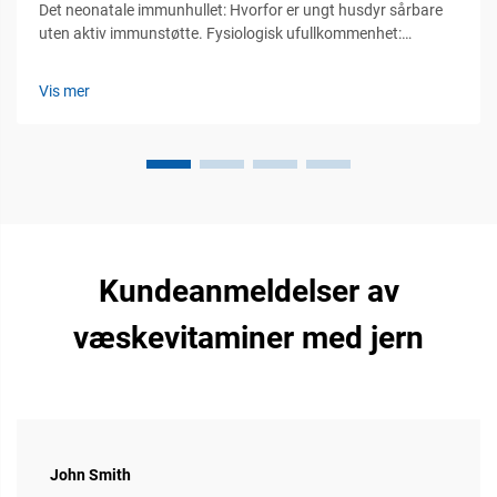
Det neonatale immunhullet: Hvorfor er ungt husdyr sårbare
uten aktiv immunstøtte. Fysiologisk ufullkommenhet:
Manglende adaptiv immunitet og avhengighet av passiv
overføring. Når ungdomsdrivende dyr fødes, er ikke deres
Vis mer
adaptivt immunsystem fullt utviklet...
Kundeanmeldelser av
væskevitaminer med jern
John Smith