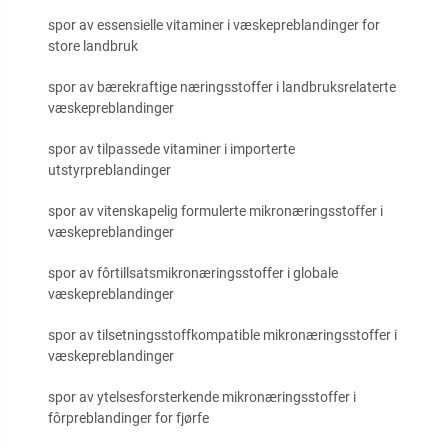
spor av essensielle vitaminer i væskepreblandinger for
store landbruk
spor av bærekraftige næringsstoffer i landbruksrelaterte
væskepreblandinger
spor av tilpassede vitaminer i importerte
utstyrpreblandinger
spor av vitenskapelig formulerte mikronæringsstoffer i
væskepreblandinger
spor av fôrtillsatsmikronæringsstoffer i globale
væskepreblandinger
spor av tilsetningsstoffkompatible mikronæringsstoffer i
væskepreblandinger
spor av ytelsesforsterkende mikronæringsstoffer i
fôrpreblandinger for fjørfe