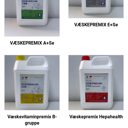
VÆSKEPREMIX E+Se
VÆSKEPREMIX A+Se
Væskevitaminpremix B-
Væskepremix Hepahealth
gruppe