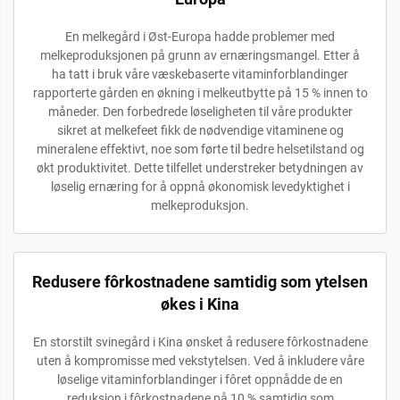
En melkegård i Øst-Europa hadde problemer med
melkeproduksjonen på grunn av ernæringsmangel. Etter å
ha tatt i bruk våre væskebaserte vitaminforblandinger
rapporterte gården en økning i melkeutbytte på 15 % innen to
måneder. Den forbedrede løseligheten til våre produkter
sikret at melkefeet fikk de nødvendige vitaminene og
mineralene effektivt, noe som førte til bedre helsetilstand og
økt produktivitet. Dette tilfellet understreker betydningen av
løselig ernæring for å oppnå økonomisk levedyktighet i
melkeproduksjon.
Redusere fôrkostnadene samtidig som ytelsen
økes i Kina
En storstilt svinegård i Kina ønsket å redusere fôrkostnadene
uten å kompromisse med vekstytelsen. Ved å inkludere våre
løselige vitaminforblandinger i fôret oppnådde de en
reduksjon i fôrkostnadene på 10 % samtidig som