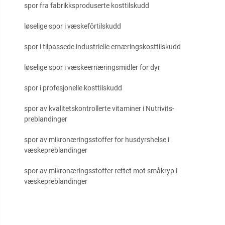
spor fra fabrikksproduserte kosttilskudd
løselige spor i væskefôrtilskudd
spor i tilpassede industrielle ernæringskosttilskudd
løselige spor i væskeernæringsmidler for dyr
spor i profesjonelle kosttilskudd
spor av kvalitetskontrollerte vitaminer i Nutrivits-
preblandinger
spor av mikronæringsstoffer for husdyrshelse i
væskepreblandinger
spor av mikronæringsstoffer rettet mot småkryp i
væskepreblandinger