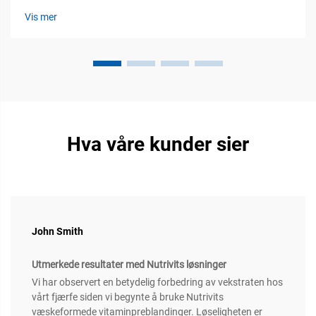
konsekvenser for produksjonen. Immunsystemet hos husdyr
Vis mer
virker gjennom tre hovedforsvarslinjer. Først...
Hva våre kunder sier
John Smith
Utmerkede resultater med Nutrivits løsninger
Vi har observert en betydelig forbedring av vekstraten hos
vårt fjærfe siden vi begynte å bruke Nutrivits
væskeformede vitaminpreblandinger. Løseligheten er