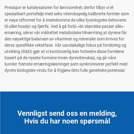
Presisjon er katalysatoren for lønnsomhet; derfor tilbyr vi et
spesialisert portefølje med seks vitenskapelig kalibrerte formler som
er nøye utformet for å imøtekomme de ulike fysiologiske behovene
til ulike husdyr og fjærfe. Ved å gå forbi «én størrelse passer alle»-
ernæring, sikrer vår målrettet metaboliske tilnærming at dyrene får
den nøyaktige balansen av vitaminer og mineraler som kreves for
deres spesifikke vekstfase. Vår uavslakelige fokus på forskning og
utvikling (R&D) gjør at vi kontinuerlig kan forbedre disse formlene
basert på de nyeste funnene innen dyrevitenskap, og gir våre
kunder fremste ernæringsløsninger som synkroniserer perfekt med
dyrets biologiske vindu for å frigjøre dets fulle genetiske potensial.
Vennligst send oss en melding,
Hvis du har noen spørsmål