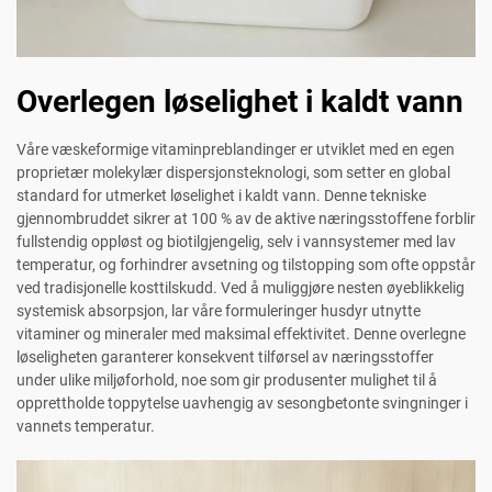
Overlegen løselighet i kaldt vann
Våre væskeformige vitaminpreblandinger er utviklet med en egen
proprietær molekylær dispersjonsteknologi, som setter en global
standard for utmerket løselighet i kaldt vann. Denne tekniske
gjennombruddet sikrer at 100 % av de aktive næringsstoffene forblir
fullstendig oppløst og biotilgjengelig, selv i vannsystemer med lav
temperatur, og forhindrer avsetning og tilstopping som ofte oppstår
ved tradisjonelle kosttilskudd. Ved å muliggjøre nesten øyeblikkelig
systemisk absorpsjon, lar våre formuleringer husdyr utnytte
vitaminer og mineraler med maksimal effektivitet. Denne overlegne
løseligheten garanterer konsekvent tilførsel av næringsstoffer
under ulike miljøforhold, noe som gir produsenter mulighet til å
opprettholde toppytelse uavhengig av sesongbetonte svingninger i
vannets temperatur.