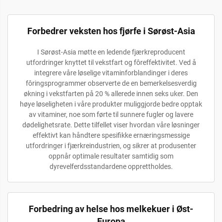
Forbedrer veksten hos fjørfe i Sørøst-Asia
I Sørøst-Asia møtte en ledende fjærkreproducent
utfordringer knyttet til vekstfart og fôreffektivitet. Ved å
integrere våre løselige vitaminforblandinger i deres
fôringsprogrammer observerte de en bemerkelsesverdig
økning i vekstfarten på 20 % allerede innen seks uker. Den
høye løseligheten i våre produkter muliggjorde bedre opptak
av vitaminer, noe som førte til sunnere fugler og lavere
dødelighetsrate. Dette tilfellet viser hvordan våre løsninger
effektivt kan håndtere spesifikke ernæringsmessige
utfordringer i fjærkreindustrien, og sikrer at produsenter
oppnår optimale resultater samtidig som
dyrevelferdsstandardene opprettholdes.
Forbedring av helse hos melkekuer i Øst-
Europa