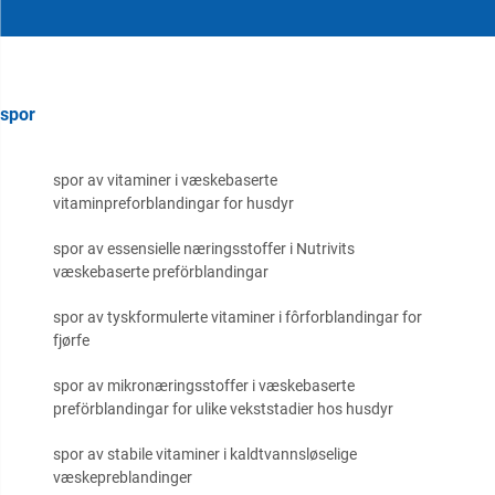
spor
spor av vitaminer i væskebaserte
vitaminpreforblandingar for husdyr
spor av essensielle næringsstoffer i Nutrivits
væskebaserte preförblandingar
spor av tyskformulerte vitaminer i fôrforblandingar for
fjørfe
spor av mikronæringsstoffer i væskebaserte
preförblandingar for ulike vekststadier hos husdyr
spor av stabile vitaminer i kaldtvannsløselige
væskepreblandinger