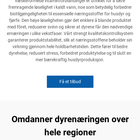
væskeformede vitaminforblandinger er utviklet for å sikre
fremragende løselighet i kaldt vann, noe som betydelig forbedrer
biotilgjengeligheten til essensielle næringsstoffer for husdyr og
fjørfe. Den høye løseligheten gjør det enklere å blande produktet
med fôret, reduserer svinn og sikrer at dyrene får den nødvendige
ernæringen i ulike vekstfaser. Vårt strengt kvalitetskontrollsystem
garanterer produktstabilitet, slik at næringsstoffene beholder sin
virkning gjennom hele holdbarhetstiden. Dette fører til bedre
dyrehelse, redusert stress, forbedret produktytelse og til slutt en
mer bærekraftig husdyrproduksjon.
Få et tilbud
Omdanner dyrenæringen over
hele regioner