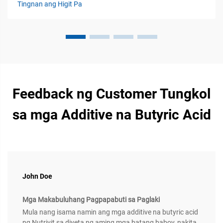
Tingnan ang Higit Pa
labanan ang mga sakit, na direktang nakaaapekto sa
kalusugan, paglaki, at produksyon ng mga ito. Kasabay ng
patuloy na pag-unlad...
Feedback ng Customer Tungkol
sa mga Additive na Butyric Acid
John Doe
Mga Makabuluhang Pagpapabuti sa Paglaki
Mula nang isama namin ang mga additive na butyric acid
ng Nutrivit sa diyeta ng aming mga batang baboy, nakita