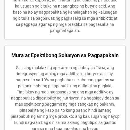
na immune response, na itinuturing na dulot ng pinabuting
kalusugan ng bituka na naaangkop ng butyric acid. Ang
kaso na ito ay nagpapakita ng kahalagahan ng kalusugan
ng bituka sa pagbawas ng pagkasalig sa mga antibiotic at
sa pagpapalaganap ng mga praktika sa pagsasaka na
pangmatagalan.
Mura at Epektibong Solusyon sa Pagpapakain
Sa isang malalaking operasyon ng baboy sa Tsina, ang
integrasyon ng aming mga additive na butyric acid ay
nagresulta sa 10% na pagbaba sa kabuuang gastos sa
pakanin habang pinapanatili ang optimal na paglaki.
Tinalakay ng mga magsasaka na ang mga additive ay
nagpabuti sa digestibility ng nutrisyon, na nagbigay-daan sa
mas epektibong paggamit ng mga sangkap ng pakanin.
Ipinapakita ng kaso na ito kung paano hindi lamang
pinapabuti ng aming mga produkto ang kalusugan ng hayop
kundi nag-aambag din sa malakiang pagtitipid sa gastos
para sa mga tagapag-alaga ng hayop.