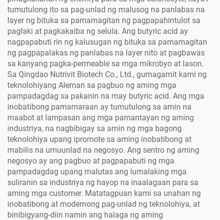
tumutulong ito sa pag-unlad ng malusog na panlabas na
layer ng bituka sa pamamagitan ng pagpapahintulot sa
paglaki at pagkakaiba ng selula. Ang butyric acid ay
nagpapabuti rin ng kalusugan ng bituka sa pamamagitan
ng pagpapalakas ng panlabas na layer nito at pagbawas
sa kanyang pagka-permeable sa mga mikrobyo at lason.
Sa Qingdao Nutrivit Biotech Co., Ltd., gumagamit kami ng
teknolohiyang Aleman sa pagbuo ng aming mga
pampadagdag sa pakanin na may butyric acid. Ang mga
inobatibong pamamaraan ay tumutulong sa amin na
maabot at lampasan ang mga pamantayan ng aming
industriya, na nagbibigay sa amin ng mga bagong
teknolohiya upang ipromote sa aming inobatibong at
mabilis na umuunlad na negosyo. Ang sentro ng aming
negosyo ay ang pagbuo at pagpapabuti ng mga
pampadagdag upang malutas ang lumalaking mga
suliranin sa industriya ng hayop na inaalagaan para sa
aming mga customer. Matatagpuan kami sa unahan ng
inobatibong at modernong pag-unlad ng teknolohiya, at
binibigyang-diin namin ang halaga ng aming