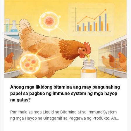
Anong mga likidong bitamina ang may pangunahing
papel sa pagbuo ng immune system ng mga hayop
na gatas?
Panimula sa mga Liquid na Bitamina at sa Immune System
ng mga Hayop na Ginagamit sa Paggawa ng Produkto: Ang
immune system ay ang pangunahing linya ng depensa ng
mga hayop na ginagamit sa paggawa ng produkto upang