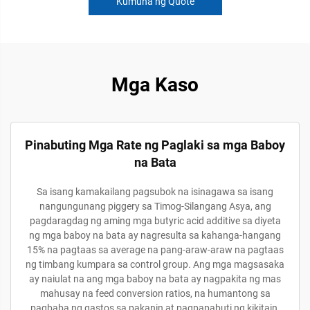
Kumuha ng Quote
Mga Kaso
Pinabuting Mga Rate ng Paglaki sa mga Baboy
na Bata
Sa isang kamakailang pagsubok na isinagawa sa isang
nangungunang piggery sa Timog-Silangang Asya, ang
pagdaragdag ng aming mga butyric acid additive sa diyeta
ng mga baboy na bata ay nagresulta sa kahanga-hangang
15% na pagtaas sa average na pang-araw-araw na pagtaas
ng timbang kumpara sa control group. Ang mga magsasaka
ay naiulat na ang mga baboy na bata ay nagpakita ng mas
mahusay na feed conversion ratios, na humantong sa
pagbaba ng gastos sa pakanin at pagpapabuti ng kikitain.