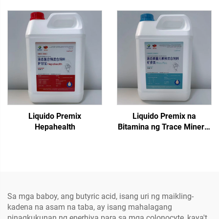
Liquido Premix
Liquido Premix na
Hepahealth
Bitamina ng Trace Mineral
Phos Plus
Sa mga baboy, ang butyric acid, isang uri ng maikling-
kadena na asam na taba, ay isang mahalagang
pinagkukunan ng enerhiya para sa mga colonocyte, kaya't