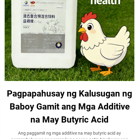
Pagpapahusay ng Kalusugan ng
Baboy Gamit ang Mga Additive
na May Butyric Acid
Ang paggamit ng mga additive na may butyric acid ay