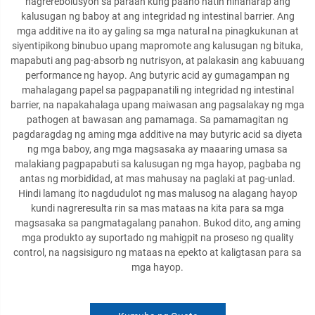
nagrerebolusyon sa paraan kung paano natin hinaharap ang
kalusugan ng baboy at ang integridad ng intestinal barrier. Ang
mga additive na ito ay galing sa mga natural na pinagkukunan at
siyentipikong binubuo upang mapromote ang kalusugan ng bituka,
mapabuti ang pag-absorb ng nutrisyon, at palakasin ang kabuuang
performance ng hayop. Ang butyric acid ay gumagampan ng
mahalagang papel sa pagpapanatili ng integridad ng intestinal
barrier, na napakahalaga upang maiwasan ang pagsalakay ng mga
pathogen at bawasan ang pamamaga. Sa pamamagitan ng
pagdaragdag ng aming mga additive na may butyric acid sa diyeta
ng mga baboy, ang mga magsasaka ay maaaring umasa sa
malakiang pagpapabuti sa kalusugan ng mga hayop, pagbaba ng
antas ng morbididad, at mas mahusay na paglaki at pag-unlad.
Hindi lamang ito nagdudulot ng mas malusog na alagang hayop
kundi nagreresulta rin sa mas mataas na kita para sa mga
magsasaka sa pangmatagalang panahon. Bukod dito, ang aming
mga produkto ay suportado ng mahigpit na proseso ng quality
control, na nagsisiguro ng mataas na epekto at kaligtasan para sa
mga hayop.