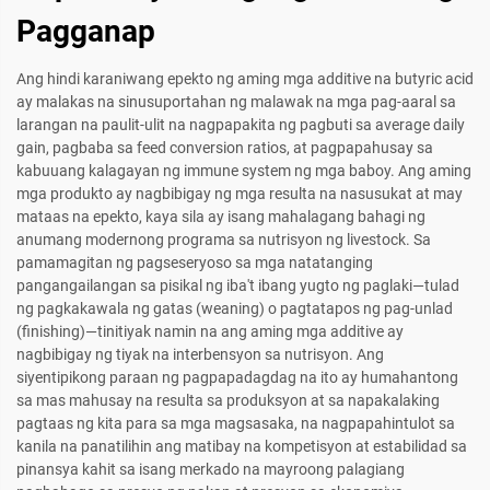
Pagganap
Ang hindi karaniwang epekto ng aming mga additive na butyric acid
ay malakas na sinusuportahan ng malawak na mga pag-aaral sa
larangan na paulit-ulit na nagpapakita ng pagbuti sa average daily
gain, pagbaba sa feed conversion ratios, at pagpapahusay sa
kabuuang kalagayan ng immune system ng mga baboy. Ang aming
mga produkto ay nagbibigay ng mga resulta na nasusukat at may
mataas na epekto, kaya sila ay isang mahalagang bahagi ng
anumang modernong programa sa nutrisyon ng livestock. Sa
pamamagitan ng pagseseryoso sa mga natatanging
pangangailangan sa pisikal ng iba't ibang yugto ng paglaki—tulad
ng pagkakawala ng gatas (weaning) o pagtatapos ng pag-unlad
(finishing)—tinitiyak namin na ang aming mga additive ay
nagbibigay ng tiyak na interbensyon sa nutrisyon. Ang
siyentipikong paraan ng pagpapadagdag na ito ay humahantong
sa mas mahusay na resulta sa produksyon at sa napakalaking
pagtaas ng kita para sa mga magsasaka, na nagpapahintulot sa
kanila na panatilihin ang matibay na kompetisyon at estabilidad sa
pinansya kahit sa isang merkado na mayroong palagiang