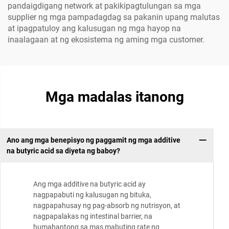
pandaigdigang network at pakikipagtulungan sa mga
supplier ng mga pampadagdag sa pakanin upang malutas
at ipagpatuloy ang kalusugan ng mga hayop na
inaalagaan at ng ekosistema ng aming mga customer.
Mga madalas itanong
Ano ang mga benepisyo ng paggamit ng mga additive
na butyric acid sa diyeta ng baboy?
Ang mga additive na butyric acid ay
nagpapabuti ng kalusugan ng bituka,
nagpapahusay ng pag-absorb ng nutrisyon, at
nagpapalakas ng intestinal barrier, na
humahantong sa mas mabuting rate ng