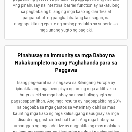
Ang pinahusay na intestinal barrier function ay nakatulong
sa pagbaba ng bilang ng mga kaso ng diarrhea at
pagpapabuti ng pangkalahatang kalusugan, na
nagpapakita ng epekto ng aming produkto sa suporta sa
mga unang yugto ng paglaki.
Pinahusay na Immunity sa mga Baboy na
Nakakumpleto na ang Paghahanda para sa
Paggawa
Isang pag-aaral na isinagawa sa Silangang Europa ay
ipinakita ang mga benepisyo ng aming mga additive na
butyric acid sa mga baboy na nasa huling yugto ng
pagsasapamilihan. Ang mga resulta ay nagpapakita ng 20%
na pagbaba sa mga gastos sa veterinary dahil sa mas
kaunting mga kaso ng mga kalusugang nauugnay sa mga
disorder ng gastrointestinal tract. Ang mga baboy na
tumanggap ng mga additive ay nagpakita ng mas malakas