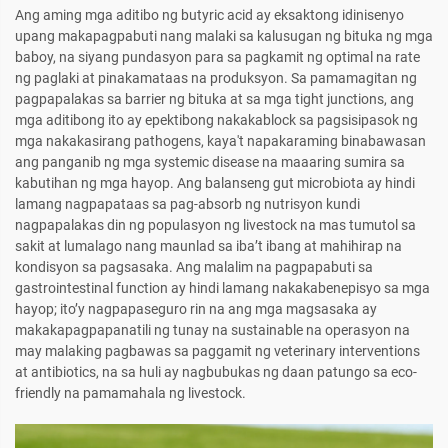
Ang aming mga aditibo ng butyric acid ay eksaktong idinisenyo
upang makapagpabuti nang malaki sa kalusugan ng bituka ng mga
baboy, na siyang pundasyon para sa pagkamit ng optimal na rate
ng paglaki at pinakamataas na produksyon. Sa pamamagitan ng
pagpapalakas sa barrier ng bituka at sa mga tight junctions, ang
mga aditibong ito ay epektibong nakakablock sa pagsisipasok ng
mga nakakasirang pathogens, kaya't napakaraming binabawasan
ang panganib ng mga systemic disease na maaaring sumira sa
kabutihan ng mga hayop. Ang balanseng gut microbiota ay hindi
lamang nagpapataas sa pag-absorb ng nutrisyon kundi
nagpapalakas din ng populasyon ng livestock na mas tumutol sa
sakit at lumalago nang maunlad sa iba’t ibang at mahihirap na
kondisyon sa pagsasaka. Ang malalim na pagpapabuti sa
gastrointestinal function ay hindi lamang nakakabenepisyo sa mga
hayop; ito’y nagpapaseguro rin na ang mga magsasaka ay
makakapagpapanatili ng tunay na sustainable na operasyon na
may malaking pagbawas sa paggamit ng veterinary interventions
at antibiotics, na sa huli ay nagbubukas ng daan patungo sa eco-
friendly na pamamahala ng livestock.