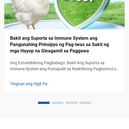
Bakit ang Suporta sa Immune System ang
Pangunahing Prinsipyo ng Pag-iwas sa Sakit ng
mga Hayop na Ginagamit sa Paggawa
Ang Estratehikong Pagbabago: Bakit Ang Suporta sa
Immune System ang Pumapalit sa Reaktibong Pagkontrol sa
Sakit ng mga Hayop na Ginagamit sa Paggawa — Noong
una, ang pamamahala ng sakit ng mga hayop na ginagamit
Tingnan ang Higit Pa
sa paggawa ay umaasa nang lubos sa mga reaktibong
hakbang tulad ng paggamit ng antibiotics, bakuna, at
minsan ay kahit sa pagpatay sa buong grupo ng mga hayop
kapag sumulpot ang mga sakit...