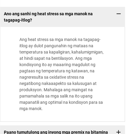
Ano ang sanhi ng heat stress sa mga manok na
tagapag-itlog?
Ang heat stress sa mga manok na tagapag-
itlog ay dulot pangunahin ng mataas na
temperatura sa kapaligiran, kahalumigmigan,
at hindi sapat na bentilasyon. Ang mga
kondisyong ito ay maaaring magdulot ng
pagtaas ng temperatura ng katawan, na
nagreresulta sa oxidative stress na
negatibong nakaaapekto sa kalusugan at
produksyon. Mahalaga ang maingat na
pamamahala sa mga salik na ito upang
mapanatili ang optimal na kondisyon para sa
mga manok.
Paano tumutulong ang inyong mga premix na bitamina