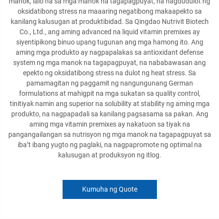
manok, lalo na sa mga manok na tagapagpuyat, na nagdudulot ng
oksidatibong stress na maaaring negatibong makaapekto sa
kanilang kalusugan at produktibidad. Sa Qingdao Nutrivit Biotech
Co., Ltd., ang aming advanced na liquid vitamin premixes ay
siyentipikong binuo upang tugunan ang mga hamong ito. Ang
aming mga produkto ay nagpapalakas sa antioxidant defense
system ng mga manok na tagapagpuyat, na nababawasan ang
epekto ng oksidatibong stress na dulot ng heat stress. Sa
pamamagitan ng paggamit ng nangungunang German
formulations at mahigpit na mga sukatan sa quality control,
tinitiyak namin ang superior na solubility at stability ng aming mga
produkto, na nagpapadali sa kanilang pagsasama sa pakan. Ang
aming mga vitamin premixes ay nakatuon sa tiyak na
pangangailangan sa nutrisyon ng mga manok na tagapagpuyat sa
iba’t ibang yugto ng paglaki, na nagpapromote ng optimal na
kalusugan at produksyon ng itlog.
Kumuha ng Quote