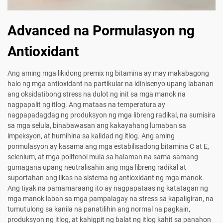
Advanced na Pormulasyon ng
Antioxidant
Ang aming mga likidong premix ng bitamina ay may makabagong
halo ng mga antioxidant na partikular na idinisenyo upang labanan
ang oksidatibong stress na dulot ng init sa mga manok na
nagpapalit ng itlog. Ang mataas na temperatura ay
nagpapadagdag ng produksyon ng mga libreng radikal, na sumisira
sa mga selula, binabawasan ang kakayahang lumaban sa
impeksyon, at humihina sa kalidad ng itlog. Ang aming
pormulasyon ay kasama ang mga estabilisadong bitamina C at E,
selenium, at mga polifenol mula sa halaman na sama-samang
gumagana upang neutralisahin ang mga libreng radikal at
suportahan ang likas na sistema ng antioxidant ng mga manok.
Ang tiyak na pamamaraang ito ay nagpapataas ng katatagan ng
mga manok laban sa mga pampalagay na stress sa kapaligiran, na
tumutulong sa kanila na panatilihin ang normal na pagkain,
produksyon ng itlog, at kahigpit ng balat ng itlog kahit sa panahon