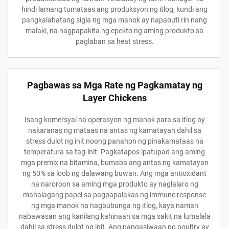
hindi lamang tumataas ang produksyon ng itlog, kundi ang
pangkalahatang sigla ng mga manok ay napabuti rin nang
malaki, na nagpapakita ng epekto ng aming produkto sa
paglaban sa heat stress.
Pagbawas sa Mga Rate ng Pagkamatay ng
Layer Chickens
Isang komersyal na operasyon ng manok para sa itlog ay
nakaranas ng mataas na antas ng kamatayan dahil sa
stress dulot ng init noong panahon ng pinakamataas na
temperatura sa tag-init. Pagkatapos ipatupad ang aming
mga premix na bitamina, bumaba ang antas ng kamatayan
ng 50% sa loob ng dalawang buwan. Ang mga antioxidant
na naroroon sa aming mga produkto ay naglalaro ng
mahalagang papel sa pagpapalakas ng immune response
ng mga manok na nagbubunga ng itlog, kaya naman
nabawasan ang kanilang kahinaan sa mga sakit na lumalala
dahil sa stress dulot ng init. Ang pangasiwaan ng poultry ay