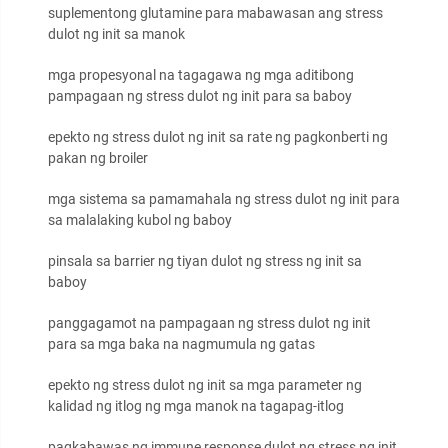
suplementong glutamine para mabawasan ang stress
dulot ng init sa manok
mga propesyonal na tagagawa ng mga aditibong
pampagaan ng stress dulot ng init para sa baboy
epekto ng stress dulot ng init sa rate ng pagkonberti ng
pakan ng broiler
mga sistema sa pamamahala ng stress dulot ng init para
sa malalaking kubol ng baboy
pinsala sa barrier ng tiyan dulot ng stress ng init sa
baboy
panggagamot na pampagaan ng stress dulot ng init
para sa mga baka na nagmumula ng gatas
epekto ng stress dulot ng init sa mga parameter ng
kalidad ng itlog ng mga manok na tagapag-itlog
pagkabawas ng immune response dulot ng stress ng init