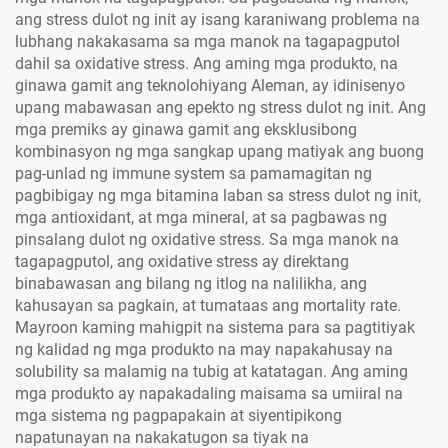
ang stress dulot ng init ay isang karaniwang problema na
lubhang nakakasama sa mga manok na tagapagputol
dahil sa oxidative stress. Ang aming mga produkto, na
ginawa gamit ang teknolohiyang Aleman, ay idinisenyo
upang mabawasan ang epekto ng stress dulot ng init. Ang
mga premiks ay ginawa gamit ang eksklusibong
kombinasyon ng mga sangkap upang matiyak ang buong
pag-unlad ng immune system sa pamamagitan ng
pagbibigay ng mga bitamina laban sa stress dulot ng init,
mga antioxidant, at mga mineral, at sa pagbawas ng
pinsalang dulot ng oxidative stress. Sa mga manok na
tagapagputol, ang oxidative stress ay direktang
binabawasan ang bilang ng itlog na nalilikha, ang
kahusayan sa pagkain, at tumataas ang mortality rate.
Mayroon kaming mahigpit na sistema para sa pagtitiyak
ng kalidad ng mga produkto na may napakahusay na
solubility sa malamig na tubig at katatagan. Ang aming
mga produkto ay napakadaling maisama sa umiiral na
mga sistema ng pagpapakain at siyentipikong
napatunayan na nakakatugon sa tiyak na