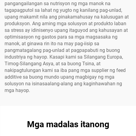
pangangailangan sa nutrisyon ng mga manok na
tagapagputol sa lahat ng yugto ng kanilang pag-unlad,
upang makamit nila ang pinakamahusay na kalusugan at
produksyon. Ang aming mga solusyon at produkto laban
sa stress ay idinisenyo upang itaguyod ang kahusayan at
optimisasyon ng gastos para sa mga magsasaka ng
manok, at ginawa rin ito na may pag-iisip sa
pangmatagalang pag-unlad at pagpapabuti ng buong
industriya ng hayop. Kasapi kami sa Silangang Europa,
Timog-Silangang Asya, at sa buong Tsina, at
nakipagtulungan kami sa iba pang mga supplier ng feed
additive sa buong mundo upang magbigay ng mga
solusyon na isinasaalang-alang ang kaginhawahan ng
mga hayop.
Mga madalas itanong