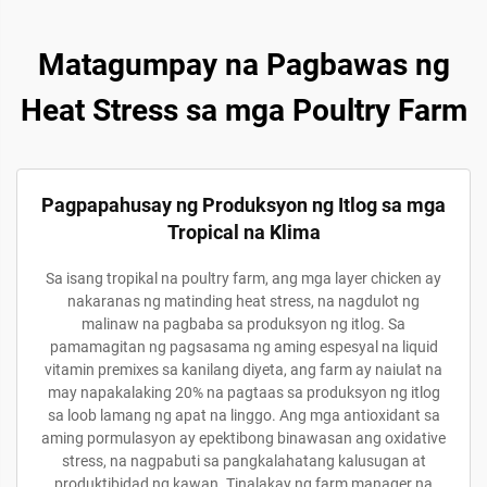
Matagumpay na Pagbawas ng
Heat Stress sa mga Poultry Farm
Pagpapahusay ng Produksyon ng Itlog sa mga
Tropical na Klima
Sa isang tropikal na poultry farm, ang mga layer chicken ay
nakaranas ng matinding heat stress, na nagdulot ng
malinaw na pagbaba sa produksyon ng itlog. Sa
pamamagitan ng pagsasama ng aming espesyal na liquid
vitamin premixes sa kanilang diyeta, ang farm ay naiulat na
may napakalaking 20% na pagtaas sa produksyon ng itlog
sa loob lamang ng apat na linggo. Ang mga antioxidant sa
aming pormulasyon ay epektibong binawasan ang oxidative
stress, na nagpabuti sa pangkalahatang kalusugan at
produktibidad ng kawan. Tinalakay ng farm manager na