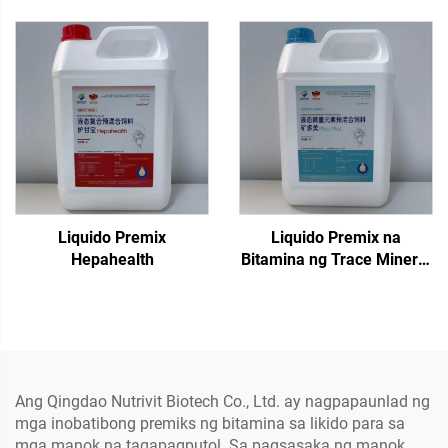
Liquido Premix
Liquido Premix na
Hepahealth
Bitamina ng Trace Mineral
Phos Plus
Ang Qingdao Nutrivit Biotech Co., Ltd. ay nagpapaunlad ng
mga inobatibong premiks ng bitamina sa likido para sa
mga manok na tagapagputol. Sa pagsasaka ng manok,