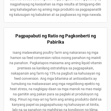
nagpahayag ng kasiyahan sa mga resulta at binigyang-diin
ang kahalagahan ng aming mga produkto sa pagpapanatili
ng kalusugan ng kabukiran at sa pagbawas ng mga nawala.
Pagpapabuti ng Ratio ng Pagkonberti ng
Pabirika
Isang malawakang poultry farm ang nakaranas ng mga
hamon sa feed conversion ratios noong panahon ng mainit
na panahon. Pagkatapos maisama ang aming liquid vitamin
premixes sa kanilang estratehiya sa pagpapakain,
nakapansin ang farm ng 15% na pagbuti sa kahusayan ng
feed conversion. Ang mga bitamina at antioxidants ay
tumulong na mabawasan ang mga negatibong epekto ng
heat stress, na nagbigay-daan sa mga manok na mas maigi
na gamitin ang pakan para sa paglaki at produksyon ng
itlog. Pinuri ng may-ari ng farm ang aming produkto dahil sa
kanyang papel sa pagpapahusay ng kahusayan at kinita,
lalo na sa panahon ng mahihirap na kondisyon ng klima.