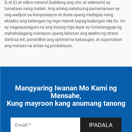
D, at E) at mikro-mineral (kabilang ang zinc at selenium) ay
tumataas nang malaki. Ang aming nakatuong pamamaraan ay
nag-aadjust sa komposisyon at dosis upang maibigay nang
eksakto ang kailangan ng mga manok kapag kailangan nila ito. Ito
ay nagpapaseguro na ang inyong mga layer ay tumatanggap ng
mahahalagang nutrisyon upang labanan ang epekto ng stress
dahil sa init, panatilihin ang optimal na kalusugan, at suportahan
ang mataas na antas ng produksyon.
Mangyaring Iwanan Mo Kami ng
Mensahe,
Kung mayroon kang anumang tanong
IPADALA