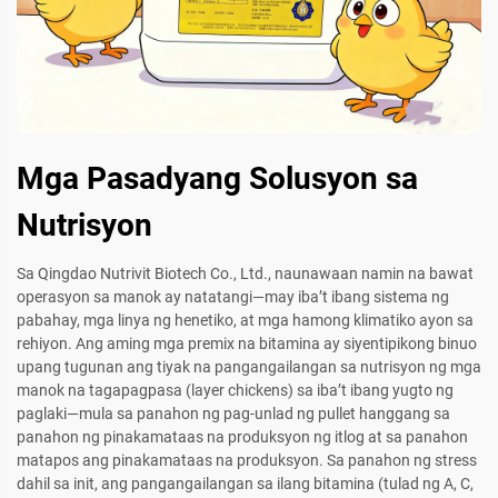
Mga Pasadyang Solusyon sa
Nutrisyon
Sa Qingdao Nutrivit Biotech Co., Ltd., naunawaan namin na bawat
operasyon sa manok ay natatangi—may iba’t ibang sistema ng
pabahay, mga linya ng henetiko, at mga hamong klimatiko ayon sa
rehiyon. Ang aming mga premix na bitamina ay siyentipikong binuo
upang tugunan ang tiyak na pangangailangan sa nutrisyon ng mga
manok na tagapagpasa (layer chickens) sa iba’t ibang yugto ng
paglaki—mula sa panahon ng pag-unlad ng pullet hanggang sa
panahon ng pinakamataas na produksyon ng itlog at sa panahon
matapos ang pinakamataas na produksyon. Sa panahon ng stress
dahil sa init, ang pangangailangan sa ilang bitamina (tulad ng A, C,