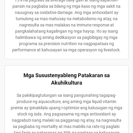
15% na pagtaas sa average daily gain at isang kapansin-
pansin na pagbaba sa bilang ng mga kaso ng mga sakit na
nauugnay sa oxidative damage. Ang mga antioxidant ay
tumulong sa mas mahusay na metabolismo ng atay, na
nagresulta sa mas malakas na immune response at
pangkalahatang kagalingan ng mga hayop. Ito ay isang
halimbawa ng aming dedikasyon sa pagbibigay ng mga
programa sa precision nutrition na nagpapataas ng
performance at kahusayan sa mga operasyon ng livestock.
Mga Susustenyableng Patakaran sa
Akuhikultura
Sa pakikipagtulungan sa isang pangunahing tagapag-
produce ng aquaculture, ang aming mga liquid vitamin
premix ay ipinakilala upang i-optimize ang kalusugan ng mga
stock ng isda. Ang pagsasama ng mga antioxidant ay
nagpabuti nang malaki sa pagganap ng atay, na nagresulta
sa pagbaba ng mortality at mas mabilis na rate ng paglaki.
Ang farm ay nakaranas ng 30% na pagtaas sa kahusayan