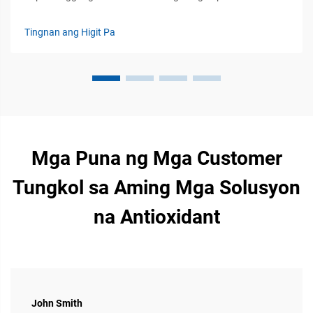
Forage Bilang Pangunahing Modulator ng Imunidad: Ang
kalusugan ng mga ekosistem ng lupa ay may mahalagang
Tingnan ang Higit Pa
papel sa pagpapalakas ng imunidad ng mga hayop, na kung
saan ay nagsisilbing pundasyon kung paano ang nutrisy...
Mga Puna ng Mga Customer
Tungkol sa Aming Mga Solusyon
na Antioxidant
John Smith