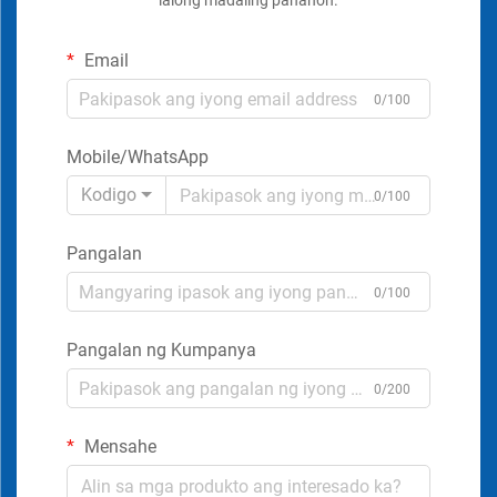
lalong madaling panahon.
Email
0/100
Mobile/WhatsApp
Kodigo
0/100
Pangalan
0/100
Pangalan ng Kumpanya
0/200
Mensahe