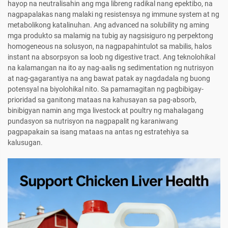
hayop na neutralisahin ang mga libreng radikal nang epektibo, na
nagpapalakas nang malaki ng resistensya ng immune system at ng
metabolikong katalinuhan. Ang advanced na solubility ng aming
mga produkto sa malamig na tubig ay nagsisiguro ng perpektong
homogeneous na solusyon, na nagpapahintulot sa mabilis, halos
instant na absorpsyon sa loob ng digestive tract. Ang teknolohikal
na kalamangan na ito ay nag-aalis ng sedimentation ng nutrisyon
at nag-gagarantiya na ang bawat patak ay nagdadala ng buong
potensyal na biyolohikal nito. Sa pamamagitan ng pagbibigay-
prioridad sa ganitong mataas na kahusayan sa pag-absorb,
binibigyan namin ang mga livestock at poultry ng mahalagang
pundasyon sa nutrisyon na nagpapalit ng karaniwang
pagpapakain sa isang mataas na antas ng estratehiya sa
kalusugan.