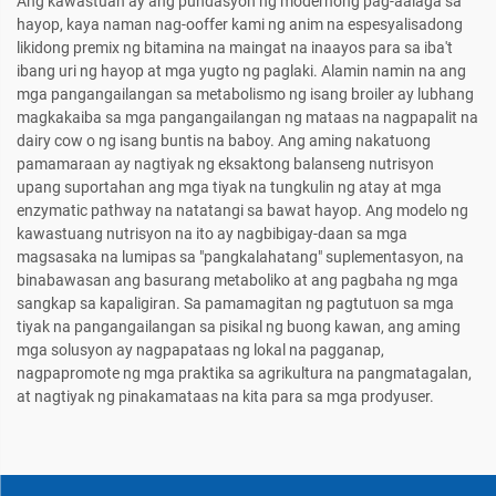
Ang kawastuan ay ang pundasyon ng modernong pag-aalaga sa
hayop, kaya naman nag-ooffer kami ng anim na espesyalisadong
likidong premix ng bitamina na maingat na inaayos para sa iba't
ibang uri ng hayop at mga yugto ng paglaki. Alamin namin na ang
mga pangangailangan sa metabolismo ng isang broiler ay lubhang
magkakaiba sa mga pangangailangan ng mataas na nagpapalit na
dairy cow o ng isang buntis na baboy. Ang aming nakatuong
pamamaraan ay nagtiyak ng eksaktong balanseng nutrisyon
upang suportahan ang mga tiyak na tungkulin ng atay at mga
enzymatic pathway na natatangi sa bawat hayop. Ang modelo ng
kawastuang nutrisyon na ito ay nagbibigay-daan sa mga
magsasaka na lumipas sa "pangkalahatang" suplementasyon, na
binabawasan ang basurang metaboliko at ang pagbaha ng mga
sangkap sa kapaligiran. Sa pamamagitan ng pagtutuon sa mga
tiyak na pangangailangan sa pisikal ng buong kawan, ang aming
mga solusyon ay nagpapataas ng lokal na pagganap,
nagpapromote ng mga praktika sa agrikultura na pangmatagalan,
at nagtiyak ng pinakamataas na kita para sa mga prodyuser.