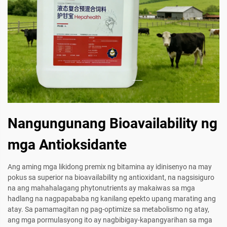
Nangungunang Bioavailability ng
mga Antioksidante
Ang aming mga likidong premix ng bitamina ay idinisenyo na may
pokus sa superior na bioavailability ng antioxidant, na nagsisiguro
na ang mahahalagang phytonutrients ay makaiwas sa mga
hadlang na nagpapababa ng kanilang epekto upang marating ang
atay. Sa pamamagitan ng pag-optimize sa metabolismo ng atay,
ang mga pormulasyong ito ay nagbibigay-kapangyarihan sa mga