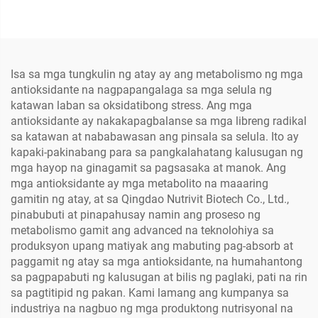
Isa sa mga tungkulin ng atay ay ang metabolismo ng mga
antioksidante na nagpapangalaga sa mga selula ng
katawan laban sa oksidatibong stress. Ang mga
antioksidante ay nakakapagbalanse sa mga libreng radikal
sa katawan at nababawasan ang pinsala sa selula. Ito ay
kapaki-pakinabang para sa pangkalahatang kalusugan ng
mga hayop na ginagamit sa pagsasaka at manok. Ang
mga antioksidante ay mga metabolito na maaaring
gamitin ng atay, at sa Qingdao Nutrivit Biotech Co., Ltd.,
pinabubuti at pinapahusay namin ang proseso ng
metabolismo gamit ang advanced na teknolohiya sa
produksyon upang matiyak ang mabuting pag-absorb at
paggamit ng atay sa mga antioksidante, na humahantong
sa pagpapabuti ng kalusugan at bilis ng paglaki, pati na rin
sa pagtitipid ng pakan. Kami lamang ang kumpanya sa
industriya na nagbuo ng mga produktong nutrisyonal na