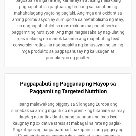
pagbaba sa mga rate ng kamatayan at isang malakiang
pagpapabuti sa pagtaas ng timbang sa panahon ng
mahahalagang yugto ng paglaki. Ang mga antioxidant sa
aming pormulasyon ay sumuporta sa metabolismo ng atay,
na nagpapahintulot sa mas mainam na pag-absorb at
paggamit ng nutrisyon. Ang mga magsasaka ay nag-ulat ng
mas malusog na manok kasama ang mapabuting feed
conversion ratios, na nagpapakita ng kahusayan ng aming
mga produkto sa pagpapahusay ng kalusugan at
produksiyon ng poultry.
Pagpapabuti ng Pagganap ng Hayop sa
Paggamit ng Targeted Nutrition
Isang malawakang piggery sa Silangang Europa ang
sumabak sa aming mga likido na premix ng bitamina na may
dagdag na antioxidant upang tugunan ang mga isyu
kaugnay ng oxidative stress at mabagal na rate ng paglaki.
Pagkatapos ng pagpapatupad, nakapansin ang piggery ng