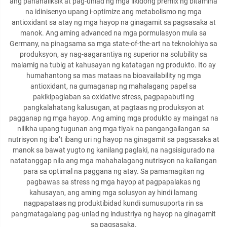
ang pananaliksik at pag-unlad ng mga likidong premix ng bitamina
na idinisenyo upang i-optimize ang metabolismo ng mga
antioxidant sa atay ng mga hayop na ginagamit sa pagsasaka at
manok. Ang aming advanced na mga pormulasyon mula sa
Germany, na pinagsama sa mga state-of-the-art na teknolohiya sa
produksyon, ay nag-aagarantiya ng superior na solubility sa
malamig na tubig at kahusayan ng katatagan ng produkto. Ito ay
humahantong sa mas mataas na bioavailability ng mga
antioxidant, na gumaganap ng mahalagang papel sa
pakikipaglaban sa oxidative stress, pagpapabuti ng
pangkalahatang kalusugan, at pagtaas ng produksyon at
pagganap ng mga hayop. Ang aming mga produkto ay maingat na
nilikha upang tugunan ang mga tiyak na pangangailangan sa
nutrisyon ng iba’t ibang uri ng hayop na ginagamit sa pagsasaka at
manok sa bawat yugto ng kanilang paglaki, na nagsisigurado na
natatanggap nila ang mga mahahalagang nutrisyon na kailangan
para sa optimal na paggana ng atay. Sa pamamagitan ng
pagbawas sa stress ng mga hayop at pagpapalakas ng
kahusayan, ang aming mga solusyon ay hindi lamang
nagpapataas ng produktibidad kundi sumusuporta rin sa
pangmatagalang pag-unlad ng industriya ng hayop na ginagamit
sa pagsasaka.