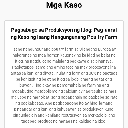
Mga Kaso
Pagbabago sa Produksyon ng Itlog: Pag-aaral
ng Kaso ng Isang Nangungunang Poultry Farm
Isang nangungunang poultry farm sa Silangang Europa ay
nakaranas ng mga hamon kaugnay ng kalidad ng balat ng
itlog, na nagdulot ng malalang pagkawala sa pinansya.
Pagkatapos isama ang aming feed na may propesyonal na
antas sa kanilang diyeta, inulat ng farm ang 30% na pagtaas
sa kahigpit ng balat ng itlog sa loob lamang ng tatlong
buwan. Tinalakay ng pamamahala ng farm na ang
mapabuting metabolismo ng calcium ay nagresulta sa mas
malusog na manok at isang napapansin na pagbaba sa rate
ng pagkabasag. Ang pagbabagong ito ay hindi lamang
pinaandar ang kanilang kahusayan sa produksyon kundi
pinaunlad din ang kanilang reputasyon sa merkado bilang
tagapag-produce ng mataas na kalidad na itlog.