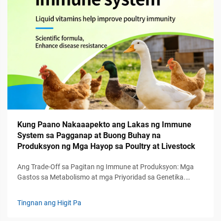
Kung Paano Nakaaapekto ang Lakas ng Immune
System sa Pagganap at Buong Buhay na
Produksyon ng Mga Hayop sa Poultry at Livestock
Ang Trade-Off sa Pagitan ng Immune at Produksyon: Mga
Gastos sa Metabolismo at mga Priyoridad sa Genetika.
Likas, Panlaban, at Pasibo na Immunity sa Live­stock:
Hierarkiya ng Pagpapaandar at mga Implikasyon sa
Tingnan ang Higit Pa
Produksyon. Ang immune system sa livestock ay gumagana
sa loob ng tatlong pangunahing linya ng depensa. Una...