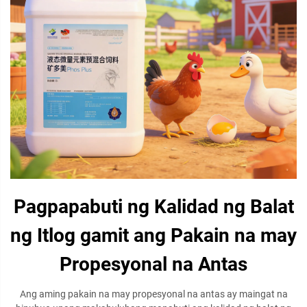
Pagpapabuti ng Kalidad ng Balat
ng Itlog gamit ang Pakain na may
Propesyonal na Antas
Ang aming pakain na may propesyonal na antas ay maingat na