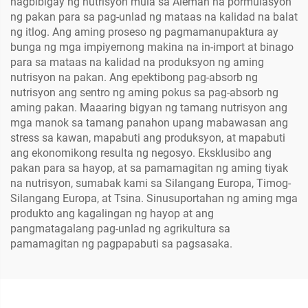
nagbibigay ng nutrisyon mula sa Aleman na pormulasyon
ng pakan para sa pag-unlad ng mataas na kalidad na balat
ng itlog. Ang aming proseso ng pagmamanupaktura ay
bunga ng mga impiyernong makina na in-import at binago
para sa mataas na kalidad na produksyon ng aming
nutrisyon na pakan. Ang epektibong pag-absorb ng
nutrisyon ang sentro ng aming pokus sa pag-absorb ng
aming pakan. Maaaring bigyan ng tamang nutrisyon ang
mga manok sa tamang panahon upang mabawasan ang
stress sa kawan, mapabuti ang produksyon, at mapabuti
ang ekonomikong resulta ng negosyo. Eksklusibo ang
pakan para sa hayop, at sa pamamagitan ng aming tiyak
na nutrisyon, sumabak kami sa Silangang Europa, Timog-
Silangang Europa, at Tsina. Sinusuportahan ng aming mga
produkto ang kagalingan ng hayop at ang
pangmatagalang pag-unlad ng agrikultura sa
pamamagitan ng pagpapabuti sa pagsasaka.