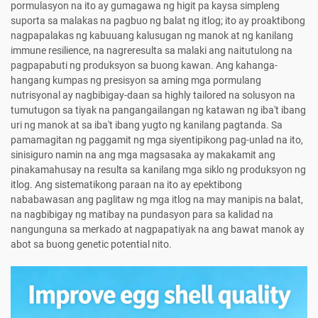
pormulasyon na ito ay gumagawa ng higit pa kaysa simpleng
suporta sa malakas na pagbuo ng balat ng itlog; ito ay proaktibong
nagpapalakas ng kabuuang kalusugan ng manok at ng kanilang
immune resilience, na nagreresulta sa malaki ang naitutulong na
pagpapabuti ng produksyon sa buong kawan. Ang kahanga-
hangang kumpas ng presisyon sa aming mga pormulang
nutrisyonal ay nagbibigay-daan sa highly tailored na solusyon na
tumutugon sa tiyak na pangangailangan ng katawan ng iba't ibang
uri ng manok at sa iba't ibang yugto ng kanilang pagtanda. Sa
pamamagitan ng paggamit ng mga siyentipikong pag-unlad na ito,
sinisiguro namin na ang mga magsasaka ay makakamit ang
pinakamahusay na resulta sa kanilang mga siklo ng produksyon ng
itlog. Ang sistematikong paraan na ito ay epektibong
nababawasan ang paglitaw ng mga itlog na may manipis na balat,
na nagbibigay ng matibay na pundasyon para sa kalidad na
nangunguna sa merkado at nagpapatiyak na ang bawat manok ay
abot sa buong genetic potential nito.