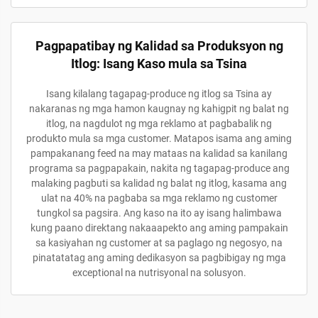
Pagpapatibay ng Kalidad sa Produksyon ng
Itlog: Isang Kaso mula sa Tsina
Isang kilalang tagapag-produce ng itlog sa Tsina ay
nakaranas ng mga hamon kaugnay ng kahigpit ng balat ng
itlog, na nagdulot ng mga reklamo at pagbabalik ng
produkto mula sa mga customer. Matapos isama ang aming
pampakanang feed na may mataas na kalidad sa kanilang
programa sa pagpapakain, nakita ng tagapag-produce ang
malaking pagbuti sa kalidad ng balat ng itlog, kasama ang
ulat na 40% na pagbaba sa mga reklamo ng customer
tungkol sa pagsira. Ang kaso na ito ay isang halimbawa
kung paano direktang nakaaapekto ang aming pampakain
sa kasiyahan ng customer at sa paglago ng negosyo, na
pinatatatag ang aming dedikasyon sa pagbibigay ng mga
exceptional na nutrisyonal na solusyon.