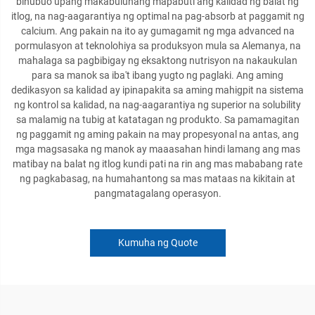
binubuo upang makabuluhang mapabuti ang kalidad ng balat ng
itlog, na nag-aagarantiya ng optimal na pag-absorb at paggamit ng
calcium. Ang pakain na ito ay gumagamit ng mga advanced na
pormulasyon at teknolohiya sa produksyon mula sa Alemanya, na
mahalaga sa pagbibigay ng eksaktong nutrisyon na nakaukulan
para sa manok sa iba't ibang yugto ng paglaki. Ang aming
dedikasyon sa kalidad ay ipinapakita sa aming mahigpit na sistema
ng kontrol sa kalidad, na nag-aagarantiya ng superior na solubility
sa malamig na tubig at katatagan ng produkto. Sa pamamagitan
ng paggamit ng aming pakain na may propesyonal na antas, ang
mga magsasaka ng manok ay maaasahan hindi lamang ang mas
matibay na balat ng itlog kundi pati na rin ang mas mababang rate
ng pagkabasag, na humahantong sa mas mataas na kikitain at
pangmatagalang operasyon.
Kumuha ng Quote