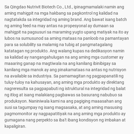
Sa Qingdao Nutrivit Biotech Co., Ltd., ipinagmamalaki namin ang
aming mahigpit na mga hakbang sa pagkontrol ng kalidad na
nagtatakda sa integridad ng aming brand. Ang bawat isang batch
ng aming feed na may antas na propesyonal ay dumaan sa
mahigpit na pagsusuri sa maraming yugto upang matiyak na ito ay
lubos na sumusunod sa aming mataas na panloob na pamantayan
para sa solubility sa malamig na tubig at pangmatagalang
katatagan ng produkto. Ang walang kupas na dedikasyon namin
sa kalidad ay nangangahulugan na ang aming mga customer ay
maaaring ganap na magtiwala na ang kanilang ibinibigay sa
kanilang mga manok ay ang pinakamataas na antas ng nutrisyon
na available sa industriya. Sa pamamagitan ng pagpapanatili ng
tuluy-tuloy na kahusayan, ang aming mga produkto ay direktang
nagreresulta sa pagpapabuti ng istruktural na integridad ng balat
ng itlog at isang malakiang pagbawas sa basurang nabubuo sa
produksyon. Naniniwala kami na ang pagiging maaasahan ang
susi sa tagumpay ng isang magsasaka, at ang aming masusing
pagmomonitor ay nagpapatitiyak na ang aming mga produkto ay
gumagana nang perpekto sa iba't ibang kondisyon ng imbakan at
kapaligiran.