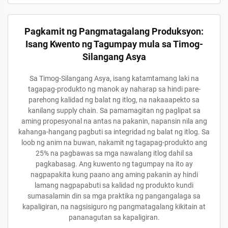
Pagkamit ng Pangmatagalang Produksyon:
Isang Kwento ng Tagumpay mula sa Timog-
Silangang Asya
Sa Timog-Silangang Asya, isang katamtamang laki na
tagapag-produkto ng manok ay naharap sa hindi pare-
parehong kalidad ng balat ng itlog, na nakaaapekto sa
kanilang supply chain. Sa pamamagitan ng paglipat sa
aming propesyonal na antas na pakanin, napansin nila ang
kahanga-hangang pagbuti sa integridad ng balat ng itlog. Sa
loob ng anim na buwan, nakamit ng tagapag-produkto ang
25% na pagbawas sa mga nawalang itlog dahil sa
pagkabasag. Ang kuwento ng tagumpay na ito ay
nagpapakita kung paano ang aming pakanin ay hindi
lamang nagpapabuti sa kalidad ng produkto kundi
sumasalamin din sa mga praktika ng pangangalaga sa
kapaligiran, na nagsisiguro ng pangmatagalang kikitain at
pananagutan sa kapaligiran.