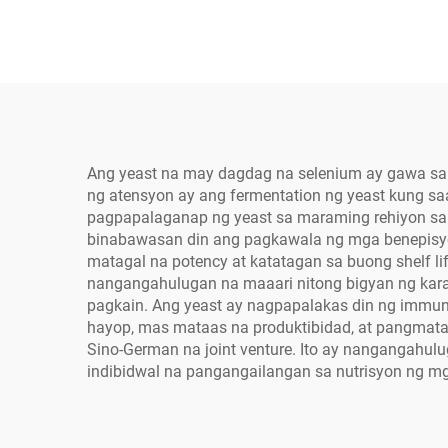
Ang yeast na may dagdag na selenium ay gawa sa 
ng atensyon ay ang fermentation ng yeast kung s
pagpapalaganap ng yeast sa maraming rehiyon sa 
binabawasan din ang pagkawala ng mga benepisyos
matagal na potency at katatagan sa buong shelf l
nangangahulugan na maaari nitong bigyan ng kara
pagkain. Ang yeast ay nagpapalakas din ng immu
hayop, mas mataas na produktibidad, at pangmata
Sino-German na joint venture. Ito ay nangangahu
indibidwal na pangangailangan sa nutrisyon ng 