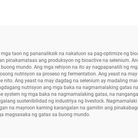
mga taon ng pananaliksik na nakatuon sa pag-optimize ng bio
aan pinakamataas ang produksyon ng bioactive na selenium. An
buong mundo. Ang mga rehiyon na ito ay nagpapanatili ng mg
ong nutrisyon sa proseso ng fermentation. Ang yeast na may d
ife nito. Ang yeast na may dagdag na selenium ay madaling mai
gdagang nutrisyon ang mga baka na nagmamalaking gatas nang
ne system ng mga baka na nagmamalaking gatas, na nanganga
galang sustenibilidad ng industriya ng livestock. Nagmamalak
lugan na mayroon kaming karangalan na gamitin ang pinakaba
mga magsasaka ng gatas sa buong mundo.