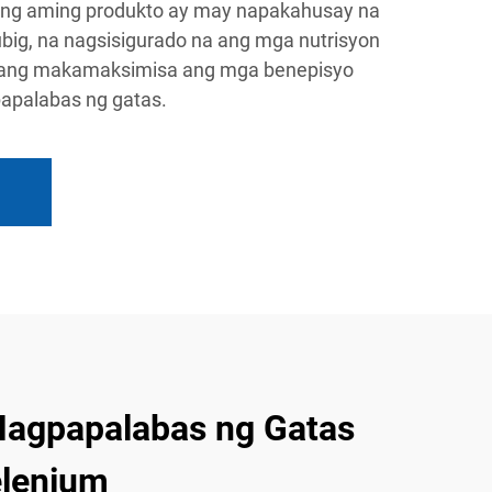
Ang aming produkto ay may napakahusay na
tubig, na nagsisigurado na ang mga nutrisyon
upang makamaksimisa ang mga benepisyo
apalabas ng gatas.
Nagpapalabas ng Gatas
elenium