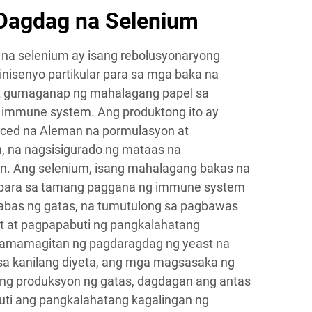
Dagdag na Selenium
na selenium ay isang rebolusyonaryong
nisenyo partikular para sa mga baka na
at gumaganap ng mahalagang papel sa
 immune system. Ang produktong ito ay
ed na Aleman na pormulasyon at
n, na nagsisigurado ng mataas na
yan. Ang selenium, isang mahalagang bakas na
n para sa tamang paggana ng immune system
abas ng gatas, na tumutulong sa pagbawas
it at pagpapabuti ng pangkalahatang
pamamagitan ng pagdaragdag ng yeast na
a kanilang diyeta, ang mga magsasaka ng
ng produksyon ng gatas, dagdagan ang antas
uti ang pangkalahatang kagalingan ng