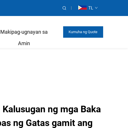
TL
Makipag-ugnayan sa
Kumuha ng Quote
Amin
 Kalusugan ng mga Baka
as ng Gatas gamit ang