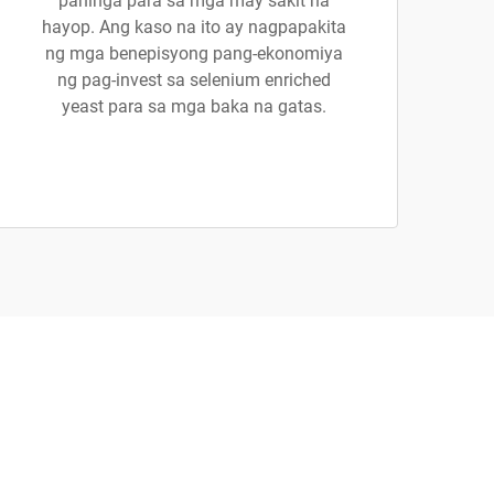
pahinga para sa mga may sakit na
hayop. Ang kaso na ito ay nagpapakita
ng mga benepisyong pang-ekonomiya
ng pag-invest sa selenium enriched
yeast para sa mga baka na gatas.