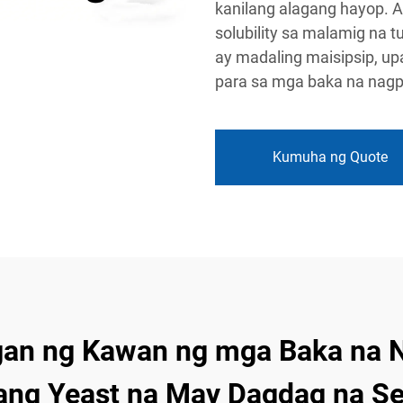
kanilang alagang hayop. 
solubility sa malamig na 
ay madaling maisipsip, 
para sa mga baka na nagp
Kumuha ng Quote
an ng Kawan ng mga Baka na 
ang Yeast na May Dagdag na S