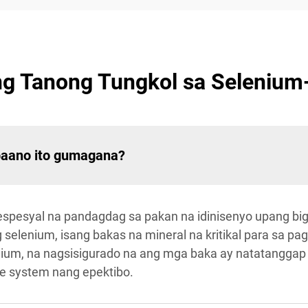
g Tanong Tungkol sa Selenium-
paano ito gumagana?
 espesyal na pandagdag sa pakan na idinisenyo upang b
elenium, isang bakas na mineral na kritikal para sa pa
enium, na nagsisigurado na ang mga baka ay natatanggap
e system nang epektibo.