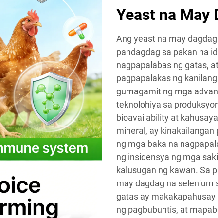
Yeast na May 
Ang yeast na may dagdag 
pandagdag sa pakan na idi
nagpapalabas ng gatas, 
pagpapalakas ng kanilang
gumagamit ng mga advanc
teknolohiya sa produksyo
bioavailability at kahusa
mineral, ay kinakailanga
ng mga baka na nagpapal
ng insidensya ng mga sak
kalusugan ng kawan. Sa 
may dagdag na selenium s
gatas ay makakapahusay 
ng pagbubuntis, at mapab