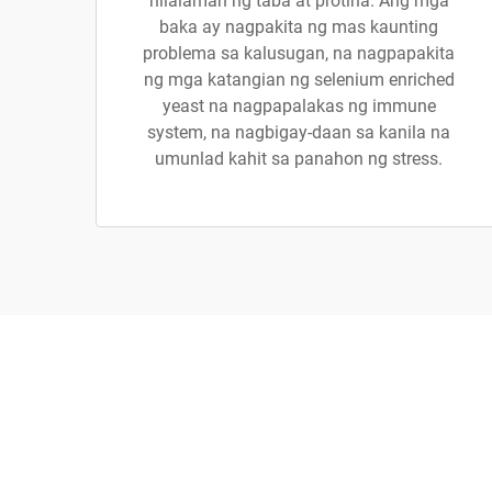
nilalaman ng taba at protina. Ang mga
baka ay nagpakita ng mas kaunting
problema sa kalusugan, na nagpapakita
ng mga katangian ng selenium enriched
yeast na nagpapalakas ng immune
system, na nagbigay-daan sa kanila na
umunlad kahit sa panahon ng stress.