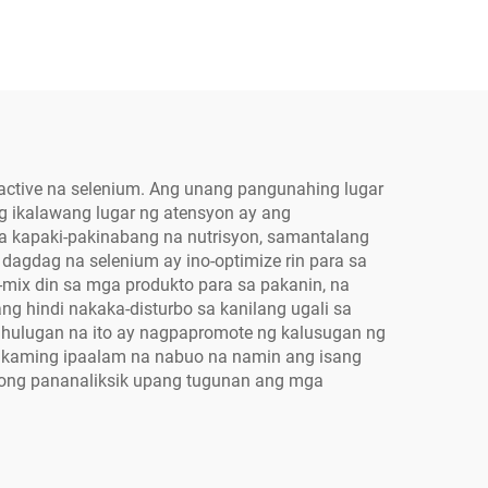
active na selenium. Ang unang pangunahing lugar
g ikalawang lugar ng atensyon ay ang
a kapaki-pakinabang na nutrisyon, samantalang
agdag na selenium ay ino-optimize rin para sa
-mix din sa mga produkto para sa pakanin, na
 hindi nakaka-disturbo sa kanilang ugali sa
hulugan na ito ay nagpapromote ng kalusugan ng
i kaming ipaalam na nabuo na namin ang isang
gong pananaliksik upang tugunan ang mga