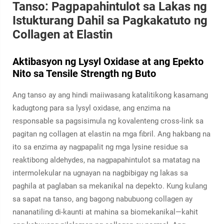
Tanso: Pagpapahintulot sa Lakas ng
Istukturang Dahil sa Pagkakatuto ng
Collagen at Elastin
Aktibasyon ng Lysyl Oxidase at ang Epekto
Nito sa Tensile Strength ng Buto
Ang tanso ay ang hindi maiiwasang katalitikong kasamang
kadugtong para sa lysyl oxidase, ang enzima na
responsable sa pagsisimula ng kovalenteng cross-link sa
pagitan ng collagen at elastin na mga fibril. Ang hakbang na
ito sa enzima ay nagpapalit ng mga lysine residue sa
reaktibong aldehydes, na nagpapahintulot sa matatag na
intermolekular na ugnayan na nagbibigay ng lakas sa
paghila at paglaban sa mekanikal na depekto. Kung kulang
sa sapat na tanso, ang bagong nabubuong collagen ay
nananatiling di-kaunti at mahina sa biomekanikal—kahit