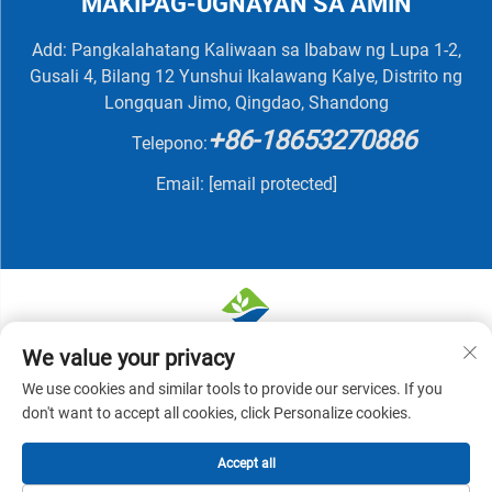
MAKIPAG-UGNAYAN SA AMIN
Add: Pangkalahatang Kaliwaan sa Ibabaw ng Lupa 1-2,
Gusali 4, Bilang 12 Yunshui Ikalawang Kalye, Distrito ng
Longquan Jimo, Qingdao, Shandong
+86-18653270886
Telepono:
Email:
[email protected]
We value your privacy
Karapatan sa Pagmamay-ari © 2025 ni QINGDAO
We use cookies and similar tools to provide our services. If you
NUTRIVIT BIOTECH CO., LTD -
Patakaran sa
don't want to accept all cookies, click Personalize cookies.
Pagkakapribado
Accept all