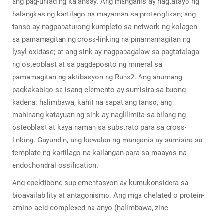
ang pag-unlad ng kalansay. Ang manganis ay nagtatayo ng
balangkas ng kartilago na mayaman sa proteoglikan; ang
tanso ay nagpapaturong kumpleto sa network ng kolagen
sa pamamagitan ng cross-linking na pinamamagitan ng
lysyl oxidase; at ang sink ay nagpapagalaw sa pagtatalaga
ng osteoblast at sa pagdeposito ng mineral sa
pamamagitan ng aktibasyon ng Runx2. Ang anumang
pagkakabigo sa isang elemento ay sumisira sa buong
kadena: halimbawa, kahit na sapat ang tanso, ang
mahinang katayuan ng sink ay naglilimita sa bilang ng
osteoblast at kaya naman sa substrato para sa cross-
linking. Gayundin, ang kawalan ng manganis ay sumisira sa
template ng kartilago na kailangan para sa maayos na
endochondral ossification.
Ang epektibong suplementasyon ay kumukonsidera sa
bioavailability at antagonismo. Ang mga chelated o protein-
amino acid complexed na anyo (halimbawa, zinc