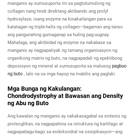
manganis ay sumusuporta rin sa pagtutumulong ng
collagen nang hindi direktang aktibando ang prolyl
hydroxylase, isang enzyme na kinakailangan para sa
katatagan ng triple-helix ng collagen—bagaman ang tanso
ang pangunahing gumaganap sa huling pag-uugnay.
Mahalaga, ang aktibidad ng enzyme na nakabase sa
manganis ay nagpapatiyak ng tamang organisasyon ng
organikong matrix ng buto, na nagpapadali ng epektibong
deposisyon ng mineral at sumusuporta sa malusog
pagbuo
ng buto
, lalo na sa mga hayop na mabilis ang paglaki.
Mga Bunga ng Kakulangan:
Chondrodystrophy at Bawasan ang Density
ng Abu ng Buto
Ang kawalan ng manganis ay nakakasagabal sa sintesis ng
proteoglikan, na nagpapahina sa istruktura ng kartilago at
nagpapabagu-bago sa endokondral na ossipikasyon—ang