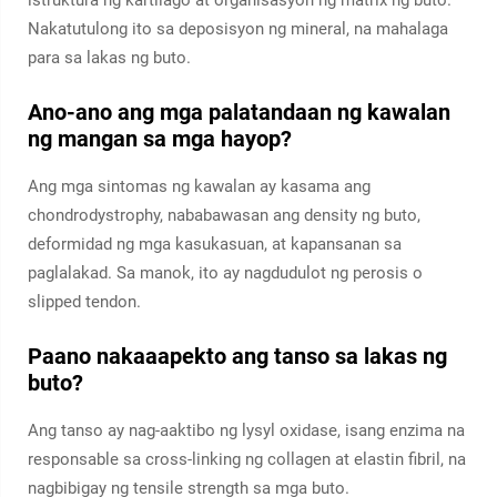
istruktura ng kartilago at organisasyon ng matrix ng buto.
Nakatutulong ito sa deposisyon ng mineral, na mahalaga
para sa lakas ng buto.
Ano-ano ang mga palatandaan ng kawalan
ng mangan sa mga hayop?
Ang mga sintomas ng kawalan ay kasama ang
chondrodystrophy, nababawasan ang density ng buto,
deformidad ng mga kasukasuan, at kapansanan sa
paglalakad. Sa manok, ito ay nagdudulot ng perosis o
slipped tendon.
Paano nakaaapekto ang tanso sa lakas ng
buto?
Ang tanso ay nag-aaktibo ng lysyl oxidase, isang enzima na
responsable sa cross-linking ng collagen at elastin fibril, na
nagbibigay ng tensile strength sa mga buto.