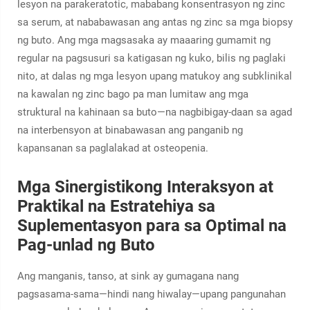
lesyon na parakeratotic, mababang konsentrasyon ng zinc
sa serum, at nababawasan ang antas ng zinc sa mga biopsy
ng buto. Ang mga magsasaka ay maaaring gumamit ng
regular na pagsusuri sa katigasan ng kuko, bilis ng paglaki
nito, at dalas ng mga lesyon upang matukoy ang subklinikal
na kawalan ng zinc bago pa man lumitaw ang mga
struktural na kahinaan sa buto—na nagbibigay-daan sa agad
na interbensyon at binabawasan ang panganib ng
kapansanan sa paglalakad at osteopenia.
Mga Sinergistikong Interaksyon at
Praktikal na Estratehiya sa
Suplementasyon para sa Optimal na
Pag-unlad ng Buto
Ang manganis, tanso, at sink ay gumagana nang
pagsasama-sama—hindi nang hiwalay—upang pangunahan