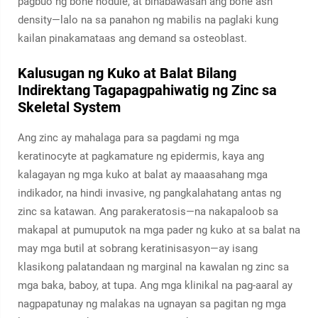
pagbuo ng bone nodule, at binabawasan ang bone ash
density—lalo na sa panahon ng mabilis na paglaki kung
kailan pinakamataas ang demand sa osteoblast.
Kalusugan ng Kuko at Balat Bilang
Indirektang Tagapagpahiwatig ng Zinc sa
Skeletal System
Ang zinc ay mahalaga para sa pagdami ng mga
keratinocyte at pagkamature ng epidermis, kaya ang
kalagayan ng mga kuko at balat ay maaasahang mga
indikador, na hindi invasive, ng pangkalahatang antas ng
zinc sa katawan. Ang parakeratosis—na nakapaloob sa
makapal at pumuputok na mga pader ng kuko at sa balat na
may mga butil at sobrang keratinisasyon—ay isang
klasikong palatandaan ng marginal na kawalan ng zinc sa
mga baka, baboy, at tupa. Ang mga klinikal na pag-aaral ay
nagpapatunay ng malakas na ugnayan sa pagitan ng mga