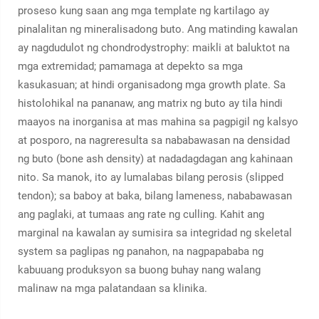
proseso kung saan ang mga template ng kartilago ay
pinalalitan ng mineralisadong buto. Ang matinding kawalan
ay nagdudulot ng chondrodystrophy: maikli at baluktot na
mga extremidad; pamamaga at depekto sa mga
kasukasuan; at hindi organisadong mga growth plate. Sa
histolohikal na pananaw, ang matrix ng buto ay tila hindi
maayos na inorganisa at mas mahina sa pagpigil ng kalsyo
at posporo, na nagreresulta sa nababawasan na densidad
ng buto (bone ash density) at nadadagdagan ang kahinaan
nito. Sa manok, ito ay lumalabas bilang perosis (slipped
tendon); sa baboy at baka, bilang lameness, nababawasan
ang paglaki, at tumaas ang rate ng culling. Kahit ang
marginal na kawalan ay sumisira sa integridad ng skeletal
system sa paglipas ng panahon, na nagpapababa ng
kabuuang produksyon sa buong buhay nang walang
malinaw na mga palatandaan sa klinika.