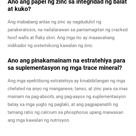
Ano ang papel ng zinc sa integridad ng balat
at kuko?
Ang mababang antas ng zinc ay nagdudulot ng
parakeratosis, na nailalarawan sa pamamagitan ng cracked
hoof walls at flaky skin. Ang mga ito ay maaasahang
indikador ng sistemikong kawalan ng zinc.
Ano ang pinakamainam na estratehiya para
sa suplementasyon ng mga trace mineral?
Ang mga epektibong estratehiya ay kinabibilangan ng mga
chelated na anyo ng manganese, tanso, at zinc para sa mas
mainam na pag-absorb, ang pag-aayos ng suplementasyon
batay sa mga yugto ng paglaki, at ang pagpapanatili ng
tamang ratio ng calcium sa phosphorus upang maiwasan
ang mga kawalan ng nutrisyon.