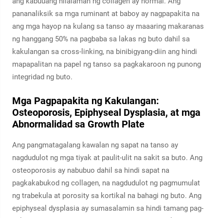
ang kabuuang nilalaman ng collagen ay normal. Ang
pananaliksik sa mga ruminant at baboy ay nagpapakita na
ang mga hayop na kulang sa tanso ay maaaring makaranas
ng hanggang 50% na pagbaba sa lakas ng buto dahil sa
kakulangan sa cross-linking, na binibigyang-diin ang hindi
mapapalitan na papel ng tanso sa pagkakaroon ng punong
integridad ng buto.
Mga Pagpapakita ng Kakulangan:
Osteoporosis, Epiphyseal Dysplasia, at mga
Abnormalidad sa Growth Plate
Ang pangmatagalang kawalan ng sapat na tanso ay
nagdudulot ng mga tiyak at paulit-ulit na sakit sa buto. Ang
osteoporosis ay nabubuo dahil sa hindi sapat na
pagkakabukod ng collagen, na nagdudulot ng pagmumulat
ng trabekula at porosity sa kortikal na bahagi ng buto. Ang
epiphyseal dysplasia ay sumasalamin sa hindi tamang pag-