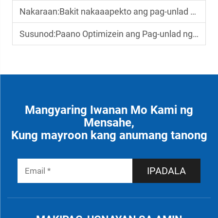
Nakaraan:
Bakit nakaaapekto ang pag-unlad ng buto sa produksyon ng mga hayop na inaaring pangsapin
Susunod:
Paano Optimizein ang Pag-unlad ng Buto ng Hayop sa Paggamit ng Siyentipikong Nutrisyon
Mangyaring Iwanan Mo Kami ng
Mensahe,
Kung mayroon kang anumang tanong
IPADALA