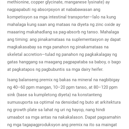
methionine, copper glycinate, manganese lysinate) ay
nagpapabuti ng absorpsyon at nababawasan ang
kompetisyon sa mga intestinal transporter—lalo na kung
mahalaga kung saan ang mataas na diyeta ng zinc oxide ay
maaaring makahadlang sa pag-absorb ng tanso. Mahalaga
ang timing: ang pinakamataas na suplementasyon ay dapat
magkakasabay sa mga panahon ng pinakamataas na
skeletal accretion—tulad ng panahon ng pagkakalagay ng
gatas hanggang sa maagang pagpapataba sa baboy, o bago
at pagkatapos ng pagbubuntis sa mga dairy heifer.
Isang balanseng premix ng bakas na mineral na nagbibigay
ng 40–60 ppm mangan, 10–20 ppm tanso, at 80–120 ppm
sink (base sa kumpletong diyeta) na konstanteng
sumusuporta sa optimal na densidad ng buto at arkitektura
ng growth plate sa lahat ng uri ng hayop, nang hindi
umaabot sa mga antas na nakakalason. Dapat pagsamahin
ng mga tagapagproduksyon ang premix na ito sa maingat