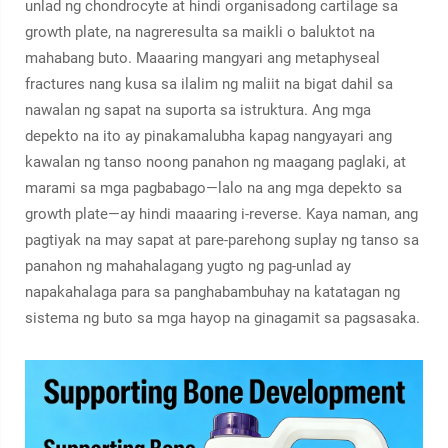
unlad ng chondrocyte at hindi organisadong cartilage sa
growth plate, na nagreresulta sa maikli o baluktot na
mahabang buto. Maaaring mangyari ang metaphyseal
fractures nang kusa sa ilalim ng maliit na bigat dahil sa
nawalan ng sapat na suporta sa istruktura. Ang mga
depekto na ito ay pinakamalubha kapag nangyayari ang
kawalan ng tanso noong panahon ng maagang paglaki, at
marami sa mga pagbabago—lalo na ang mga depekto sa
growth plate—ay hindi maaaring i-reverse. Kaya naman, ang
pagtiyak na may sapat at pare-parehong suplay ng tanso sa
panahon ng mahahalagang yugto ng pag-unlad ay
napakahalaga para sa panghabambuhay na katatagan ng
sistema ng buto sa mga hayop na ginagamit sa pagsasaka.