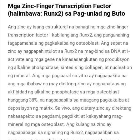
Mga Zinc-Finger Transcription Factor
(halimbawa: Runx2) sa Pag-unlad ng Buto
Ang zinc ay isang estruktural na bahagi ng mga zinc-finger
transcription factor—kabilang ang Runx2, ang pangunahing
tagapamahala ng pagkakaiba ng osteoblast. Ang sapat na
zinc ay nagpapahintulot sa Runx2 na mag-bind sa DNA at i-
activate ang mga gene na kinasasangkutan ng produksyon
ng alkaline phosphatase, sintesis ng collagen, at nucleation
ng mineral. Ang mga pag-aaral sa vitro ay nagpapakita na
ang mga ibabaw na may dinitong zinc ay nagpapataas ng
aktibidad ng alkaline phosphatase sa mga osteoblast
hanggang 38%, na nagpapabilis sa maagang pagkakaiba at
deposisyon ng matrix. Sa vivo, ang dietary zinc ay direktang
nakaaapekto sa pagdami, pagdikit, at kakayahang mag-
mineral ng mga osteoblast. Ang kulang na zinc ay
nagpapabagal sa signaling ng Runx2, nagpapaliban sa