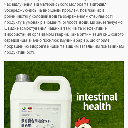
час відлучення від материнського молока та відгодівлі.
Зосереджуючись на вирішенні проблем, пов’язаних із
розчинністю у холодній воді та збереженням стабільності
продукту в умовах різноманітної якості води, ми забезпечуємо
швидке всмоктування наших вітамінів та їх ефективне
використання організмом тварин. Така оптимізація кишкового
середовища значно посилює імунний бар’єр, що сприяє
покращенню здоров’я кишок та вищим загальним показникам
продуктивності.