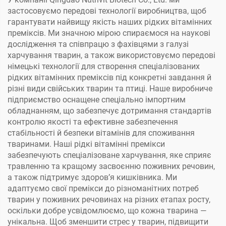
застосовуємо передові технології виробництва, щоб
гарантувати найвищу якість наших рідких вітамінних
преміксів. Ми значною мірою спираємося на наукові
дослідження та співпрацю з фахівцями з галузі
харчування тварин, а також використовуємо передові
німецькі технології для створення спеціалізованих
рідких вітамінних преміксів під конкретні завдання й
різні види свійських тварин та птиці. Наше виробниче
підприємство оснащене спеціально імпортним
обладнанням, що забезпечує дотримання стандартів
контролю якості та ефективне забезпечення
стабільності й безпеки вітамінів для споживання
тваринами. Наші рідкі вітамінні премікси
забезпечують спеціалізоване харчування, яке сприяє
травленню та кращому засвоєнню поживних речовин,
а також підтримує здоров’я кишківника. Ми
адаптуємо свої премікси до різноманітних потреб
тварин у поживних речовинах на різних етапах росту,
оскільки добре усвідомлюємо, що кожна тварина —
унікальна. Щоб зменшити стрес у тварин, підвищити