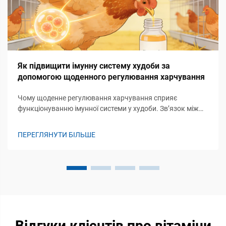
Як підвищити імунну систему худоби за
допомогою щоденного регулювання харчування
Чому щоденне регулювання харчування сприяє
функціонуванню імунної системи у худоби. Зв’язок між
постійним надходженням нутрієнтів та готовністю
вродженої/адаптивної імунної системи. Отримання
ПЕРЕГЛЯНУТИ БІЛЬШЕ
належного харчування з дня на день означає, що наші
організми отримують такі будівельні блоки, як ам...
Відгуки клієнтів про вітаміни