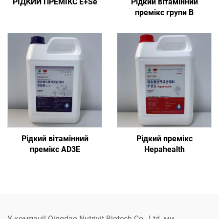
РІДКИЙ ПРЕМІКС E+Se
Рідкий вітамінний
премікс групи В
Рідкий вітамінний
Рідкий премікс
премікс AD3E
Hepahealth
У компанії Qingdao Nutrivit Biotech Co., Ltd. ми