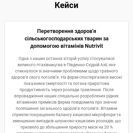
Кейси
Перетворення здоров'я
сільськогосподарських тварин за
допомогою вітамінів Nutrivit
Одна з наших останніх історій успіху стосувалася
великого птахівництва в Південно-Східній Азії, яке
стикнулося зі значними проблемами щодо травного
здоров’я свого поголів’я. На фермі спостерігалися високі
показники смертності та погана прирістова
продуктивність через розлади травлення. Після
впровадження наших спеціально розроблених рідких
вітамінних преміксів ферма повідомила про значне
поліпшення загального здоров’я поголів’я. Вітаміни
сприяли покращенню балансу кишкової мікрофлори та
зменшенню випадків шлунково-кишкових розладів, що
призвело до збільшення приросту маси на 20 %