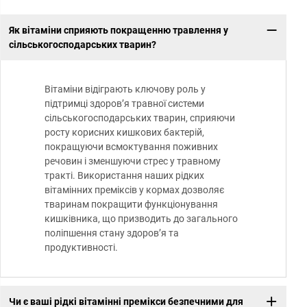
Як вітаміни сприяють покращенню травлення у
сільськогосподарських тварин?
Вітаміни відіграють ключову роль у
підтримці здоров’я травної системи
сільськогосподарських тварин, сприяючи
росту корисних кишкових бактерій,
покращуючи всмоктування поживних
речовин і зменшуючи стрес у травному
тракті. Використання наших рідких
вітамінних преміксів у кормах дозволяє
тваринам покращити функціонування
кишківника, що призводить до загального
поліпшення стану здоров’я та
продуктивності.
Чи є ваші рідкі вітамінні премікси безпечними для