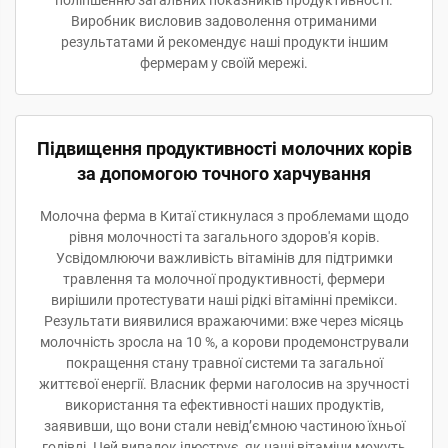
поліпшенню загальних показників продуктивності.
Виробник висловив задоволення отриманими
результатами й рекомендує наші продукти іншим
фермерам у своїй мережі.
Підвищення продуктивності молочних корів
за допомогою точного харчування
Молочна ферма в Китаї стикнулася з проблемами щодо
рівня молочності та загального здоров'я корів.
Усвідомлюючи важливість вітамінів для підтримки
травлення та молочної продуктивності, фермери
вирішили протестувати наші рідкі вітамінні премікси.
Результати виявилися вражаючими: вже через місяць
молочність зросла на 10 %, а корови продемонстрували
покращення стану травної системи та загальної
життєвої енергії. Власник ферми наголосив на зручності
використання та ефективності наших продуктів,
заявивши, що вони стали невід’ємною частиною їхньої
годівлі. Цей випадок ілюструє, як наші вітаміни можуть