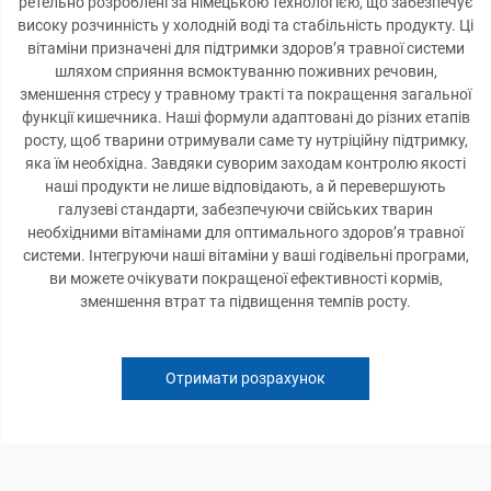
ретельно розроблені за німецькою технологією, що забезпечує
високу розчинність у холодній воді та стабільність продукту. Ці
вітаміни призначені для підтримки здоров’я травної системи
шляхом сприяння всмоктуванню поживних речовин,
зменшення стресу у травному тракті та покращення загальної
функції кишечника. Наші формули адаптовані до різних етапів
росту, щоб тварини отримували саме ту нутріційну підтримку,
яка їм необхідна. Завдяки суворим заходам контролю якості
наші продукти не лише відповідають, а й перевершують
галузеві стандарти, забезпечуючи свійських тварин
необхідними вітамінами для оптимального здоров’я травної
системи. Інтегруючи наші вітаміни у ваші годівельні програми,
ви можете очікувати покращеної ефективності кормів,
зменшення втрат та підвищення темпів росту.
Отримати розрахунок