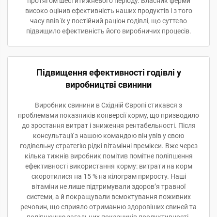
протягом шеститижневого періоду. Власник ферми
високо оцінив ефективність наших продуктів і з того
часу ввів їх у постійний раціон годівлі, що суттєво
підвищило ефективність його виробничих процесів.
Підвищення ефективності годівлі у
виробництві свинини
Виробник свинини в Східній Європі стикався з
проблемами показників конверсії корму, що призводило
до зростання витрат і зниження рентабельності. Після
консультації з нашою командою він увів у свою
годівельну стратегію рідкі вітамінні премікси. Вже через
кілька тижнів виробник помітив помітне поліпшення
ефективності використання корму: витрати на корм
скоротилися на 15 % на кілограм приросту. Наші
вітаміни не лише підтримували здоров’я травної
системи, а й покращували всмоктування поживних
речовин, що сприяло отриманню здоровіших свиней та