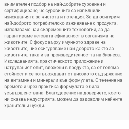
внимателен подбор на най-добрите суровини и
сертифициране, че суровините са изпълнили
изискванията за чистота и потенция. За да осигурим
най-доброто потребителско изживяване с продукта,
използваме най-съвременните технологии, за да
гарантираме неговата ефикасност в организма на
животните. С фокус върху имунното здраве на
животните, ние осигуряваме най-доброто както за
животните, така и за производителността на бизнеса.
Изследванията, практическото приложение и
натрупаният опит, вложени в продукта, са от голяма
стойност и се потвърждават от високото съдържание
на витамини и минерали във формулата. С течение на
времето и чрез практика формулата е била
усъвършенствана. Благодарение на доверието, което
ни оказва индустрията, можем да задоволим нейните
хранителни нужди.