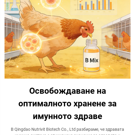
Освобождаване на
оптималното хранене за
имунното здраве
В Qingdao Nutrivit Biotech Co., Ltd разбираме, че здравата