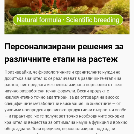
Персонализирани решения за
различните етапи на растеж
Признавайки, че физиологичните и хранителните нужди на
добитъка значително се различават в различните етапи на
растеж, ние предлагаме специализирана портфолио от шест
научно разработени течни формули. Всеки продукт е
изключително точно адаптиран, за да отговаря на високо
специфичните метаболитни изисквания на животните — от
уязвими новородени до високопродуктивни възрастни особи
— и гарантира, че те получават точно необходимите основни
хранителни вещества за оптимална имунна функция и връхно
общо здраве. Този прецизен, персонализиран подход ни