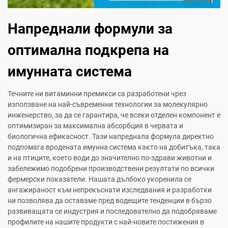
Напреднали формули за
оптимална подкрепа на
имунната система
Течните ни витаминни премикси са разработени чрез
използване на най-съвременни технологии за молекулярно
инженерство, за да се гарантира, че всеки отделен компонент е
оптимизиран за максимална абсорбция в червата и
биологична ефикасност. Тази напреднала формула директно
подпомага вродената имунна система както на добитъка, така
и на птиците, което води до значително по-здрави животни и
забележимо подобрени производствени резултати по всички
фермерски показатели. Нашата дълбоко укоренила се
ангажираност към непрекъснати изследвания и разработки
ни позволява да оставаме пред водещите тенденции в бързо
развиващата се индустрия и последователно да подобряваме
профилите на нашите продукти с най-новите постижения в