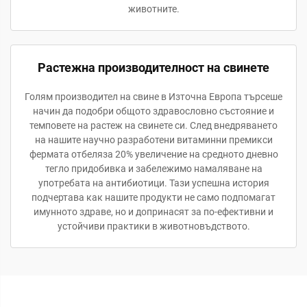
животните.
Растежна производителност на свинете
Голям производител на свине в Източна Европа търсеше
начин да подобри общото здравословно състояние и
темповете на растеж на свинете си. След внедряването
на нашите научно разработени витаминни премикси
фермата отбеляза 20% увеличение на средното дневно
тегло придобивка и забележимо намаляване на
употребата на антибиотици. Тази успешна история
подчертава как нашите продукти не само подпомагат
имунното здраве, но и допринасят за по-ефективни и
устойчиви практики в животновъдството.