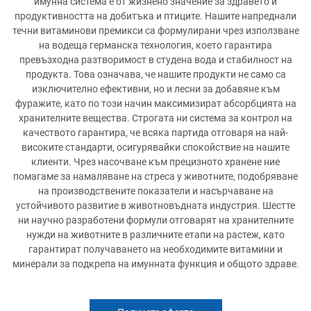
имунна система е от жизнено значение за здравето и
продуктивността на добитъка и птиците. Нашите напреднали
течни витаминови премикси са формулирани чрез използване
на водеща германска технология, което гарантира
превъзходна разтворимост в студена вода и стабилност на
продукта. Това означава, че нашите продукти не само са
изключително ефективни, но и лесни за добавяне към
фуражите, като по този начин максимизират абсорбцията на
хранителните вещества. Строгата ни система за контрол на
качеството гарантира, че всяка партида отговаря на най-
високите стандарти, осигурявайки спокойствие на нашите
клиенти. Чрез насочване към прецизното хранене ние
помагаме за намаляване на стреса у животните, подобряване
на производствените показатели и насърчаване на
устойчивото развитие в животновъдната индустрия. Шестте
ни научно разработени формули отговарят на хранителните
нужди на животните в различните етапи на растеж, като
гарантират получаването на необходимите витамини и
минерали за подкрепа на имунната функция и общото здраве.