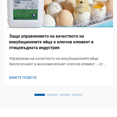
Защо управлението на качеството на
инкубационните яйца е ключов елемент в
птицевъдната индустрия
Управление на качеството на инкубационните яйца:
биологичният и икономическият ключов елемент – от
плодовитостта до първото дишане: защо цялостността
преди инкубацията определя рентабилността на
ВИЖТЕ ПОВЕЧЕ
инкубаториите. Инкубационните яйца започват своето
биологично развитие при оплождането, но това, което
наистина има значение ико...