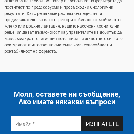
отличава на глобалния пазар и позволява на фермерите да
постигнат по-предсказуеми и превъзходни биологични
резултати. Като решаваме растежно-специфични
предизвикателства като стрес при отбиване от майчиното
мляко или връхна лактация, нашите насочени хранителни
решения дават възможност на управителите на добитък да
максимизират генетичния потенциал на животните си, като
осигуряват дългосрочна системна жизнеспособност и
рентабилност на фермата.
Моля, оставете ни съобщение,
Ако имате някакви въпроси
ИЗПРАТЕТЕ