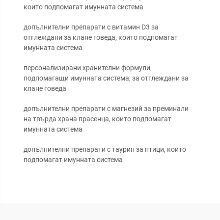
които подпомагат имунната система
допълнителни препарати с витамин D3 за
отглеждани за клане говеда, които подпомагат
имунната система
персонализирани хранителни формули,
подпомагащи имунната система, за отглеждани за
клане говеда
допълнителни препарати с магнезий за преминали
на твърда храна прасенца, които подпомагат
имунната система
допълнителни препарати с таурин за птици, които
подпомагат имунната система