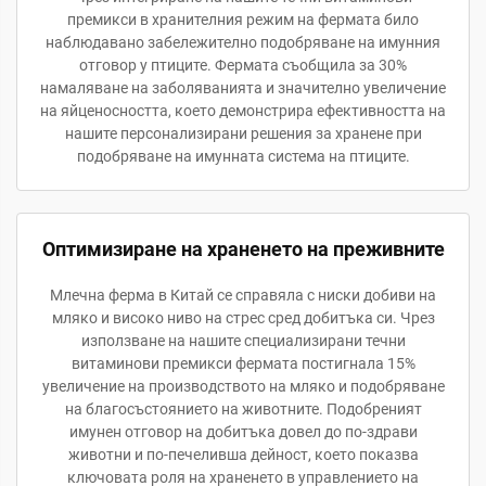
премикси в хранителния режим на фермата било
наблюдавано забележително подобряване на имунния
отговор у птиците. Фермата съобщила за 30%
намаляване на заболяванията и значително увеличение
на яйценосността, което демонстрира ефективността на
нашите персонализирани решения за хранене при
подобряване на имунната система на птиците.
Оптимизиране на храненето на преживните
Млечна ферма в Китай се справяла с ниски добиви на
мляко и високо ниво на стрес сред добитъка си. Чрез
използване на нашите специализирани течни
витаминови премикси фермата постигнала 15%
увеличение на производството на мляко и подобряване
на благосъстоянието на животните. Подобреният
имунен отговор на добитъка довел до по-здрави
животни и по-печеливша дейност, което показва
ключовата роля на храненето в управлението на