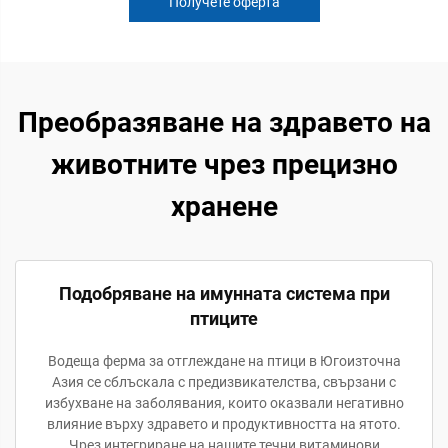
Получете оферта
Преобразяване на здравето на
животните чрез прецизно
хранене
Подобряване на имунната система при
птиците
Водеща ферма за отглеждане на птици в Югоизточна
Азия се сблъскала с предизвикателства, свързани с
избухване на заболявания, които оказвали негативно
влияние върху здравето и продуктивността на ятото.
Чрез интегриране на нашите течни витаминови