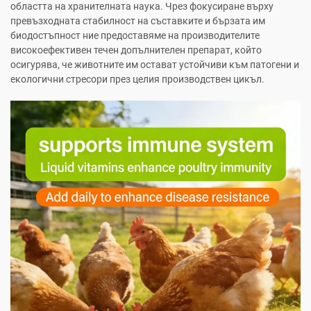
областта на хранителната наука. Чрез фокусиране върху
превъзходната стабилност на съставките и бързата им
биодостъпност ние предоставяме на производителите
високоефективен течен допълнителен препарат, който
осигурява, че животните им остават устойчиви към патогени и
екологични стресори през целия производствен цикъл.