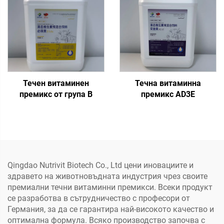
Течен витаминен
Течна витаминна
премикс от група B
премикс AD3E
Qingdao Nutrivit Biotech Co., Ltd цени иновациите и
здравето на животновъдната индустрия чрез своите
премиални течни витаминни премикси. Всеки продукт
се разработва в сътрудничество с професори от
Германия, за да се гарантира най-високото качество и
оптимална формула. Всяко производство започва с