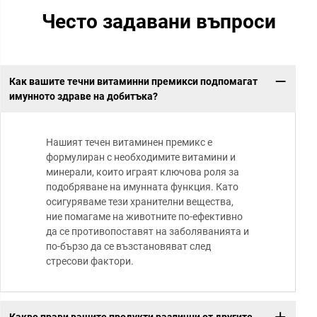
Често задавани въпроси
Как вашите течни витаминни премикси подпомагат
имунното здраве на добитъка?
Нашият течен витаминен премикс е
формулиран с необходимите витамини и
минерали, които играят ключова роля за
подобряване на имунната функция. Като
осигуряваме тези хранителни вещества,
ние помагаме на животните по-ефективно
да се противопоставят на заболяванията и
по-бързо да се възстановяват след
стресови фактори.
Какво прави вашите продукти различни от другите