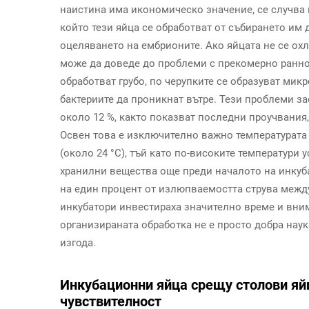
наистина има икономическо значение, се случва 
който тези яйца се обработват от събирането им
оцеляването на ембрионите. Ако яйцата не се охл
може да доведе до проблеми с прекомерно раннот
обработват грубо, по черупките се образуват мик
бактериите да проникнат вътре. Тези проблеми з
около 12 %, както показват последни проучвания, п
Освен това е изключително важно температурата 
(около 24 °C), тъй като по-високите температур
хранилни вещества още преди началото на инкуба
на един процент от излюпваемостта струва между 
инкубатори инвестираха значително време и вним
организираната обработка не е просто добра нау
изгода.
Инкубационни яйца срещу столови яй
чувствителност