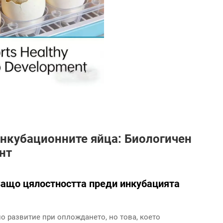
инкубационните яйца: Биологичен
нт
Защо цялостността преди инкубацията
о развитие при оплождането, но това, което