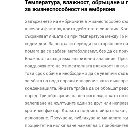
Температура, влажност, обръщане и 
за жизнеспособност на ембриона
Задържането на ембрионите в жизнеспособно съ
ключови фактора, които действат в синергия. Ког
съхраняват яйцата си при температура между 16 и 
седем дни. За по-дълги периоди на съхранение н
помага да се забави метаболизмът, без да се при
Влажността също има значително значение. През
поддържането на относителната влажност на възд
този срок обаче е необходимо да се увеличи съдъ
загубата на вода поради изпарение, като същевр
кондензацията. Яйцата трябва да се обръщат редо
поред. Три обръщания на ден изглеждат като опт
залепване на жълтъците един за друг или неправ
критичен фактор. Колкото по-дълго яйцата чакат,
излюпване. Проучване, публикувано миналата годин
процентът на излюпване намалява с приблизител