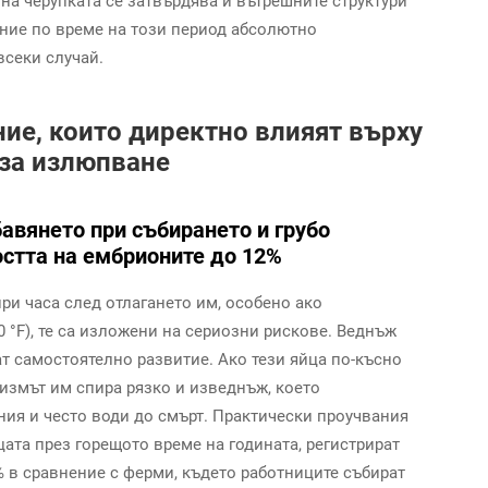
 на черупката се затвърдява и вътрешните структури
ение по време на този период абсолютно
всеки случай.
ие, които директно влияят върху
 за излюпване
бавянето при събирането и грубо
стта на ембрионите до 12%
ри часа след отлагането им, особено ако
0 °F), те са изложени на сериозни рискове. Веднъж
ат самостоятелно развитие. Ако тези яйца по-късно
измът им спира рязко и изведнъж, което
ия и често води до смърт. Практически проучвания
цата през горещото време на годината, регистрират
 в сравнение с ферми, където работниците събират