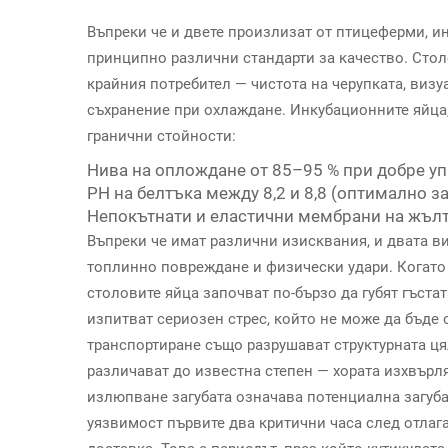
Въпреки че и двете произлизат от птицеферми, ин
принципно различни стандарти за качество. Стол
крайния потребител — чистота на черупката, визу
съхранение при охлаждане. Инкубационните яйца,
гранични стойности:
Нива на оплождане от 85–95 % при добре у
PH на белтъка между 8,2 и 8,8 (оптимално 
Непокътнати и еластични мембрани на жъл
Въпреки че имат различни изисквания, и двата в
топлинно повреждане и физически удари. Когато 
столовите яйца започват по-бързо да губят гъста
изпитват сериозен стрес, който не може да бъде 
транспортиране също разрушават структурната ця
различават до известна степен — хората изхвърля
излюпване загубата означава потенциална загуба
уязвимост първите два критични часа след отлаг