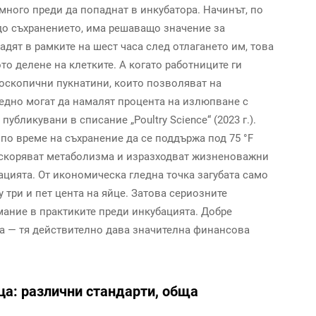
много преди да попаднат в инкубатора. Начинът, по
 до съхранението, има решаващо значение за
адят в рамките на шест часа след отлагането им, това
о делене на клетките. А когато работниците ги
роскопични пукнатини, които позволяват на
аедно могат да намалят процента на излюпване с
убликувани в списание „Poultry Science“ (2023 г.).
по време на съхранение да се поддържа под 75 °F
и ускоряват метаболизма и изразходват жизненоважни
цията. От икономическа гледна точка загубата само
три и пет цента на яйце. Затова сериозните
ание в практиките преди инкубацията. Добре
ка — тя действително дава значителна финансова
ца: различни стандарти, обща