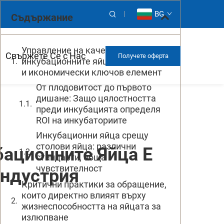
BG
Съдържание
Управление на качеството на
Свържете Се с Нас
Получете оферта
инкубационните яйца: Биологичен
и икономически ключов елемент
От плодовитост до първото
дишане: Защо цялостността
преди инкубацията определя
ROI на инкубаториите
Инкубационни яйца срещу
столови яйца: различни
бационните Яйца Е
стандарти, обща
чувствителност
Индустрия
Критични практики за обращение,
които директно влияят върху
жизнеспособността на яйцата за
излюпване