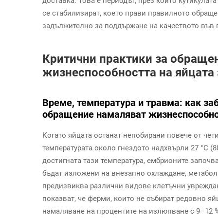
доставка. Това е периодът, през който кутикулата
се стабилизират, което прави правилното обращ
задължително за поддържане на качеството във 
Критични практики за обращен
жизнеспособността на яйцата
Време, температура и травма: как за
обращение намаляват жизнеспособно
Когато яйцата останат непобирани повече от чети
температурата около гнездото надхвърли 27 °C (8
достигната тази температура, ембрионите започв
бъдат изложени на внезапно охлаждане, метабол
предизвиква различни видове клетъчни увреждан
показват, че ферми, които не събират редовно яй
намаляване на процентите на излюпване с 9–12 %