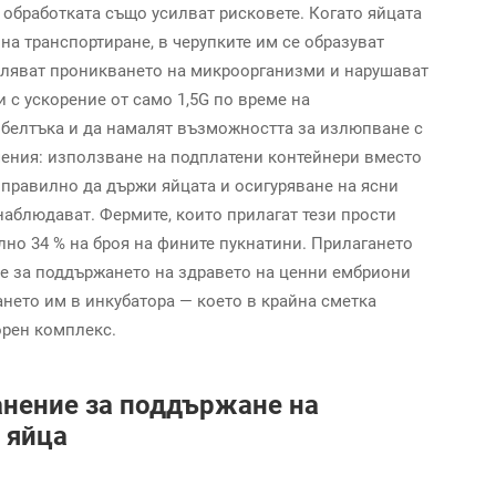
 обработката също усилват рисковете. Когато яйцата
 на транспортиране, в черупките им се образуват
оляват проникването на микроорганизми и нарушават
и с ускорение от само 1,5G по време на
а белтъка и да намалят възможността за излюпване с
шения: използване на подплатени контейнери вместо
 правилно да държи яйцата и осигуряване на ясни
наблюдават. Фермите, които прилагат тези прости
но 34 % на броя на фините пукнатини. Прилагането
е за поддържането на здравето на ценни ембриони
ането им в инкубатора — което в крайна сметка
орен комплекс.
анение за поддържане на
 яйца