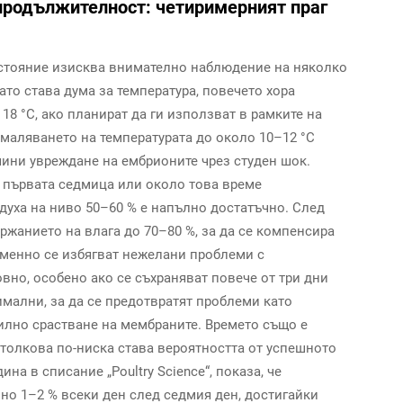
продължителност: четиримерният праг
стояние изисква внимателно наблюдение на няколко
ато става дума за температура, повечето хора
18 °C, ако планират да ги използват в рамките на
амаляването на температурата до около 10–12 °C
чини увреждане на ембрионите чрез студен шок.
 първата седмица или около това време
уха на ниво 50–60 % е напълно достатъчно. След
ржанието на влага до 70–80 %, за да се компенсира
еменно се избягват нежелани проблеми с
вно, особено ако се съхраняват повече от три дни
имални, за да се предотвратят проблеми като
илно срастване на мембраните. Времето също е
 толкова по-ниска става вероятността от успешното
а в списание „Poultry Science“, показа, че
но 1–2 % всеки ден след седмия ден, достигайки