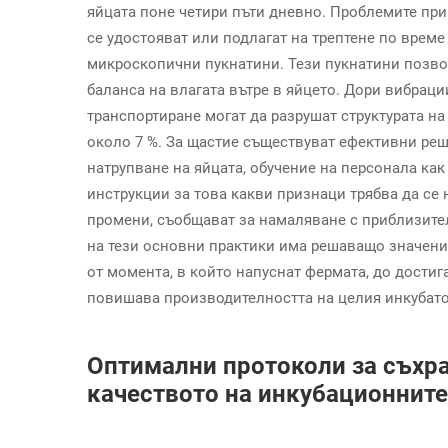
яйцата поне четири пъти дневно. Проблемите при
се удостояват или подлагат на трептене по време
микроскопични пукнатини. Тези пукнатини позв
баланса на влагата вътре в яйцето. Дори вибраци
транспортиране могат да разрушат структурата н
около 7 %. За щастие съществуват ефективни ре
натрупване на яйцата, обучение на персонала как
инструкции за това какви признаци трябва да се 
промени, съобщават за намаляване с приблизител
на тези основни практики има решаващо значени
от момента, в който напуснат фермата, до достиг
повишава производителността на целия инкубат
Оптимални протоколи за съхр
качеството на инкубационните