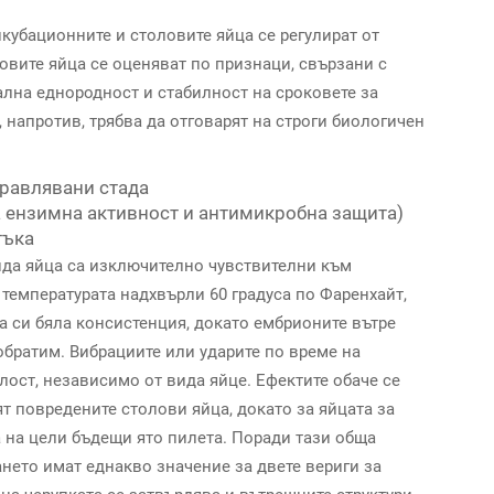
кубационните и столовите яйца се регулират от
овите яйца се оценяват по признаци, свързани с
ална еднородност и стабилност на сроковете за
 напротив, трябва да отговарят на строги
биологичен
правлявани стада
за ензимна активност и антимикробна защита)
тъка
ида яйца са изключително чувствителни към
температурата надхвърли 60 градуса по Фаренхайт,
та си бяла консистенция, докато ембрионите вътре
обратим. Вибрациите или ударите по време на
лост, независимо от вида яйце. Ефектите обаче се
т повредените столови яйца, докато за яйцата за
 на цели бъдещи ято пилета. Поради тази обща
ането имат еднакво значение за двете вериги за