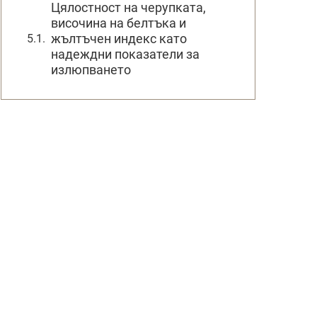
Цялостност на черупката,
височина на белтъка и
жълтъчен индекс като
надеждни показатели за
излюпването