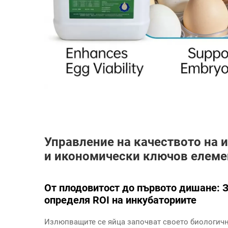
Управление на качеството на 
и икономически ключов елеме
От плодовитост до първото дишане: 
определя ROI на инкубаториите
Излюпващите се яйца започват своето биологичн