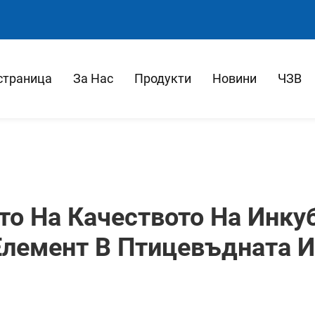
страница
За Нас
Продукти
Новини
ЧЗВ
о На Качеството На Инку
лемент В Птицевъдната 