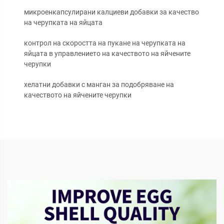
микроенкапсулирани калциеви добавки за качество
на черупката на яйцата
контрол на скоростта на пукане на черупката на
яйцата в управлението на качеството на яйчените
черупки
хелатни добавки с манган за подобряване на
качеството на яйчените черупки