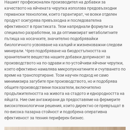
Нашият професионален производител на добавки за
качеството на яйчената черупка използва предовъзходни
германски технологии, които гарантират, че всеки отделен
продукт осигурява превъзходна и последователна
ефективност в практиката. Тези напреднали формули са
специално разработени, за да оптимизират метаболитните
пътища на носачките, значително подобрявайки
биологичното усвояване на калций и жизненоважни следови
минерали. Чрез подобряване на биодостъпността на
хранителните вещества нашите добавки допринасят за
производството на по-здрави и по-устойчиви яйчени черупки,
което ефективно намалява микропукнатините и счупването по
време на транспортиране. Този научен подход не само
минимизира загубите при производството, но и подобрява
общите производствени показатели, включително
продължителността на живота на стадото и еднородността на
яйцата. Ние сме ангажирани да предоставяме на фермерите
високотехнологични решения, които директно се превръщат в
по-висока пазарна стойност и подобрена оперативна
ефективност за техния периферен бизнес.