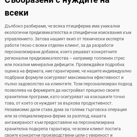
всеки
Дълбоко разбираме, че всяка птицеферма има уникални
екологични предизвикателства и специфични изисквания към
управлението. Затова нашият екип от технически експерти
работи тясно с всеки отделен клиент, за да разработи
персонализирани добавки, които решават конкретните
регионални предизвикателства – например топлинен стрес
или локални минерални дефицити. Провеждайки подробна
оценка на фермата, ние гарантираме, че нашите индивидуално
подбрани формули осигуряват максимална ефективност и
пълно задоволство на клиентите. Този персонализиран подход
позволява на фермерите да настройват прецизно своите
хранителни програми, като осигуряват на кокошките точно
това, от което се нуждаят за върхова продуктивност.
Независимо дали става дума за голяма търговска операция
или за специализирана ферма за разплод, нашата
ангажираност към предоставяне на персонализирана
хранителна подкрепа гарантира, че всеки клиент постига
своите конкретни производствени цели с увереност и