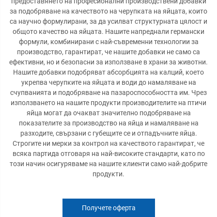
предоставянето на професионални производствени добавки
за подобряване на качеството на черупката на яйцата, които
са научно формулирани, за да усилват структурната цялост и
общото качество на яйцата. Нашите напреднали германски
формули, комбинирани с най-съвременни технологии за
производство, гарантират, че нашите добавки не само са
ефективни, но и безопасни за използване в храни за животни.
Нашите добавки подобряват абсорбцията на калций, което
укрепва черупките на яйцата и води до намаляване на
счупванията и подобряване на пазароспособността им. Чрез
използването на нашите продукти производителите на птичи
яйца могат да очакват значително подобряване на
показателите за производство на яйца и намаляване на
разходите, свързани с губещите се и отпадъчните яйца.
Строгите ни мерки за контрол на качеството гарантират, че
всяка партида отговаря на най-високите стандарти, като по
този начин осигуряваме на нашите клиенти само най-добрите
продукти.
Получете оферта