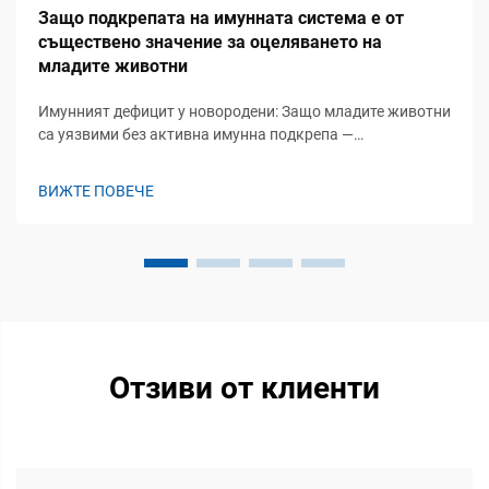
Защо подкрепата на имунната система е от
съществено значение за оцеляването на
младите животни
Имунният дефицит у новородени: Защо младите животни
са уязвими без активна имунна подкрепа —
Физиологична незрялост: липса на придобита имунна
система и зависимост от пасивен имунен пренос. Когато
ВИЖТЕ ПОВЕЧЕ
малките преживни животни се раждат, техните
придобити имунни системи не са напълно...
Отзиви от клиенти