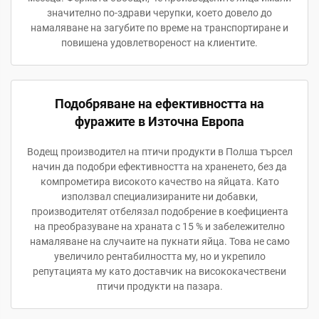
значително по-здрави черупки, което довело до
намаляване на загубите по време на транспортиране и
повишена удовлетвореност на клиентите.
Подобряване на ефективността на
фуражите в Източна Европа
Водещ производител на птичи продукти в Полша търсел
начин да подобри ефективността на храненето, без да
компрометира високото качество на яйцата. Като
използвал специализираните ни добавки,
производителят отбелязал подобрение в коефициента
на преобразуване на храната с 15 % и забележително
намаляване на случаите на пукнати яйца. Това не само
увеличило рентабилността му, но и укрепило
репутацията му като доставчик на висококачествени
птичи продукти на пазара.