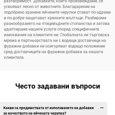
разтворимост. Добавките, които произвеждаме, се
усвояват лесно от животните. Благодарение на
подобрено хранене яйчените черупки стават по-здрави
и по-добре защитават крехките жълтъци. Разбираме
разнообразието на птицевъдните стопанства и затова
адаптираме нашите услуги според специфичните
изисквания на клиентите ни. Глобалната ни търговска
мрежа и партньорствата ни с водещи доставчици на
фуражни добавки ни осигуряват водещо положение
сред доставчиците на фуражни добавки за нашата
клиентела.
Често задавани въпроси
Какви са предимствата от използването на добавки
за качеството на яйчената черупка?