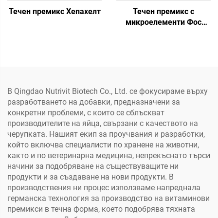
Течен премикс Хепахелт
Течен премикс с
микроелементи Фос
Плюс
В Qingdao Nutrivit Biotech Co., Ltd. се фокусираме върху
разработването на добавки, предназначени за
конкретни проблеми, с които се сблъскват
производителите на яйца, свързани с качеството на
черупката. Нашият екип за проучвания и разработки,
който включва специалисти по хранене на животни,
както и по ветеринарна медицина, непрекъснато търси
начини за подобряване на съществуващите ни
продукти и за създаване на нови продукти. В
производствения ни процес използваме напреднала
германска технология за производство на витаминови
премикси в течна форма, което подобрява тяхната