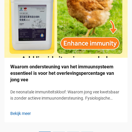
Waarom ondersteuning van het immuunsysteem
essentieel is voor het overlevingspercentage van
jong vee
De neonatale immuniteitskloof: Waarom jong vee kwetsbaar
is zonder actieve immuunondersteuning. Fysiologische
onrijpheid: Gebrek aan aangeleerd immuunsysteem en
afhankelijkheid van passieve overdracht. Wanneer
Bekijk meer
pasgeboren herkauwers ter wereld komen, is hun aangeleerd
immuunsysteem nog niet volledig ontwikkeld...