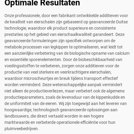
Optimale Resultaten
Onze professionele, door een fabrikant ontwikkelde additieven voor
de kwaliteit van eierschalen zijn gebaseerd op geavanceerde Duitse
technologie, waardoor elk product superieure en consistente
prestaties op het gebied van eierschaalkwaliteit garandeert. Deze
geavanceerde formuleringen zijn specifiek ontworpen om de
metabole processen van legkippen te optimaliseren, wat leidt tot
een aanzienlijke verbetering van de biologische opname van calcium
en essentiële sporenelementen. Door de biobeschikbaarheid van
voedingsstoffen te verbeteren, zorgen onze additieven voor de
productie van veel sterkere en veerkrachtigere eierschalen,
waardoor microscheurtjes en breuk tijdens transport effectief
worden verminderd. Deze wetenschappelijke aanpak vermindert
niet alleen de productieverliezen, maar verbetert ook de algemene
productieparameters, zoals de levensduur van de kippenkudde en
de uniformiteit van de eieren. Wij zijn toegewijd aan het leveren van
hoogwaardige, technologisch geavanceerde oplossingen aan
landbouwers, die direct vertaald worden in een hogere
marktwaarde en verbeterde operationele efficiëntie voor hun
pluimveebedrijven.