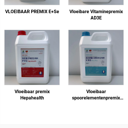
VLOEIBAAR PREMIX E+Se
Vloeibare Vitaminepremix
AD3E
Vloeibaar premix
Vloeibaar
Hepahealth
spoorelementenpremix
Fos Plus