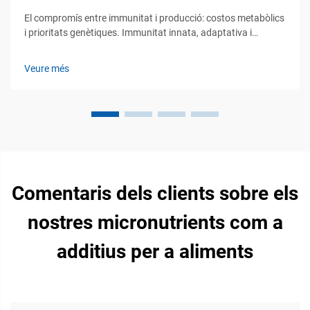
El compromís entre immunitat i producció: costos metabòlics
i prioritats genètiques. Immunitat innata, adaptativa i
passiva en la ramaderia: jerarquia funcional i implicacions per
a la producció. El sistema immunitari en la ramaderia actua
Veure més
mitjançant tres línies principals de defensa. En primer lloc...
Comentaris dels clients sobre els
nostres micronutrients com a
additius per a aliments