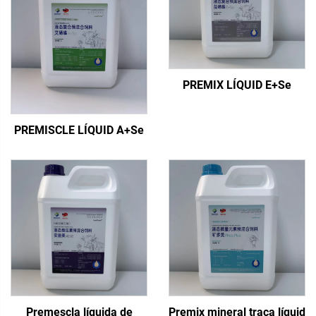
PREMIX LÍQUID E+Se
PREMISCLE LÍQUID A+Se
Premescla líquida de
Premix mineral traça líquid