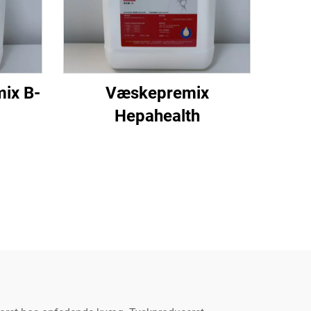
ix B-
Væskepremix
Hepahealth