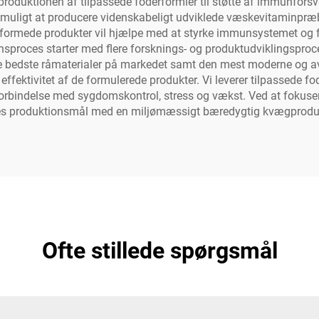
 i produktionen af tilpassede foderformler til støtte af immunfo
t muligt at producere videnskabeligt udviklede væskevitaminpræ
 udformede produkter vil hjælpe med at styrke immunsystemet og
onsproces starter med flere forsknings- og produktudviklingspro
bedste råmaterialer på markedet samt den mest moderne og ava
 effektivitet af de formulerede produkter. Vi leverer tilpassede f
forbindelse med sygdomskontrol, stress og vækst. Ved at fokuse
res produktionsmål med en miljømæssigt bæredygtig kvægprodu
Ofte stillede spørgsmål