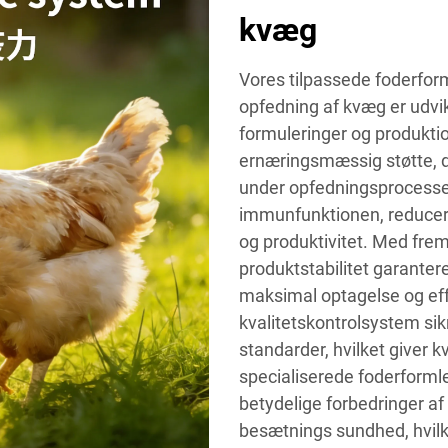
kvæg
Vores tilpassede foderfor
opfedning af kvæg er udvi
formuleringer og produktio
ernæringsmæssig støtte, d
under opfedningsprocessen.
immunfunktionen, reducer
og produktivitet. Med fre
produktstabilitet garante
maksimal optagelse og eff
kvalitetskontrolsystem sikr
standarder, hvilket giver k
specialiserede foderformle
betydelige forbedringer af
besætnings sundhed, hvilket