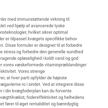
mler med immunstøttende virkning til
klet ved hjælp af avancerede tyske
nsteknologier, hvilket sikrer optimal
er er tilpasset kvægets specifikke behov
 Disse formuler er designet til at forbedre
e stress og forbedre den generelle sundhed
mragende opløselighed i koldt vand og god
rer vores væskeformede vitaminpræblandinger
ektivitet. Vores strenge
er, at hver parti opfylder de højeste
vægavlerne ro i sindet. Ved at integrere disse
r i din kvægfoderplan kan du forvente
 vægttilvækst, fodereffektivitet og helhedens
 fører til øget rentabilitet og bæredygtig