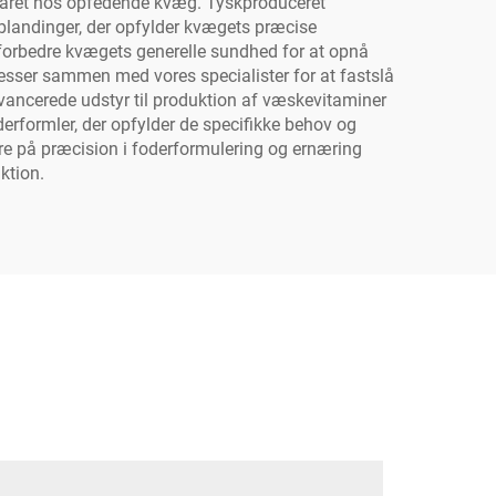
rsvaret hos opfedende kvæg. Tyskproduceret
blandinger, der opfylder kvægets præcise
 forbedre kvægets generelle sundhed for at opnå
cesser sammen med vores specialister for at fastslå
ncerede udstyr til produktion af væskevitaminer
oderformler, der opfylder de specifikke behov og
re på præcision i foderformulering og ernæring
ktion.