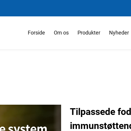
Forside
Om os
Produkter
Nyheder
Tilpassede fo
immunstøttend