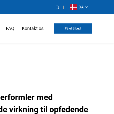
DA
FAQ
Kontakt os
Få et tilbud
derformler med
e virkning til opfedende