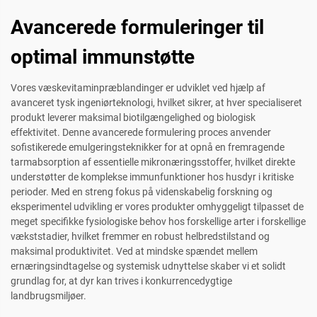
Avancerede formuleringer til
optimal immunstøtte
Vores væskevitaminpræblandinger er udviklet ved hjælp af
avanceret tysk ingeniørteknologi, hvilket sikrer, at hver specialiseret
produkt leverer maksimal biotilgængelighed og biologisk
effektivitet. Denne avancerede formulering proces anvender
sofistikerede emulgeringsteknikker for at opnå en fremragende
tarmabsorption af essentielle mikronæringsstoffer, hvilket direkte
understøtter de komplekse immunfunktioner hos husdyr i kritiske
perioder. Med en streng fokus på videnskabelig forskning og
eksperimentel udvikling er vores produkter omhyggeligt tilpasset de
meget specifikke fysiologiske behov hos forskellige arter i forskellige
vækststadier, hvilket fremmer en robust helbredstilstand og
maksimal produktivitet. Ved at mindske spændet mellem
ernæringsindtagelse og systemisk udnyttelse skaber vi et solidt
grundlag for, at dyr kan trives i konkurrencedygtige
landbrugsmiljøer.