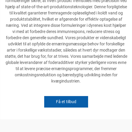
formuleringer sikrer, at hvert produkt fremstilles med præcision ved
hjælp af state-of-the-art-produktionsteknologier. Denne forpligtelse
til kvalitet garanterer fremragende opløselighed i koldt vand og
produktstabilitet, hvilket er afgørende for effektiv optagelse af
næring. Ved at integrere disse formuleringer i dyrenes kost hjælper
vi med at forbedre deres immunrespons, reducere stress og
forbedre den generelle sundhed. Vores produkter er videnskabeligt
udviklet til at opfylde de ernæringsmæssige behov for forskellige
arter i forskellige vækststadier, således at hvert dyr modtager den
støtte, det har brug for, for at trives. Vores samarbejde med ledende
globale leverandører af foderadditiver styrker yderligere vores evne
til at levere præcise ernæringsprogrammer, der fremmer
omkostningsreduktion og bæredygtig udvikling inden for
kvægindustrien.
Få et tilbud