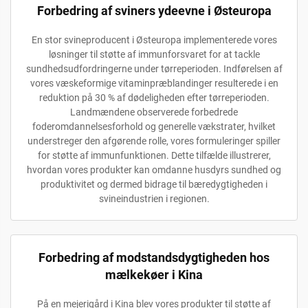
Forbedring af sviners ydeevne i Østeuropa
En stor svineproducent i Østeuropa implementerede vores
løsninger til støtte af immunforsvaret for at tackle
sundhedsudfordringerne under tørreperioden. Indførelsen af
vores væskeformige vitaminpræblandinger resulterede i en
reduktion på 30 % af dødeligheden efter tørreperioden.
Landmændene observerede forbedrede
foderomdannelsesforhold og generelle vækstrater, hvilket
understreger den afgørende rolle, vores formuleringer spiller
for støtte af immunfunktionen. Dette tilfælde illustrerer,
hvordan vores produkter kan omdanne husdyrs sundhed og
produktivitet og dermed bidrage til bæredygtigheden i
svineindustrien i regionen.
Forbedring af modstandsdygtigheden hos
mælkekøer i Kina
På en mejerigård i Kina blev vores produkter til støtte af