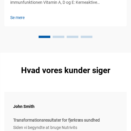
immunfunktionen Vitamin A, D og E: Kerneaktive
reguleringselementer for både det medfødte og det
erhvervede immunsystem Vitamin A, D og E spiller en
Se mere
afgørende rolle for reguleringen af både det medfødte og det
erhvervede immunsystem hos husdyr...
Hvad vores kunder siger
John Smith
Transformationsresultater for fjerkræs sundhed
Siden vi begyndte at bruge Nutrivits