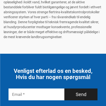
opløselighed i koldt vand, hvilket garanterer, at de aktive
bestanddele forbliver fuldt biotilgængelige og jævnt fordelt i ethvert
abningssystem. Vores strenge flertrins-kvalitetskontrolprotokoller
verificerer styrken af hver parti – fra råvareindkøb til endelig
blanding. Denne forpligtelse til teknisk fremragende kvalitet sikrer,
at husdyrproducenter modtager konsekvente, professionelle
løsninger, der er både meget effektive og driftsmæssigt pålidelige i
de mest krævende landbrugsomgivelser.
Venligst efterlad os en besked,
Hvis du har nogen spørgsmål
Send