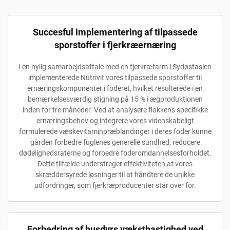
Succesful implementering af tilpassede
sporstoffer i fjerkræernæring
I en nylig samarbejdsaftale med en fjerkræfarm i Sydøstasien
implementerede Nutrivit vores tilpassede sporstoffer til
ernæringskomponenter i foderet, hvilket resulterede i en
bemærkelsesværdig stigning på 15 % i ægproduktionen
inden for tre måneder. Ved at analysere flokkens specifikke
ernæringsbehov og integrere vores videnskabeligt
formulerede væskevitaminpræblandinger i deres foder kunne
gården forbedre fuglenes generelle sundhed, reducere
dødelighedsraterne og forbedre foderomdannelsesforholdet.
Dette tilfælde understreger effektiviteten af vores
skræddersyrede løsninger til at håndtere de unikke
udfordringer, som fjerkræproducenter står over for.
Forbedring af husdyrs væksthastighed ved