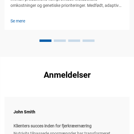
omkostninger og genetiske prioriteringer. Medfødt, adaptiv
og passiv immunitet hos kvæg: funktionel hierarki og
produktionsmæssige konsekvenser. Immunsystemet hos
Se mere
kvæg fungerer via tre primære forsvarslinjer. Først...
Anmeldelser
John Smith
Klienters succes inden for fjerkræernæring
Nutrivits tilpassede spormængder har transformeret