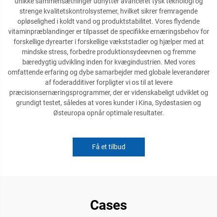
unikke sammensætninger udnytter avanceret tysk teknologi og
strenge kvalitetskontrolsystemer, hvilket sikrer fremragende
opløselighed i koldt vand og produktstabilitet. Vores flydende
vitaminpræblandinger er tilpasset de specifikke ernæringsbehov for
forskellige dyrearter i forskellige vækststadier og hjælper med at
mindske stress, forbedre produktionsydeevnen og fremme
bæredygtig udvikling inden for kvægindustrien. Med vores
omfattende erfaring og dybe samarbejder med globale leverandører
af foderadditiver forpligter vi os til at levere
præcisionsernæringsprogrammer, der er videnskabeligt udviklet og
grundigt testet, således at vores kunder i Kina, Sydøstasien og
Østeuropa opnår optimale resultater.
Få et tilbud
Cases