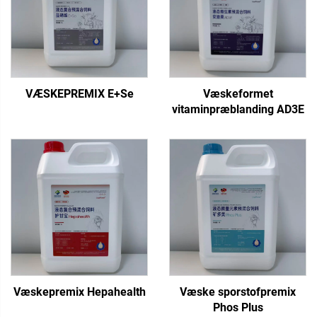
VÆSKEPREMIX E+Se
Væskeformet
vitaminpræblanding AD3E
Væskepremix Hepahealth
Væske sporstofpremix
Phos Plus