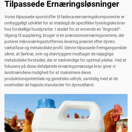
Tilpassede Ernæringsløsninger
Vores tilpassede sporstoffer til fødevareernæringskomponenter er
omhyggeligt udviklet for at imødegå de specifikke fysiologiske krav
hos forskellige husdyrarter. I stedet for at anvende en "éngrodd"-
tilgang til supplering, bruger vi en præcisionsernæringsramme, der
justerer mikronæringsstoffernes levering præcist efter dyrets
vækstfase og metaboliske profil. Denne tilpassede fremgangsmåde
sikrer, at fjerkræ, svin og drøvtyggere modtager de nøjagtige
metaboliske forstadier, der er nødvendige for optimal ydelse. Ved at
fokusere på disse detaljerede ernæringsmæssige krav giver vi
landmændene mulighed for at maksimere deres
produktionspotentiale og genetiske udtryk, samtidig med at de
overholder de højeste standarder for dyrevelfærd.