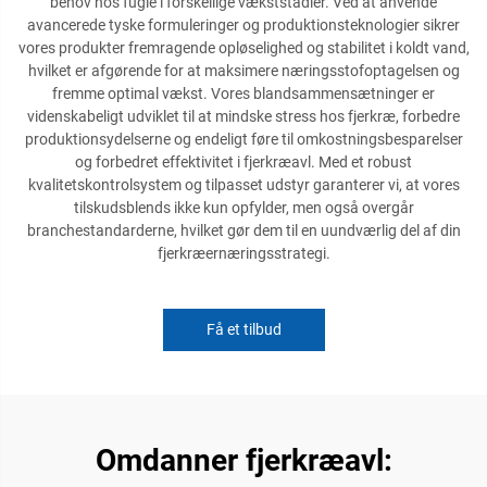
behov hos fugle i forskellige vækststadier. Ved at anvende
avancerede tyske formuleringer og produktionsteknologier sikrer
vores produkter fremragende opløselighed og stabilitet i koldt vand,
hvilket er afgørende for at maksimere næringsstofoptagelsen og
fremme optimal vækst. Vores blandsammensætninger er
videnskabeligt udviklet til at mindske stress hos fjerkræ, forbedre
produktionsydelserne og endeligt føre til omkostningsbesparelser
og forbedret effektivitet i fjerkræavl. Med et robust
kvalitetskontrolsystem og tilpasset udstyr garanterer vi, at vores
tilskudsblends ikke kun opfylder, men også overgår
branchestandarderne, hvilket gør dem til en uundværlig del af din
fjerkræernæringsstrategi.
Få et tilbud
Omdanner fjerkræavl: