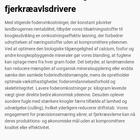
fjerkræavlsdrivere
Med stigende foderomkostninger, der konstant påvirker
landbrugernes rentabilitet, tilbyder vores tilsætningsstoffer til
knogleudvikling en omkostningseffektiv løsning, der forbedrer
udnyttelsen af næringsstoffer uden at kompromittere ydeevnen.
Ved at optimere den biologiske tilgængelighed af calcium, fosfor og
andre knogleopbyggende mineraler gør vores blanding, at fuglene
kan optage mere fra hver gram foder. Det betyder, at landmændene
kan reducere mængden af uorganisk mineralsupplering eller endda
sænke den samlede foderindholdsmængde, mens de opretholder
optimale væksthastigheder, foderomdannelsesforhold og
skeletintegritet. Lavere foderomkostninger pr. kilogram levende
vægt giver direkte bedre økonomisk ydeevne. Desuden oplever
sundere fugle med stærkere knogler færre tilfælde af lamhed og
udvælgelse (culling), hvilket yderligere reducerer driftstab. Vores
engagement for præcisionsernæring sikrer, at fjerkræavlerne kan nå
deres produktions- og økonomiske mål uden at kompromittere
kvalitet eller effektivitet.