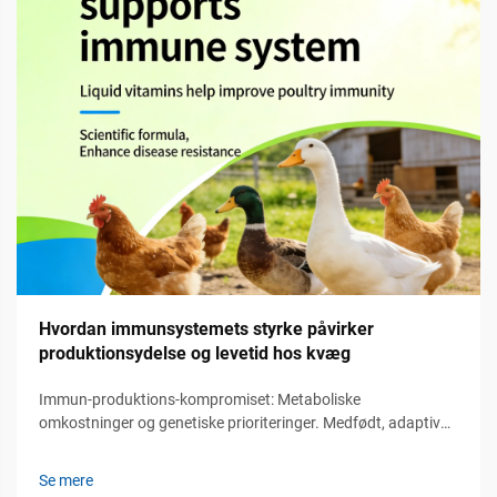
Hvordan immunsystemets styrke påvirker
produktionsydelse og levetid hos kvæg
Immun-produktions-kompromiset: Metaboliske
omkostninger og genetiske prioriteringer. Medfødt, adaptiv
og passiv immunitet hos kvæg: funktionel hierarki og
produktionsmæssige konsekvenser. Immunsystemet hos
Se mere
kvæg fungerer via tre primære forsvarslinjer. Først...