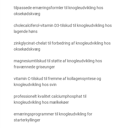
tilpassede ernæringsformler til knogleudvikling hos
oksekødskvæg
cholecalciferol-vitamin D3-tilskud til knogleudvikling hos
lagende høns
zinkglycinat-chelat til forbedring af knogleudvikling hos
oksekødskvæg
magnesiumtilskud til støtte af knogleudvikling hos
fravænnede griseunger
vitamin C-tilskud til fremme af kollagensyntese og
knogleudvikling hos svin
professionelt kvalitet calciumphosphat til
knogleudvikling hos mælkekøer
ernæringsprogrammer til knogleudvikling for
starterkyllinger