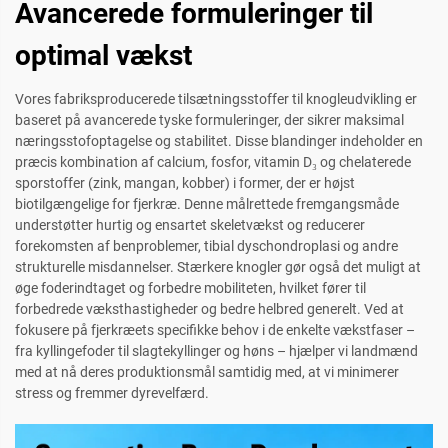
Avancerede formuleringer til
optimal vækst
Vores fabriksproducerede tilsætningsstoffer til knogleudvikling er
baseret på avancerede tyske formuleringer, der sikrer maksimal
næringsstofoptagelse og stabilitet. Disse blandinger indeholder en
præcis kombination af calcium, fosfor, vitamin D₃ og chelaterede
sporstoffer (zink, mangan, kobber) i former, der er højst
biotilgængelige for fjerkræ. Denne målrettede fremgangsmåde
understøtter hurtig og ensartet skeletvækst og reducerer
forekomsten af benproblemer, tibial dyschondroplasi og andre
strukturelle misdannelser. Stærkere knogler gør også det muligt at
øge foderindtaget og forbedre mobiliteten, hvilket fører til
forbedrede væksthastigheder og bedre helbred generelt. Ved at
fokusere på fjerkræets specifikke behov i de enkelte vækstfaser –
fra kyllingefoder til slagtekyllinger og høns – hjælper vi landmænd
med at nå deres produktionsmål samtidig med, at vi minimerer
stress og fremmer dyrevelfærd.