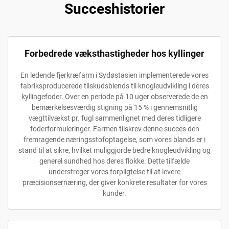
Succeshistorier
Forbedrede væksthastigheder hos kyllinger
En ledende fjerkræfarm i Sydøstasien implementerede vores
fabriksproducerede tilskudsblends til knogleudvikling i deres
kyllingefoder. Over en periode på 10 uger observerede de en
bemærkelsesværdig stigning på 15 % i gennemsnitlig
vægttilvækst pr. fugl sammenlignet med deres tidligere
foderformuleringer. Farmen tilskrev denne succes den
fremragende næringsstofoptagelse, som vores blands er i
stand til at sikre, hvilket muliggjorde bedre knogleudvikling og
generel sundhed hos deres flokke. Dette tilfælde
understreger vores forpligtelse til at levere
præcisionsernæring, der giver konkrete resultater for vores
kunder.