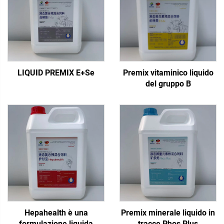
LIQUID PREMIX E+Se
Premix vitaminico liquido
del gruppo B
Hepahealth è una
Premix minerale liquido in
formulazione liquida
tracce Phos Plus