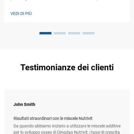
bestiame: gerarchia funzionale e implicazioni produttive. Il
sistema immunitario nel bestiame opera su tre principali linee
VEDI DI PIÙ
di difesa. Innanzi tutto...
Testimonianze dei clienti
John Smith
Risultati straordinari con le miscele Nutrivit
Da quando abbiamo iniziato a utilizzare le miscele additive
per lo sviluppo osseo di Qingdao Nutrivit, i tassi di crescita