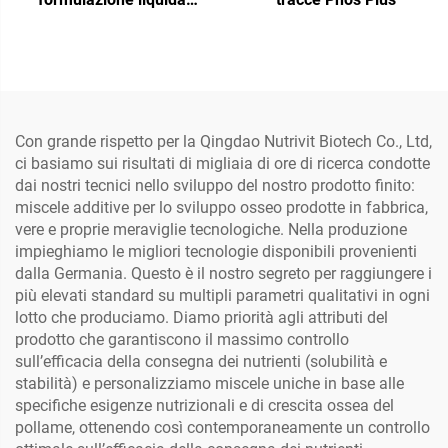
specifica per pollame,
progettata per
un'intintegrazione
aggiuntiva e a breve
termine tramite l'acqua di
abbeveraggio. Il prodotto
Con grande rispetto per la Qingdao Nutrivit Biotech Co., Ltd,
è raccomandato in periodi
ci basiamo sui risultati di migliaia di ore di ricerca condotte
di stress, per la sindrome
dai nostri tecnici nello sviluppo del nostro prodotto finito:
dell'epatopatia grassa,
miscele additive per lo sviluppo osseo prodotte in fabbrica,
epatite, disfunzioni
vere e proprie meraviglie tecnologiche. Nella produzione
epatoreneali ecc.
impieghiamo le migliori tecnologie disponibili provenienti
dalla Germania. Questo è il nostro segreto per raggiungere i
più elevati standard su multipli parametri qualitativi in ogni
lotto che produciamo. Diamo priorità agli attributi del
prodotto che garantiscono il massimo controllo
sull’efficacia della consegna dei nutrienti (solubilità e
stabilità) e personalizziamo miscele uniche in base alle
specifiche esigenze nutrizionali e di crescita ossea del
pollame, ottenendo così contemporaneamente un controllo