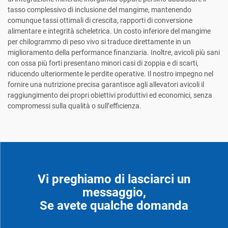
tasso complessivo di inclusione del mangime, mantenendo
comunque tassi ottimali di crescita, rapporti di conversione
alimentare e integrità scheletrica. Un costo inferiore del mangime
per chilogrammo di peso vivo si traduce direttamente in un
miglioramento della performance finanziaria. Inoltre, avicoli più sani
con ossa più forti presentano minori casi di zoppia e di scarti,
riducendo ulteriormente le perdite operative. Il nostro impegno nel
fornire una nutrizione precisa garantisce agli allevatori avicoli il
raggiungimento dei propri obiettivi produttivi ed economici, senza
compromessi sulla qualità o sull’efficienza.
Vi preghiamo di lasciarci un
messaggio,
Se avete qualche domanda