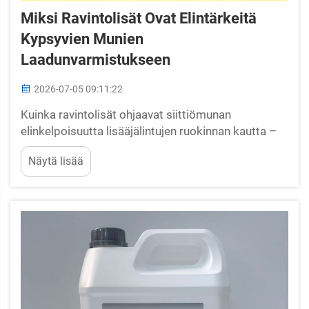
Miksi Ravintolisät Ovat Elintärkeitä
Kypsyvien Munien
Laadunvarmistukseen
2026-07-05 09:11:22
Kuinka ravintolisät ohjaavat siittiömunan
elinkelpoisuutta lisääjälintujen ruokinnan kautta –
Mikroravintoaineiden siirtyminen munan
Näytä lisää
muodostumisen aikana: kriittinen ikkuna
siittiömunan ohjaukselle – Mikroravintoaineiden
siirtyminen lisääjälintujen naaraslinnuista
kehittyvään munaan on tarkka prosessi, joka
vaikuttaa...