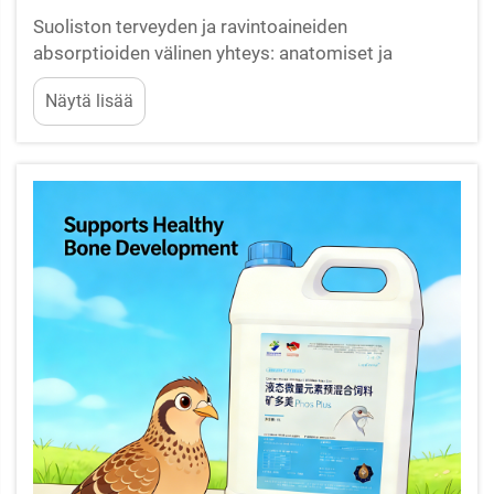
Suoliston terveyden ja ravintoaineiden
absorptioiden välinen yhteys: anatomiset ja
toiminnalliset perusteet – villukset, tiukat liitokset
Näytä lisää
ja kuljettajaproteiinien ilmentyminen. Karjan
suoliston terveys alkaa suoliston limakalvon
mikroskooppisesta rakenteesta. Sormenmuotoiset
villukset...