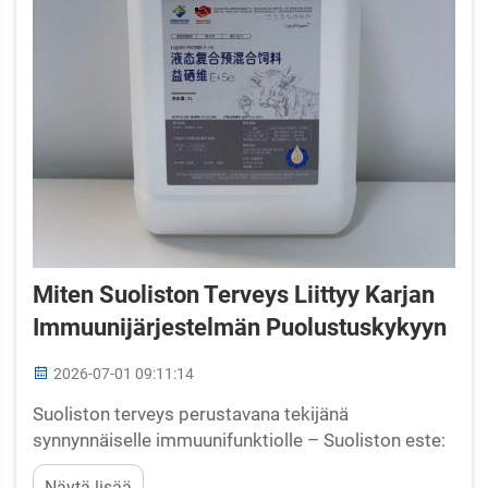
Miten Suoliston Terveys Liittyy Karjan
Immuunijärjestelmän Puolustuskykyyn
2026-07-01 09:11:14
Suoliston terveys perustavana tekijänä
synnynnäiselle immuunifunktiolle – Suoliston este:
synnynnäisen immuunipuolustuksen ensimmäinen
Näytä lisää