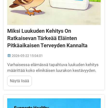
Miksi Luukuden Kehitys On
Ratkaisevan Tärkeää Eläinten
Pitkäaikaisen Terveyden Kannalta
2026-05-22 15:04:01
Varhaisessa elämässä tapahtuva luukuden kehitys
määrittää koko elinikäisen luurakon kestävyyden.
Kriittiset ikäkaudet: Suurin luukalmin tiukkuuden
Näytä lisää
saavuttaminen broilereilla (16–20 viikkoa) ja
maidontuottavilla nuorilla nautaeläimillä (6–8
kuukautta). Varhaisessa elämässä tapahtuva
luukuden kehitys noudattaa kapeata, lajikohtaisesti
määritettyä...