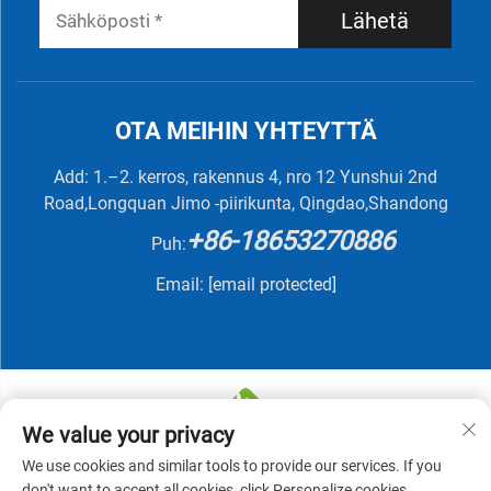
Lähetä
OTA MEIHIN YHTEYTTÄ
Add: 1.–2. kerros, rakennus 4, nro 12 Yunshui 2nd
Road,Longquan Jimo -piirikunta, Qingdao,Shandong
+86-18653270886
Puh:
Email:
[email protected]
We value your privacy
We use cookies and similar tools to provide our services. If you
Tekijänoikeus © 2025 QINGDAO NUTRIVIT BIOTECH
don't want to accept all cookies, click Personalize cookies.