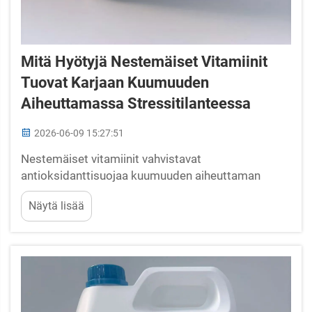
Mitä Hyötyjä Nestemäiset Vitamiinit
Tuovat Karjaan Kuumuuden
Aiheuttamassa Stressitilanteessa
2026-06-09 15:27:51
Nestemäiset vitamiinit vahvistavat
antioksidanttisuojaa kuumuuden aiheuttaman
stressin aikana: vitamiinien C ja E yhteisvaikutus
Näytä lisää
reaktiivisten happimuotojen (ROS)
neutraloimisessa ja MDA-biomerkkien
alentamisessa. Kuumuuden aiheuttama stressi
lisää reaktiivisten happimuotojen (ROS) tuotantoa
liiallisesti, mikä ylittää karjan luonnollisen...