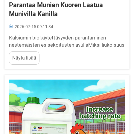
Parantaa Munien Kuoren Laatua
Munivilla Kanilla
2026-07-15 09:11:34
Kalsiumin biokäytettävyyden parantaminen
nestemäisten esisekoitusten avullaMiksi liukoisuus
ja ajoitus ovat tärkeitä: kalsiumin aineenvaihdunta
Näytä lisää
ja yöllinen munakuorenmuodostusmunarakon
kalsifiointi tapahtuu pääasiassa pimeän aikana, kun
kanat eivät syö...