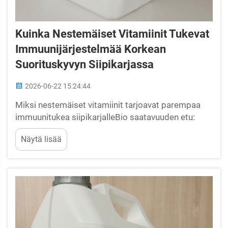
Kuinka Nestemäiset Vitamiinit Tukevat
Immuunijärjestelmää Korkean
Suorituskyvyn Siipikarjassa
2026-06-22 15:24:44
Miksi nestemäiset vitamiinit tarjoavat parempaa
immuunitukea siipikarjalleBio saatavuuden etu:
Vitamiinien A, D3, E ja C nopea imeytyminen veden
Näytä lisää
kauttaNestemäiset vitamiinit tarjoavat selkeän
edun kuivien rehulisäaineiden verrattuna,
mahdollistaen lähes välittömän...