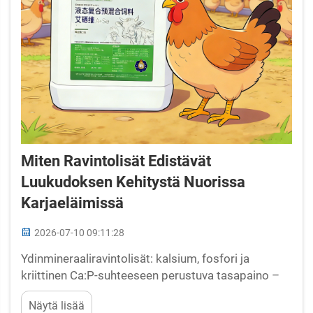
Miten Ravintolisät Edistävät
Luukudoksen Kehitystä Nuorissa
Karjaeläimissä
2026-07-10 09:11:28
Ydinmineraaliravintolisät: kalsium, fosfori ja
kriittinen Ca:P-suhteeseen perustuva tasapaino –
Ydinmineraaliravintolisät, erityisesti kalsium ja
Näytä lisää
fosfori, ovat perustavaa laatua olevia tekijöitä