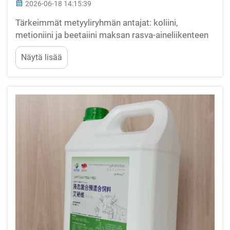
2026-06-18 14:15:39
Tärkeimmät metyyliryhmän antajat: koliini,
metioniini ja beetaiini maksan rasva-aineliikenteen
edistämiseksiKuinka koliini ja beetaiini tukevat
Näytä lisää
VLDL:n muodostumista ja vähentävät maksan
triglyseridien kertymistä synnytysaikana olevissa
lehmässäSynnytysjakson aikana maidontuottavat
lemmät kohtaavat korkean...