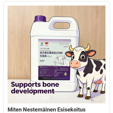
aktiivisesti muokkaavat suoliston ekosysteemiä,
rikastuttaen...
Miten Nestemäinen Esisekoitus