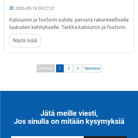
2026-05-18 09:27:27
Kalsiumin ja fosforin suhde: perusta rakenteelliselle
luukuden kehitykselle. Tarkka kalsiumin ja fosforin
tasapaino on välttämätön optimaaliselle luukuden
Näytä lisää
kehitykselle nautojen kasvatuksessa. Nämä kaksi
mineraalia muodostavat hydroksyapatiittikiteitä –
rakenteellisen aineen...
Edellinen
1
2
3
Seuraava
Jätä meille viesti,
Jos sinulla on mitään kysymyksiä