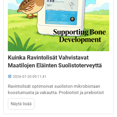
Kuinka Ravintolisät Vahvistavat
Maatilojen Eläinten Suolistoterveyttä
2026-07-20 09:11:41
Ravintolisät optimoivat suoliston mikrobiotaan
koostumusta ja vakautta. Probiotiot ja prebiotiot
edistävät hyödyllisiä taksonomisia ryhmiä ja
Näytä lisää
tukahduttavat patogeenejä. Probiottilisäaineiden
käyttö tuo eläviä mikro-organismeja, jotka