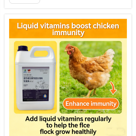
nuorten eläinten luurakon kehitykselle. Niiden
absoluuttinen saanti ja niiden...