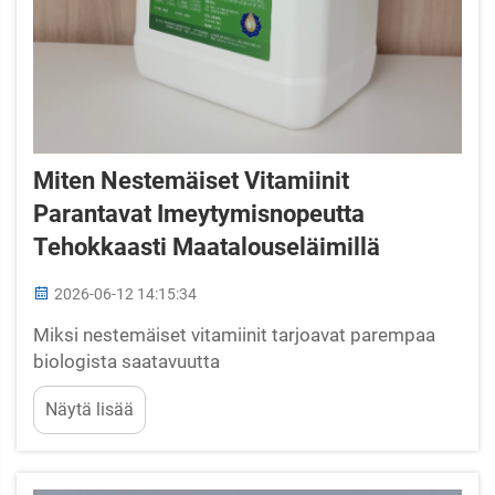
Miten Nestemäiset Vitamiinit
Parantavat Imeytymisnopeutta
Tehokkaasti Maatalouseläimillä
2026-06-12 14:15:34
Miksi nestemäiset vitamiinit tarjoavat parempaa
biologista saatavuutta
maatalouseläimilleNestemäisten vitamiinien
Näytä lisää
formuloinnit tarjoavat selkeitä fysikaalisia ja
kemiallisia sekä biologisia etuja kuivien
vaihtoehtojen verrattuna, mikä johtaa
huomattavasti korkeampiin imeytymisnopeuksiin