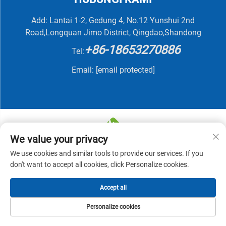
Add: Lantai 1-2, Gedung 4, No.12 Yunshui 2nd
Road,Longquan Jimo District, Qingdao,Shandong
+86-18653270886
Tel:
Email:
[email protected]
We value your privacy
We use cookies and similar tools to provide our services. If you
Hak Cipta © 2025 oleh QINGDAO NUTRIVIT BIOTECH
don't want to accept all cookies, click Personalize cookies.
CO., LTD -
Kebijakan Privasi
Accept all
Personalize cookies
HALAMAN UTAMA
PRODUK
SUREL
TELEPON