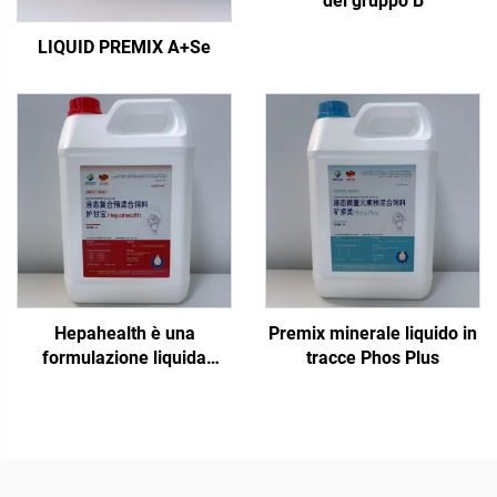
del gruppo B
LIQUID PREMIX A+Se
Hepahealth è una
Premix minerale liquido in
formulazione liquida
tracce Phos Plus
specifica per pollame,
progettata per
un'intintegrazione
aggiuntiva e a breve
termine tramite l'acqua di