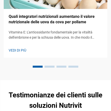
Quali integratori nutrizionali aumentano il valore
nutrizionale delle uova da cova per pollame
Vitamina E: L'antiossidante fondamentale per la vitalità
dell'embrione e per la schiusa delle uova. In che modo il
trasferimento materno di vitamina E protegge gli embrioni in
via di sviluppo dallo stress ossidativo. L'antiossidante
VEDI DI PIÙ
liposolubile noto come vitamina E passa dall’alimentazione
delle galline alle loro uova...
Testimonianze dei clienti sulle
soluzioni Nutrivit