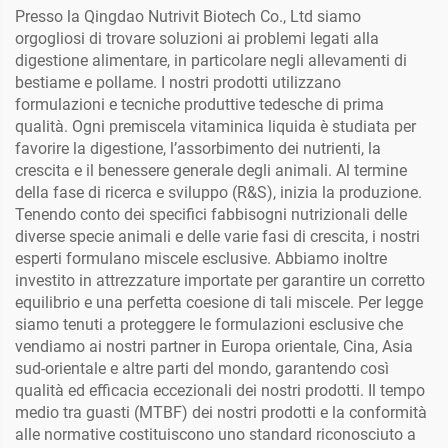
abbeveraggio. Il prodotto
Presso la Qingdao Nutrivit Biotech Co., Ltd siamo
è raccomandato in periodi
orgogliosi di trovare soluzioni ai problemi legati alla
di stress, per la sindrome
digestione alimentare, in particolare negli allevamenti di
dell'epatopatia grassa,
bestiame e pollame. I nostri prodotti utilizzano
epatite, disfunzioni
formulazioni e tecniche produttive tedesche di prima
epatoreneali ecc.
qualità. Ogni premiscela vitaminica liquida è studiata per
favorire la digestione, l’assorbimento dei nutrienti, la
crescita e il benessere generale degli animali. Al termine
della fase di ricerca e sviluppo (R&S), inizia la produzione.
Tenendo conto dei specifici fabbisogni nutrizionali delle
diverse specie animali e delle varie fasi di crescita, i nostri
esperti formulano miscele esclusive. Abbiamo inoltre
investito in attrezzature importate per garantire un corretto
equilibrio e una perfetta coesione di tali miscele. Per legge
siamo tenuti a proteggere le formulazioni esclusive che
vendiamo ai nostri partner in Europa orientale, Cina, Asia
sud-orientale e altre parti del mondo, garantendo così
qualità ed efficacia eccezionali dei nostri prodotti. Il tempo
medio tra guasti (MTBF) dei nostri prodotti e la conformità
alle normative costituiscono uno standard riconosciuto a