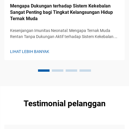
Mengapa Dukungan terhadap Sistem Kekebalan
Sangat Penting bagi Tingkat Kelangsungan Hidup
Ternak Muda
Kesenjangan Imunitas Neonatal: Mengapa Ternak Muda
Rentan Tanpa Dukungan Aktif terhadap Sistem Kekebalan.
Ketidakmatangan fisiologis: Kurangnya imunitas adaptif dan
ketergantungan pada transfer pasif. Saat ruminansia bayi
LIHAT LEBIH BANYAK
lahir, sistem kekebalan adaptif mereka belum sepenuhnya
berkembang...
Testimonial pelanggan