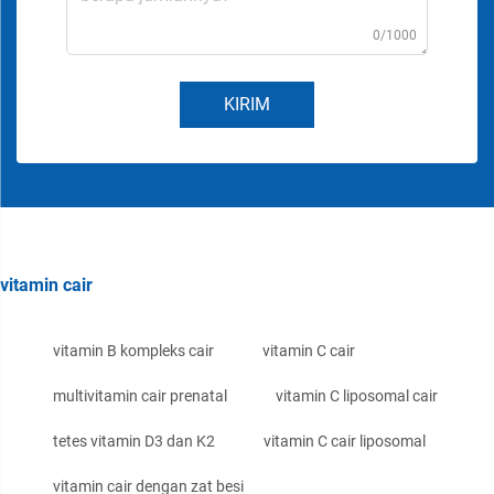
0/1000
KIRIM
vitamin cair
vitamin B kompleks cair
vitamin C cair
multivitamin cair prenatal
vitamin C liposomal cair
tetes vitamin D3 dan K2
vitamin C cair liposomal
vitamin cair dengan zat besi