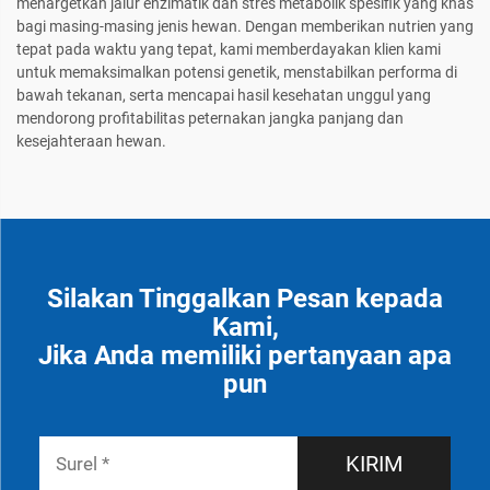
menargetkan jalur enzimatik dan stres metabolik spesifik yang khas
bagi masing-masing jenis hewan. Dengan memberikan nutrien yang
tepat pada waktu yang tepat, kami memberdayakan klien kami
untuk memaksimalkan potensi genetik, menstabilkan performa di
bawah tekanan, serta mencapai hasil kesehatan unggul yang
mendorong profitabilitas peternakan jangka panjang dan
kesejahteraan hewan.
Silakan Tinggalkan Pesan kepada
Kami,
Jika Anda memiliki pertanyaan apa
pun
KIRIM