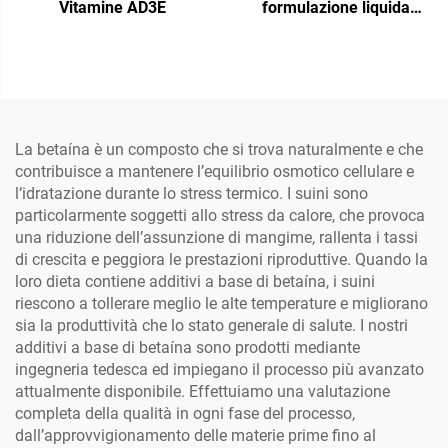
Vitamine AD3E
formulazione liquida
specifica per pollame,
progettata per
un'intintegrazione
aggiuntiva e a breve
termine tramite l'acqua di
abbeveraggio. Il prodotto
La betaína è un composto che si trova naturalmente e che
è raccomandato in periodi
contribuisce a mantenere l’equilibrio osmotico cellulare e
di stress, per la sindrome
l’idratazione durante lo stress termico. I suini sono
dell'epatopatia grassa,
particolarmente soggetti allo stress da calore, che provoca
epatite, disfunzioni
una riduzione dell’assunzione di mangime, rallenta i tassi
epatoreneali ecc.
di crescita e peggiora le prestazioni riproduttive. Quando la
loro dieta contiene additivi a base di betaína, i suini
riescono a tollerare meglio le alte temperature e migliorano
sia la produttività che lo stato generale di salute. I nostri
additivi a base di betaína sono prodotti mediante
ingegneria tedesca ed impiegano il processo più avanzato
attualmente disponibile. Effettuiamo una valutazione
completa della qualità in ogni fase del processo,
dall’approvvigionamento delle materie prime fino al