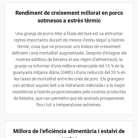
Rendiment de creixement millorat en porcs
sotmesos a estrès tèrmic
Una granja de porcs líder a l'Àsia del Sud-est va enfrontar
reptes importants durant els mesos d'estiu degut a l'estrès
tèrmic, cosa que va provocar uns índexs de creixement
deficient i una mortalitat augmentada. Després d'integrar els
nostres additius de betaïna al seu règim d'alimentació, la
granja va informar d'una millora remarcable del 15 % en la
guanyada mitjana diària (GMD) i d'una reducció del 20 % en
les taxes de mortalitat entre les cries de porc. Els grangers
van atribuir aquest èxit a la hidratació millorada i a la major
resistència a l'estrès proporcionades pels nostres productes
de betaïna, que van permetre que els animals prosperessin
fins i tot a temperatures extremes.
Millora de l’eficiència alimentària i estalvi de