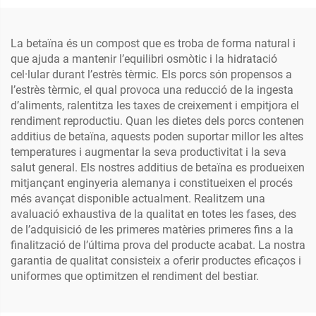
La betaïna és un compost que es troba de forma natural i
que ajuda a mantenir l’equilibri osmòtic i la hidratació
cel·lular durant l’estrès tèrmic. Els porcs són propensos a
l’estrès tèrmic, el qual provoca una reducció de la ingesta
d’aliments, ralentitza les taxes de creixement i empitjora el
rendiment reproductiu. Quan les dietes dels porcs contenen
additius de betaïna, aquests poden suportar millor les altes
temperatures i augmentar la seva productivitat i la seva
salut general. Els nostres additius de betaïna es produeixen
mitjançant enginyeria alemanya i constitueixen el procés
més avançat disponible actualment. Realitzem una
avaluació exhaustiva de la qualitat en totes les fases, des
de l’adquisició de les primeres matèries primeres fins a la
finalització de l’última prova del producte acabat. La nostra
garantia de qualitat consisteix a oferir productes eficaços i
uniformes que optimitzen el rendiment del bestiar.