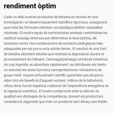
rendiment òptim
Cada un dels nostres productes de betaïna es recolza en una
investigació i un desenvolupament científics rigorosos, assegurant
que totes les fórmules ofereixin una biodisponibilitat i estabilitat
màximes. El nostre equip de nutricionistes animals i veterinàries ha
realitzat assaigs extensos per determinar la dosi òptima, els
sistemes vector i les combinacions de nutrients sinèrgiques més
adequades per als porcs sota estrès tèrmic. El resultat és una font
de betaïna altament estable que resisteix la degradació durant el
processament de l’aliment, l’emmagatzematge i el trànsit intestinal.
Un cop ingerida, es absorbeix ràpidament i es distribueix als teixits
on exerceix les seves funcions osmoprotectores i donadores de
grups metil. Aquest enfocament científic garanteix que els porcs
rebin tots els beneficis d’aquest nutrient: millora de la hidratació,
reforç de la funció hepàtica i reducció de l’expenditure energètica en
la regulació osmòtica. El nostre compromís amb la ciència i la
qualitat ens distingeix de la competència, donant als productors
ramaders la seguretat que trien un producte tant eficaç com fiable.