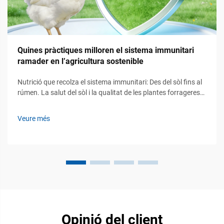
Quines pràctiques milloren el sistema immunitari
ramader en l’agricultura sostenible
Nutrició que recolza el sistema immunitari: Des del sòl fins al
rúmen. La salut del sòl i la qualitat de les plantes forrageres
com a moduladors immunitaris fonamentals. La salut dels
ecosistemes del sòl juga un paper fonamental en el suport a
Veure més
la immunitat del bestiar, establint bàsicament l’escenari per a
com els nutrients...
Opinió del client