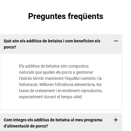
Preguntes freqüents
Què són els additius de betaïna i com beneficien els
porcs?
Els additius de betaïna són compostos
naturals que ajuden els porcs a gestionar
l’estrès tèrmic mantenint l’equilibri osmòtic i la
hidratació. Milloren l’eficiència alimentària, les
taxes de creixement i el rendiment reproductiu,
especialment durant el temps càlid.
Com integro els additius de betaïna al meu programa
d’alimentació de porcs?