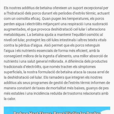
Els nostres additius de betaïna ofereixen un suport excepcional per
a l’hidratació dels porcs durant els períodes d’estrès tèrmic, actuant
com un osmolita eficaç. Quan pugen les temperatures, els porcs
perden aigua i electròlits mitjançant una respiració i una sudoració
augmentades, el que provoca deshidratació cel·lular i alteracions
metabòliques. La betaïna ajuda a mantenir l’equilibri osmòtic al
nivell cel·lular, protegint les cèl·lules intestinals i altres teixits vitals
contra la pèrdua d’aigua. Això permet que els porcs retenguin
l’aigua i els nutrients essencials de forma més eficient, amb la
consegüent millora de la ingesta d’aliments, una millor absorció de
nutrients i una salut general millorada. A diferència dels productes
tradicionals d’electròlits, que només tracten els símptomes
superficials, la nostra formulació de betaïna ataca la causa arrel de
la deshidratació cel·lular. Els ramaders que integren els nostres
additius als seus programes de gestió de l’estrès tèrmic informen de
manera constant de taxes de mortalitat més baixes, guanys de pes
més estables i una incidència reduïda de trastorns relacionats amb
la calor.