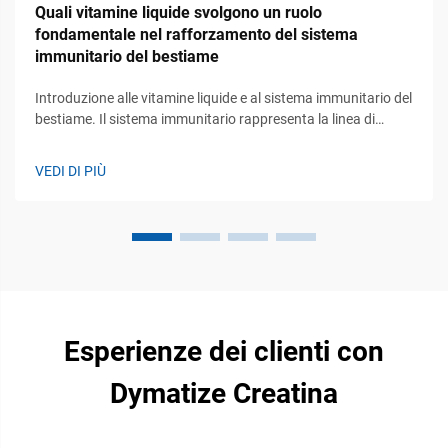
Quali vitamine liquide svolgono un ruolo
fondamentale nel rafforzamento del sistema
immunitario del bestiame
Introduzione alle vitamine liquide e al sistema immunitario del
bestiame. Il sistema immunitario rappresenta la linea di
difesa principale del bestiame contro le malattie,
influenzando direttamente la salute, la crescita e le
VEDI DI PIÙ
prestazioni produttive degli animali. Con lo sviluppo
continuo...
Esperienze dei clienti con
Dymatize Creatina