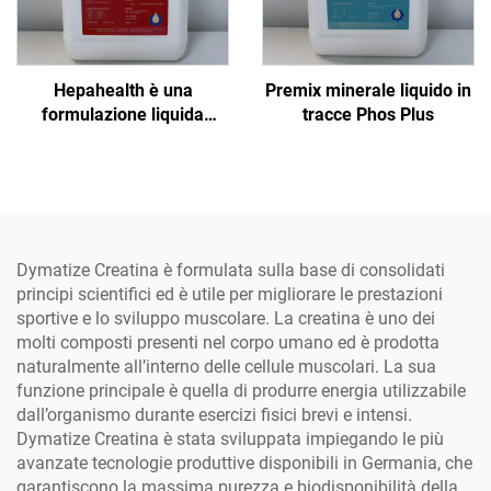
Hepahealth è una
Premix minerale liquido in
formulazione liquida
tracce Phos Plus
specifica per pollame,
progettata per
un'intintegrazione
aggiuntiva e a breve
termine tramite l'acqua di
abbeveraggio. Il prodotto
Dymatize Creatina è formulata sulla base di consolidati
è raccomandato in periodi
principi scientifici ed è utile per migliorare le prestazioni
di stress, per la sindrome
sportive e lo sviluppo muscolare. La creatina è uno dei
dell'epatopatia grassa,
molti composti presenti nel corpo umano ed è prodotta
epatite, disfunzioni
naturalmente all’interno delle cellule muscolari. La sua
epatoreneali ecc.
funzione principale è quella di produrre energia utilizzabile
dall’organismo durante esercizi fisici brevi e intensi.
Dymatize Creatina è stata sviluppata impiegando le più
avanzate tecnologie produttive disponibili in Germania, che
garantiscono la massima purezza e biodisponibilità della