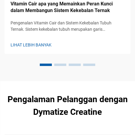
Vitamin Cair apa yang Memainkan Peran Kunci
dalam Membangun Sistem Kekebalan Ternak
Pengenalan Vitamin Cair dan Sistem Kekebalan Tubuh
Ternak. Sistem kekebalan tubuh merupakan garis
pertahanan utama ternak dalam melawan penyakit, yang
secara langsung memengaruhi kesehatan, pertumbuhan,
LIHAT LEBIH BANYAK
dan kinerja produksi ternak. Dengan terus berkembangnya...
Pengalaman Pelanggan dengan
Dymatize Creatine