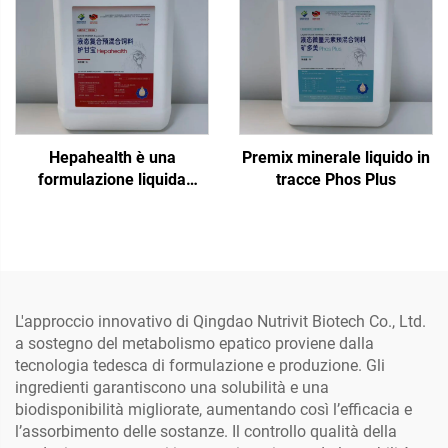
Hepahealth è una
Premix minerale liquido in
formulazione liquida
tracce Phos Plus
specifica per pollame,
progettata per
un'intintegrazione
aggiuntiva e a breve
termine tramite l'acqua di
abbeveraggio. Il prodotto
L'approccio innovativo di Qingdao Nutrivit Biotech Co., Ltd.
è raccomandato in periodi
a sostegno del metabolismo epatico proviene dalla
di stress, per la sindrome
tecnologia tedesca di formulazione e produzione. Gli
dell'epatopatia grassa,
ingredienti garantiscono una solubilità e una
epatite, disfunzioni
biodisponibilità migliorate, aumentando così l’efficacia e
epatoreneali ecc.
l’assorbimento delle sostanze. Il controllo qualità della