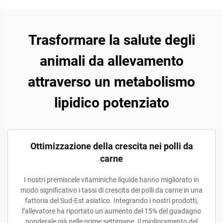
Trasformare la salute degli
animali da allevamento
attraverso un metabolismo
lipidico potenziato
Ottimizzazione della crescita nei polli da
carne
I nostri premiscele vitaminiche liquide hanno migliorato in
modo significativo i tassi di crescita dei polli da carne in una
fattoria del Sud-Est asiatico. Integrando i nostri prodotti,
l’allevatore ha riportato un aumento del 15% del guadagno
ponderale già nelle prime settimane. Il miglioramento del