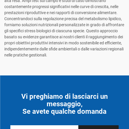
alta resa. Ampi test sul campo e studi di caso dimostrano
costantemente progressi significativi nelle curve di crescita, nelle
prestazioni riproduttive e nei rapporti di conversione alimentare.
Concentrandoci sulla regolazione precisa del metabolismo lipidico,
forniamo soluzioni nutrizionali personalizzate in grado di affrontare
gli specifici stress biologici di ciascuna specie. Questo approccio
basato su evidenze garantisce ai nostri clienti il raggiungimento dei
propri obiettivi produttivi intensivi in modo sostenibile ed efficiente,
indipendentemente dalle sfide ambientali o dalle variazioni regionali
nelle pratiche gestionali.
Vi preghiamo di lasciarci un
messaggio,
Se avete qualche domanda