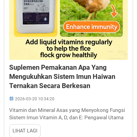
Suplemen Pemakanan Apa Yang
Mengukuhkan Sistem Imun Haiwan
Ternakan Secara Berkesan
2026-03-20 10:34:20
Vitamin dan Mineral Asas yang Menyokong Fungsi
Sistem Imun Vitamin A, D, dan E: Pengawal Utama
bagi Imuniti Bawaan dan Imuniti Adaptif Vitamin A,
LIHAT LAGI
D, dan E memainkan peranan penting dalam