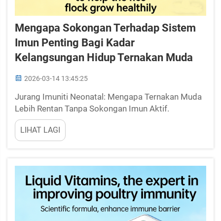
Mengapa Sokongan Terhadap Sistem
Imun Penting Bagi Kadar
Kelangsungan Hidup Ternakan Muda
2026-03-14 13:45:25
Jurang Imuniti Neonatal: Mengapa Ternakan Muda
Lebih Rentan Tanpa Sokongan Imun Aktif.
Ketidakmatangan fisiologi: Ketiadaan imuniti
LIHAT LAGI
adaptif dan pergantungan kepada pemindahan
pasif. Apabila anak ruminan dilahirkan, sistem imun
adaptif mereka belum sepenuhnya berkembang...