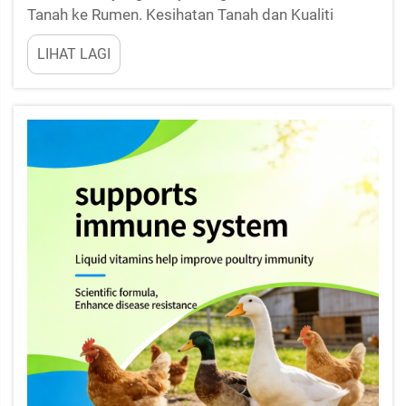
Tanah ke Rumen. Kesihatan Tanah dan Kualiti
Pakan sebagai Pengubah Imun Asas. Kesihatan
LIHAT LAGI
ekosistem tanah memainkan peranan penting
dalam menyokong imuniti ternakan, secara
asasnya menentukan bagaimana nutr...