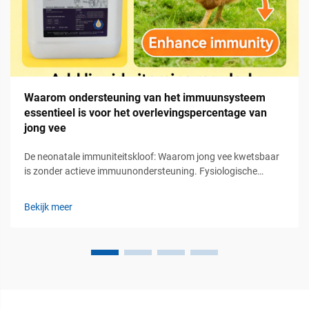
Waarom ondersteuning van het immuunsysteem
essentieel is voor het overlevingspercentage van
jong vee
De neonatale immuniteitskloof: Waarom jong vee kwetsbaar
is zonder actieve immuunondersteuning. Fysiologische
onrijpheid: Gebrek aan aangeleerd immuunsysteem en
afhankelijkheid van passieve overdracht. Wanneer
Bekijk meer
pasgeboren herkauwers ter wereld komen, is hun aangeleerd
immuunsysteem nog niet volledig ontwikkeld...