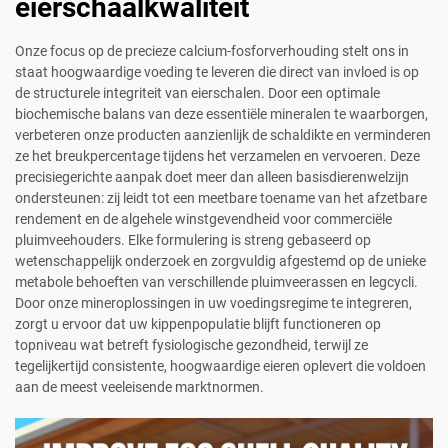
eierschaalkwaliteit
Onze focus op de precieze calcium-fosforverhouding stelt ons in
staat hoogwaardige voeding te leveren die direct van invloed is op
de structurele integriteit van eierschalen. Door een optimale
biochemische balans van deze essentiële mineralen te waarborgen,
verbeteren onze producten aanzienlijk de schaldikte en verminderen
ze het breukpercentage tijdens het verzamelen en vervoeren. Deze
precisiegerichte aanpak doet meer dan alleen basisdierenwelzijn
ondersteunen: zij leidt tot een meetbare toename van het afzetbare
rendement en de algehele winstgevendheid voor commerciële
pluimveehouders. Elke formulering is streng gebaseerd op
wetenschappelijk onderzoek en zorgvuldig afgestemd op de unieke
metabole behoeften van verschillende pluimveerassen en legcycli.
Door onze mineroplossingen in uw voedingsregime te integreren,
zorgt u ervoor dat uw kippenpopulatie blijft functioneren op
topniveau wat betreft fysiologische gezondheid, terwijl ze
tegelijkertijd consistente, hoogwaardige eieren oplevert die voldoen
aan de meest veeleisende marktnormen.