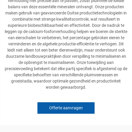
verhouding met precisie aan te passen, zodat pluimvee de ideale
balans van deze essentiële mineralen ontvangt. Onze producten
maken gebruik van geavanceerde Duitse productietechnologieën in
combinatie met strenge kwaliteitscontrole, wat resulteert in
superieure biobeschikbaarheid en effectiviteit. Door de nadruk te
leggen op de calcium-fosforverhouding helpen we boeren de sterkte
van eierschalen te verbeteren, het percentage gebroken eieren te
verminderen en de algehele productie-efficiëntie te verhogen. Dit
leidt niet alleen tot een beter dierenwelzijn, maar ondersteunt ook
duurzame landbouwpraktijken door verspilling te minimaliseren en
de opbrengst te maximaliseren. Onze toewijding aan
precisievoeding betekent dat elke partij specifiek is afgestemd op de
specifieke behoeften van verschillende pluimveerassen en
groeistadia, waardoor optimale gezondheid en productiviteit
worden gewaarborgd.
Offerte aanvragen