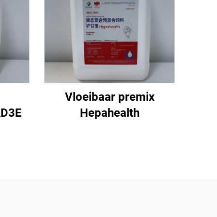
Vloeibaar premix
AD3E
Hepahealth