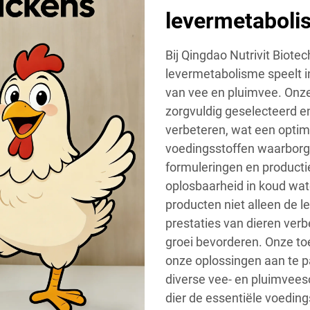
levermetaboli
Bij Qingdao Nutrivit Biotec
levermetabolisme speelt i
van vee en pluimvee. Onz
zorgvuldig geselecteerd e
verbeteren, wat een opti
voedingsstoffen waarborg
formuleringen en product
oplosbaarheid in koud wate
producten niet alleen de
prestaties van dieren ver
groei bevorderen. Onze toe
onze oplossingen aan te p
diverse vee- en pluimveeso
dier de essentiële voeding