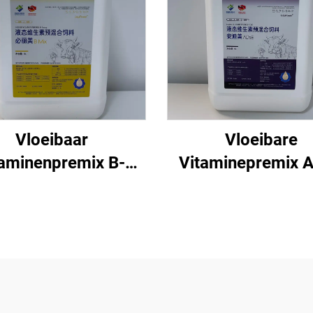
Vloeibaar
Vloeibare
taminenpremix B-
Vitaminepremix 
groep