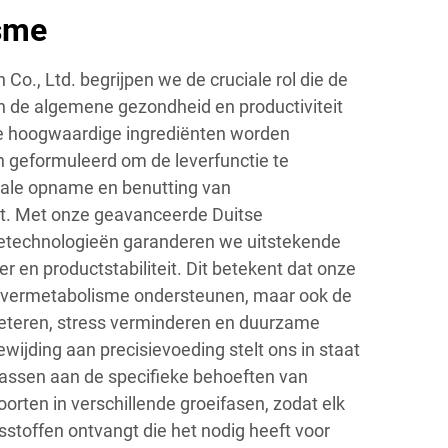
sme
h Co., Ltd. begrijpen we de cruciale rol die de
n de algemene gezondheid en productiviteit
e hoogwaardige ingrediënten worden
n geformuleerd om de leverfunctie te
male opname en benutting van
t. Met onze geavanceerde Duitse
ietechnologieën garanderen we uitstekende
r en productstabiliteit. Dit betekent dat onze
 levermetabolisme ondersteunen, maar ook de
beteren, stress verminderen en duurzame
wijding aan precisievoeding stelt ons in staat
assen aan de specifieke behoeften van
orten in verschillende groeifasen, zodat elk
sstoffen ontvangt die het nodig heeft voor