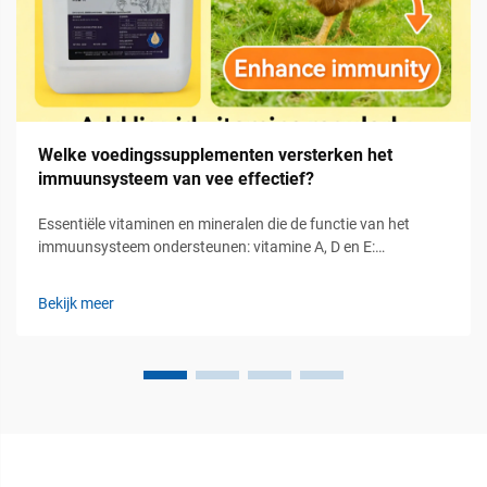
Welke voedingssupplementen versterken het
immuunsysteem van vee effectief?
Essentiële vitaminen en mineralen die de functie van het
immuunsysteem ondersteunen: vitamine A, D en E:
kernregulatoren van het aangeboren en aangeleerde
immuunsysteem. Vitamine A, D en E spelen een essentiële rol
Bekijk meer
bij de regulatie van zowel het aangeboren als het aangeleerde
immuunsysteem van vee...