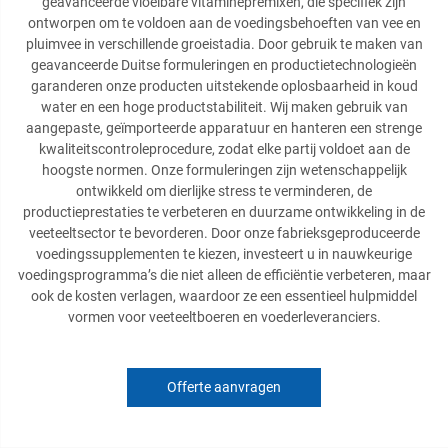
geavanceerde vloeibare vitaminepremixen, die specifiek zijn
ontworpen om te voldoen aan de voedingsbehoeften van vee en
pluimvee in verschillende groeistadia. Door gebruik te maken van
geavanceerde Duitse formuleringen en productietechnologieën
garanderen onze producten uitstekende oplosbaarheid in koud
water en een hoge productstabiliteit. Wij maken gebruik van
aangepaste, geïmporteerde apparatuur en hanteren een strenge
kwaliteitscontroleprocedure, zodat elke partij voldoet aan de
hoogste normen. Onze formuleringen zijn wetenschappelijk
ontwikkeld om dierlijke stress te verminderen, de
productieprestaties te verbeteren en duurzame ontwikkeling in de
veeteeltsector te bevorderen. Door onze fabrieksgeproduceerde
voedingssupplementen te kiezen, investeert u in nauwkeurige
voedingsprogramma’s die niet alleen de efficiëntie verbeteren, maar
ook de kosten verlagen, waardoor ze een essentieel hulpmiddel
vormen voor veeteeltboeren en voederleveranciers.
Offerte aanvragen