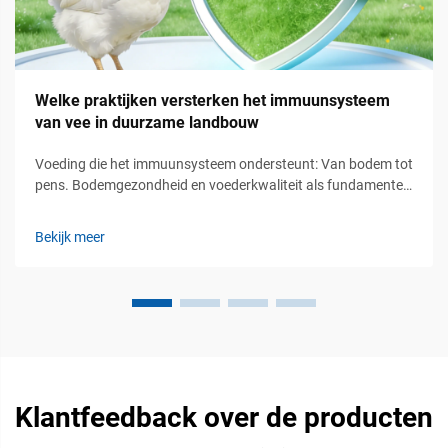
Welke praktijken versterken het immuunsysteem
van vee in duurzame landbouw
Voeding die het immuunsysteem ondersteunt: Van bodem tot
pens. Bodemgezondheid en voederkwaliteit als fundamentele
immuunmodulatoren. De gezondheid van
bodemecosystemen speelt een cruciale rol bij het
Bekijk meer
ondersteunen van de immuniteit van vee, waarmee eigenlijk
het toneel wordt gevormd voor hoe voedingsstoffen...
Klantfeedback over de producten