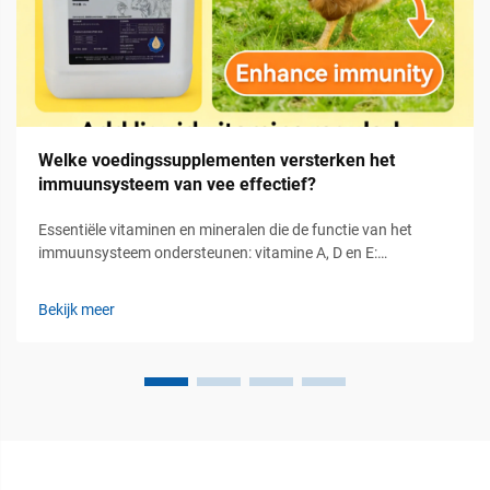
Welke voedingssupplementen versterken het
immuunsysteem van vee effectief?
Essentiële vitaminen en mineralen die de functie van het
immuunsysteem ondersteunen: vitamine A, D en E:
kernregulatoren van het aangeboren en aangeleerde
immuunsysteem. Vitamine A, D en E spelen een essentiële rol
Bekijk meer
bij de regulatie van zowel het aangeboren als het aangeleerde
immuunsysteem van vee...