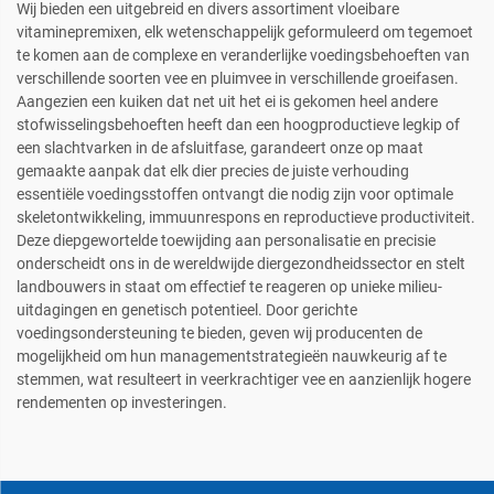
Wij bieden een uitgebreid en divers assortiment vloeibare
vitaminepremixen, elk wetenschappelijk geformuleerd om tegemoet
te komen aan de complexe en veranderlijke voedingsbehoeften van
verschillende soorten vee en pluimvee in verschillende groeifasen.
Aangezien een kuiken dat net uit het ei is gekomen heel andere
stofwisselingsbehoeften heeft dan een hoogproductieve legkip of
een slachtvarken in de afsluitfase, garandeert onze op maat
gemaakte aanpak dat elk dier precies de juiste verhouding
essentiële voedingsstoffen ontvangt die nodig zijn voor optimale
skeletontwikkeling, immuunrespons en reproductieve productiviteit.
Deze diepgewortelde toewijding aan personalisatie en precisie
onderscheidt ons in de wereldwijde diergezondheidssector en stelt
landbouwers in staat om effectief te reageren op unieke milieu-
uitdagingen en genetisch potentieel. Door gerichte
voedingsondersteuning te bieden, geven wij producenten de
mogelijkheid om hun managementstrategieën nauwkeurig af te
stemmen, wat resulteert in veerkrachtiger vee en aanzienlijk hogere
rendementen op investeringen.