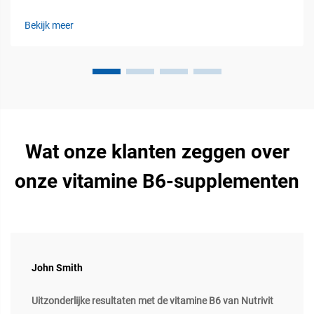
kernregulatoren van het aangeboren en aangeleerde
immuunsysteem. Vitamine A, D en E spelen een essentiële rol
Bekijk meer
bij de regulatie van zowel het aangeboren als het aangeleerde
immuunsysteem van vee...
Wat onze klanten zeggen over
onze vitamine B6-supplementen
John Smith
Uitzonderlijke resultaten met de vitamine B6 van Nutrivit