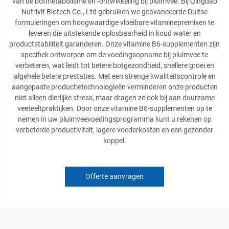
van de botmetabolisme en -ontwikkeling bij pluimvee. Bij Qingdao
Nutrivit Biotech Co., Ltd gebruiken we geavanceerde Duitse
formuleringen om hoogwaardige vloeibare vitaminepremixen te
leveren die uitstekende oplosbaarheid in koud water en
productstabiliteit garanderen. Onze vitamine B6-supplementen zijn
specifiek ontworpen om de voedingsopname bij pluimvee te
verbeteren, wat leidt tot betere botgezondheid, snellere groei en
algehele betere prestaties. Met een strenge kwaliteitscontrole en
aangepaste productietechnologieën verminderen onze producten
niet alleen dierlijke stress, maar dragen ze ook bij aan duurzame
veeteeltpraktijken. Door onze vitamine B6-supplementen op te
nemen in uw pluimveevoedingsprogramma kunt u rekenen op
verbeterde productiviteit, lagere voederkosten en een gezonder
koppel.
Offerte aanvragen